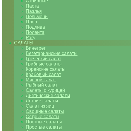
Отбивные
Паста
Паэлья
Пельмени
Плов
Подлива
Полента
Рагу
САЛАТЫ
Винегрет
Вегетарианские салаты
Греческий салат
Грибные салаты
Корейские салаты
Крабовый салат
Мясной салат
Рыбный салат
Салаты с курицей
Диетические салаты
Летние салаты
Салат из яиц
Овощные салаты
Острые салаты
Постные салаты
Простые салаты