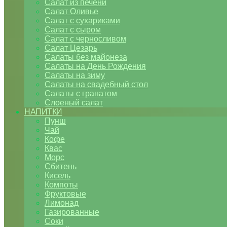
Салат из печени
Салат Оливье
Салат с сухариками
Салат с сыром
Салат с черносливом
Салат Цезарь
Салаты без майонеза
Салаты на День Рождения
Салаты на зиму
Салаты на свадебный стол
Салаты с гранатом
Слоеный салат
НАПИТКИ
Пунш
Чай
Кофе
Квас
Морс
Сбитень
Кисель
Компоты
Фруктовые
Лимонад
Газированные
Соки