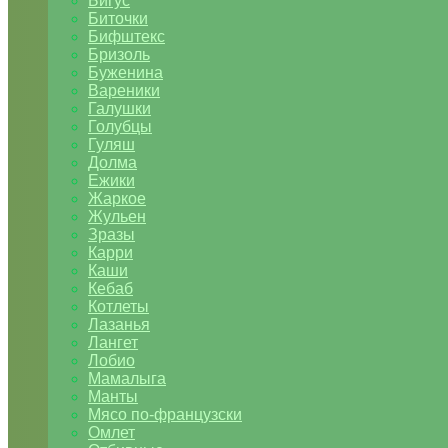
Бигус
Биточки
Бифштекс
Бризоль
Буженина
Вареники
Галушки
Голубцы
Гуляш
Долма
Ежики
Жаркое
Жульен
Зразы
Карри
Каши
Кебаб
Котлеты
Лазанья
Лангет
Лобио
Мамалыга
Манты
Мясо по-французски
Омлет