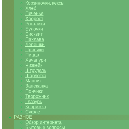
Корзиночки, кексы
Хлеб
Печенье
Хворост
Рогалики
Булочки
Бисквит
Пахлава
Лепешки
Пряники
Пицца
Хачапури
Чизкейк
Штрудель
Шарлотка
Манник
Запеканка
Пончики
Творожник
Глазурь
Коврижка
Суфле
РАЗНОЕ
Обзор интернета
Бытовые вопросы