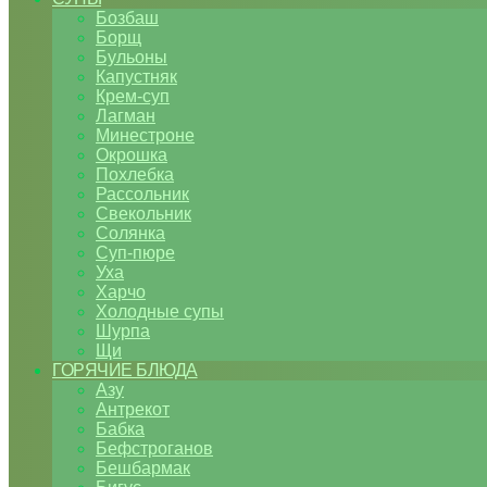
Бозбаш
Борщ
Бульоны
Капустняк
Крем-суп
Лагман
Минестроне
Окрошка
Похлебка
Рассольник
Свекольник
Солянка
Суп-пюре
Уха
Харчо
Холодные супы
Шурпа
Щи
ГОРЯЧИЕ БЛЮДА
Азу
Антрекот
Бабка
Бефстроганов
Бешбармак