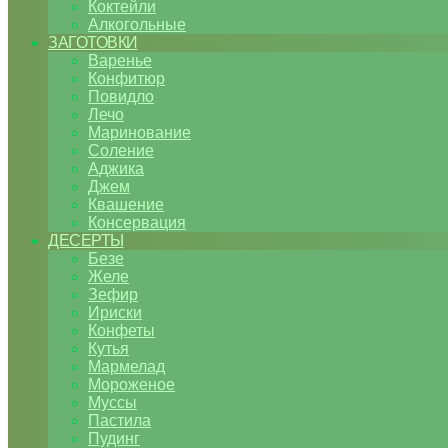
Коктейли
Алкогольные
ЗАГОТОВКИ
Варенье
Конфитюр
Повидло
Лечо
Маринование
Соление
Аджика
Джем
Квашение
Консервация
ДЕСЕРТЫ
Безе
Желе
Зефир
Ириски
Конфеты
Кутья
Мармелад
Мороженое
Муссы
Пастила
Пудинг