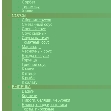
Сорбет
Тирамису
Халва
СОУСЫ
Сборник соусов
Сметанный соус
Соевый соус
Соус сырный
Соусы на зиму
Томатный соус
Маринады
Чесночный соус
Блюда в соусе
Горчица
Грибной соус
К мясу
К птице
К рыбе
К салату
ВЫПЕЧКА
Вафли
Коржики
Пироги, беляши, чебуреки
Блины, оладьи, сырники
Торты, пирожные