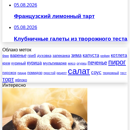
05.08.2026
Французский лимонный тарт
05.08.2026
Клубничные галеты из творожного теста
Облако меток
зима
котлета
варенье
капуста
гриб
духовка
запеканка
блин
кефир
пирог
печенье
курица
мультиварке
куриный
крем
мясо
огурец
салат
соус
помидор
пирожок
пицца
простой
рецепт
творожный
тест
торт
яблоко
Интересно