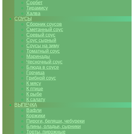
Сорбет
Тирамису
Халва
СОУСЫ
Сборник соусов
Сметанный соус
Соевый соус
Соус сырный
Соусы на зиму
Томатный соус
Маринады
Чесночный соус
Блюда в соусе
Горчица
Грибной соус
К мясу
К птице
К рыбе
К салату
ВЫПЕЧКА
Вафли
Коржики
Пироги, беляши, чебуреки
Блины, оладьи, сырники
Торты, пирожные