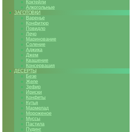
Коктейли
Алкогольные
ЗАГОТОВКИ
Варенье
Конфитюр
Повидло
Лечо
Маринование
Соление
Аджика
Джем
Квашение
Консервация
ДЕСЕРТЫ
Безе
Желе
Зефир
Ириски
Конфеты
Кутья
Мармелад
Мороженое
Муссы
Пастила
Пудинг