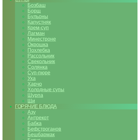
Бозбаш
Борщ
Бульоны
Капустняк
Крем-суп
Лагман
Минестроне
Окрошка
Похлебка
Рассольник
Свекольник
Солянка
Суп-пюре
Уха
Харчо
Холодные супы
Шурпа
Щи
ГОРЯЧИЕ БЛЮДА
Азу
Антрекот
Бабка
Бефстроганов
Бешбармак