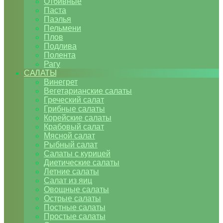
Отбивные
Паста
Паэлья
Пельмени
Плов
Подлива
Полента
Рагу
САЛАТЫ
Винегрет
Вегетарианские салаты
Греческий салат
Грибные салаты
Корейские салаты
Крабовый салат
Мясной салат
Рыбный салат
Салаты с курицей
Диетические салаты
Летние салаты
Салат из яиц
Овощные салаты
Острые салаты
Постные салаты
Простые салаты