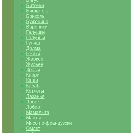
Бигус
Биточки
Бифштекс
Бризоль
Буженина
Вареники
Галушки
Голубцы
Гуляш
Долма
Ежики
Жаркое
Жульен
Зразы
Карри
Каши
Кебаб
Котлеты
Лазанья
Лангет
Лобио
Мамалыга
Манты
Мясо по-французски
Омлет