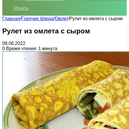
Искать
Главная
/
Горячие блюда
/
Омлет
/
Рулет из омлета с сыром
Рулет из омлета с сыром
08.06.2022
0
Время чтения: 1 минута