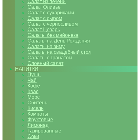
Салат из печени
Салат Оливье
Салат с сухариками
Салат с сыром
Салат с черносливом
Салат Цезарь
Салаты без майонеза
Салаты на День Рождения
Салаты на зиму
Салаты на свадебный стол
Салаты с гранатом
Слоеный салат
НАПИТКИ
Пунш
Чай
Кофе
Квас
Морс
Сбитень
Кисель
Компоты
Фруктовые
Лимонад
Газированные
Соки