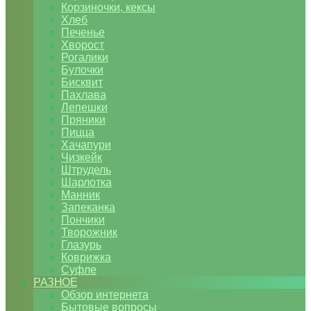
Корзиночки, кексы
Хлеб
Печенье
Хворост
Рогалики
Булочки
Бисквит
Пахлава
Лепешки
Пряники
Пицца
Хачапури
Чизкейк
Штрудель
Шарлотка
Манник
Запеканка
Пончики
Творожник
Глазурь
Коврижка
Суфле
РАЗНОЕ
Обзор интернета
Бытовые вопросы