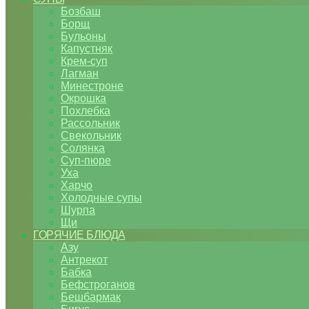
Бозбаш
Борщ
Бульоны
Капустняк
Крем-суп
Лагман
Минестроне
Окрошка
Похлебка
Рассольник
Свекольник
Солянка
Суп-пюре
Уха
Харчо
Холодные супы
Шурпа
Щи
ГОРЯЧИЕ БЛЮДА
Азу
Антрекот
Бабка
Бефстроганов
Бешбармак