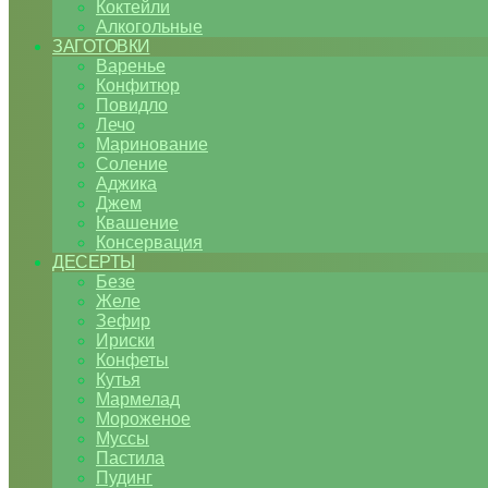
Коктейли
Алкогольные
ЗАГОТОВКИ
Варенье
Конфитюр
Повидло
Лечо
Маринование
Соление
Аджика
Джем
Квашение
Консервация
ДЕСЕРТЫ
Безе
Желе
Зефир
Ириски
Конфеты
Кутья
Мармелад
Мороженое
Муссы
Пастила
Пудинг