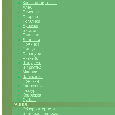
Корзиночки, кексы
Хлеб
Печенье
Хворост
Рогалики
Булочки
Бисквит
Пахлава
Лепешки
Пряники
Пицца
Хачапури
Чизкейк
Штрудель
Шарлотка
Манник
Запеканка
Пончики
Творожник
Глазурь
Коврижка
Суфле
РАЗНОЕ
Обзор интернета
Бытовые вопросы