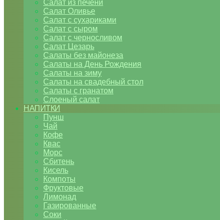
Салат из печени
Салат Оливье
Салат с сухариками
Салат с сыром
Салат с черносливом
Салат Цезарь
Салаты без майонеза
Салаты на День Рождения
Салаты на зиму
Салаты на свадебный стол
Салаты с гранатом
Слоеный салат
НАПИТКИ
Пунш
Чай
Кофе
Квас
Морс
Сбитень
Кисель
Компоты
Фруктовые
Лимонад
Газированные
Соки