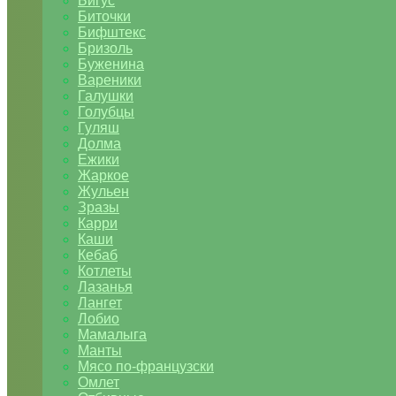
Бигус
Биточки
Бифштекс
Бризоль
Буженина
Вареники
Галушки
Голубцы
Гуляш
Долма
Ежики
Жаркое
Жульен
Зразы
Карри
Каши
Кебаб
Котлеты
Лазанья
Лангет
Лобио
Мамалыга
Манты
Мясо по-французски
Омлет