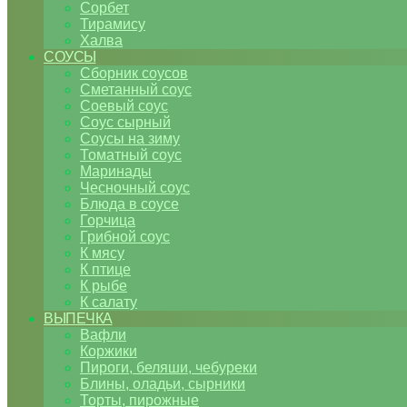
Сорбет
Тирамису
Халва
СОУСЫ
Сборник соусов
Сметанный соус
Соевый соус
Соус сырный
Соусы на зиму
Томатный соус
Маринады
Чесночный соус
Блюда в соусе
Горчица
Грибной соус
К мясу
К птице
К рыбе
К салату
ВЫПЕЧКА
Вафли
Коржики
Пироги, беляши, чебуреки
Блины, оладьи, сырники
Торты, пирожные