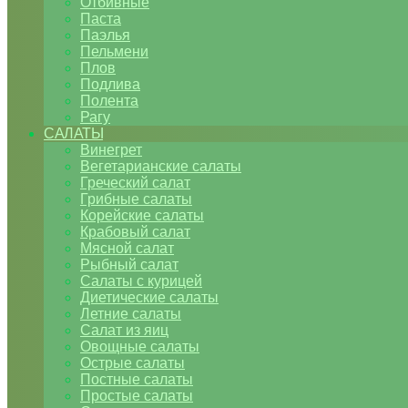
Отбивные
Паста
Паэлья
Пельмени
Плов
Подлива
Полента
Рагу
САЛАТЫ
Винегрет
Вегетарианские салаты
Греческий салат
Грибные салаты
Корейские салаты
Крабовый салат
Мясной салат
Рыбный салат
Салаты с курицей
Диетические салаты
Летние салаты
Салат из яиц
Овощные салаты
Острые салаты
Постные салаты
Простые салаты