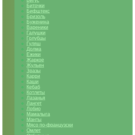
Бигус
Биточки
Бифштекс
Бризоль
Буженина
Вареники
Галушки
Голубцы
Гуляш
Долма
Ежики
Жаркое
Жульен
Зразы
Карри
Каши
Кебаб
Котлеты
Лазанья
Лангет
Лобио
Мамалыга
Манты
Мясо по-французски
Омлет