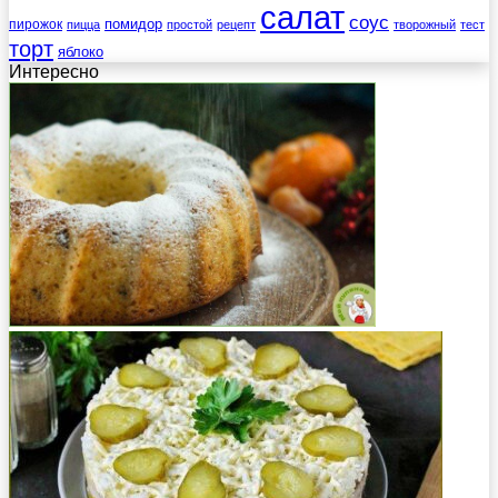
салат
соус
помидор
пирожок
пицца
простой
рецепт
творожный
тест
торт
яблоко
Интересно