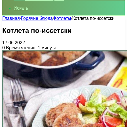
Искать
Главная
/
Горячие блюда
/
Котлеты
/
Котлета по-иссетски
Котлета по-иссетски
17.06.2022
0
Время чтения: 1 минута