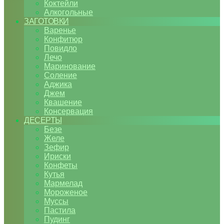
Коктейли
Алкогольные
ЗАГОТОВКИ
Варенье
Конфитюр
Повидло
Лечо
Маринование
Соление
Аджика
Джем
Квашение
Консервация
ДЕСЕРТЫ
Безе
Желе
Зефир
Ириски
Конфеты
Кутья
Мармелад
Мороженое
Муссы
Пастила
Пудинг