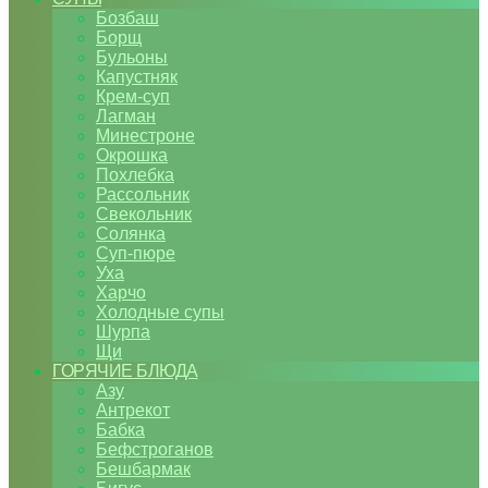
Бозбаш
Борщ
Бульоны
Капустняк
Крем-суп
Лагман
Минестроне
Окрошка
Похлебка
Рассольник
Свекольник
Солянка
Суп-пюре
Уха
Харчо
Холодные супы
Шурпа
Щи
ГОРЯЧИЕ БЛЮДА
Азу
Антрекот
Бабка
Бефстроганов
Бешбармак