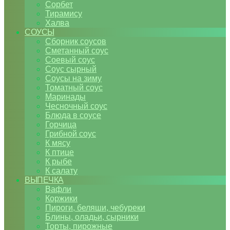
Сорбет
Тирамису
Халва
СОУСЫ
Сборник соусов
Сметанный соус
Соевый соус
Соус сырный
Соусы на зиму
Томатный соус
Маринады
Чесночный соус
Блюда в соусе
Горчица
Грибной соус
К мясу
К птице
К рыбе
К салату
ВЫПЕЧКА
Вафли
Коржики
Пироги, беляши, чебуреки
Блины, оладьи, сырники
Торты, пирожные