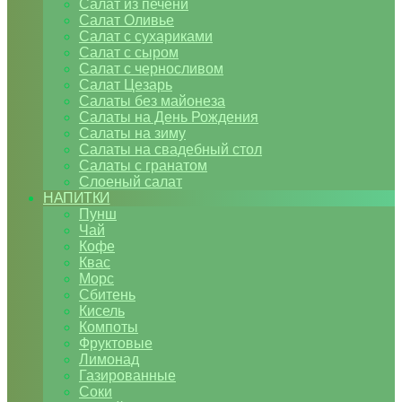
Салат из печени
Салат Оливье
Салат с сухариками
Салат с сыром
Салат с черносливом
Салат Цезарь
Салаты без майонеза
Салаты на День Рождения
Салаты на зиму
Салаты на свадебный стол
Салаты с гранатом
Слоеный салат
НАПИТКИ
Пунш
Чай
Кофе
Квас
Морс
Сбитень
Кисель
Компоты
Фруктовые
Лимонад
Газированные
Соки