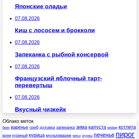
Японские оладьи
07.08.2026
Киш с лососем и брокколи
07.08.2026
Запеканка с рыбной консервой
07.08.2026
Французский яблочный тарт-
перевертыш
07.08.2026
Вкусный чизкейк
Облако меток
зима
котлета
варенье
капуста
гриб
духовка
запеканка
блин
кефир
пирог
печенье
курица
мультиварке
куриный
крем
мясо
огурец