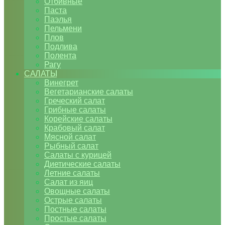
Отбивные
Паста
Паэлья
Пельмени
Плов
Подлива
Полента
Рагу
САЛАТЫ
Винегрет
Вегетарианские салаты
Греческий салат
Грибные салаты
Корейские салаты
Крабовый салат
Мясной салат
Рыбный салат
Салаты с курицей
Диетические салаты
Летние салаты
Салат из яиц
Овощные салаты
Острые салаты
Постные салаты
Простые салаты