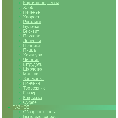
Корзиночки, кексы
Хлеб
Печенье
Хворост
Рогалики
Булочки
Бисквит
Пахлава
Лепешки
Пряники
Пицца
Хачапури
Чизкейк
Штрудель
Шарлотка
Манник
Запеканка
Пончики
Творожник
Глазурь
Коврижка
Суфле
РАЗНОЕ
Обзор интернета
Бытовые вопросы