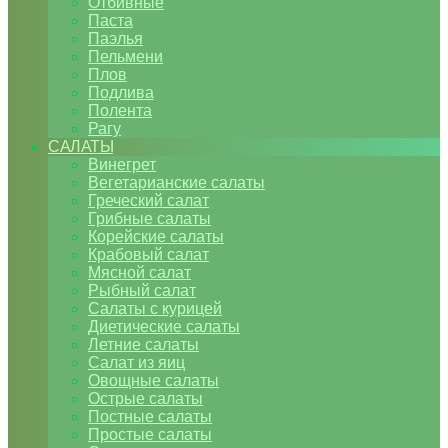
Отбивные
Паста
Паэлья
Пельмени
Плов
Подлива
Полента
Рагу
САЛАТЫ
Винегрет
Вегетарианские салаты
Греческий салат
Грибные салаты
Корейские салаты
Крабовый салат
Мясной салат
Рыбный салат
Салаты с курицей
Диетические салаты
Летние салаты
Салат из яиц
Овощные салаты
Острые салаты
Постные салаты
Простые салаты