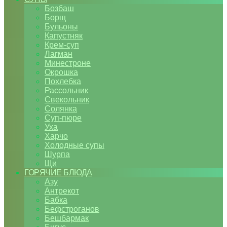
Бозбаш
Борщ
Бульоны
Капустняк
Крем-суп
Лагман
Минестроне
Окрошка
Похлебка
Рассольник
Свекольник
Солянка
Суп-пюре
Уха
Харчо
Холодные супы
Шурпа
Щи
ГОРЯЧИЕ БЛЮДА
Азу
Антрекот
Бабка
Бефстроганов
Бешбармак