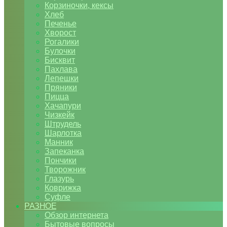
Корзиночки, кексы
Хлеб
Печенье
Хворост
Рогалики
Булочки
Бисквит
Пахлава
Лепешки
Пряники
Пицца
Хачапури
Чизкейк
Штрудель
Шарлотка
Манник
Запеканка
Пончики
Творожник
Глазурь
Коврижка
Суфле
РАЗНОЕ
Обзор интернета
Бытовые вопросы