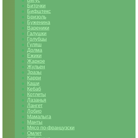
Бигус
Биточки
Бифштекс
Бризоль
Буженина
Вареники
Галушки
Голубцы
Гуляш
Долма
Ежики
Жаркое
Жульен
Зразы
Карри
Каши
Кебаб
Котлеты
Лазанья
Лангет
Лобио
Мамалыга
Манты
Мясо по-французски
Омлет