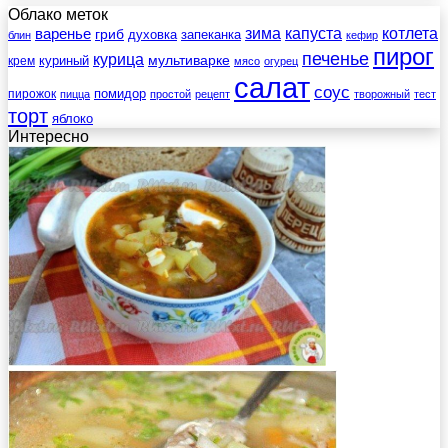
Облако меток
зима
котлета
варенье
капуста
гриб
духовка
запеканка
блин
кефир
пирог
печенье
курица
мультиварке
куриный
крем
мясо
огурец
салат
соус
помидор
пирожок
пицца
простой
рецепт
творожный
тест
торт
яблоко
Интересно