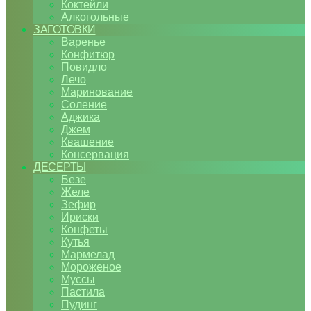
Коктейли
Алкогольные
ЗАГОТОВКИ
Варенье
Конфитюр
Повидло
Лечо
Маринование
Соление
Аджика
Джем
Квашение
Консервация
ДЕСЕРТЫ
Безе
Желе
Зефир
Ириски
Конфеты
Кутья
Мармелад
Мороженое
Муссы
Пастила
Пудинг