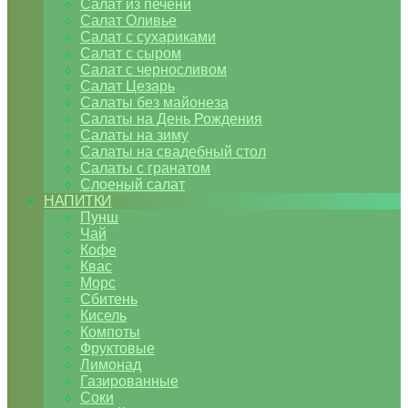
Салат из печени
Салат Оливье
Салат с сухариками
Салат с сыром
Салат с черносливом
Салат Цезарь
Салаты без майонеза
Салаты на День Рождения
Салаты на зиму
Салаты на свадебный стол
Салаты с гранатом
Слоеный салат
НАПИТКИ
Пунш
Чай
Кофе
Квас
Морс
Сбитень
Кисель
Компоты
Фруктовые
Лимонад
Газированные
Соки