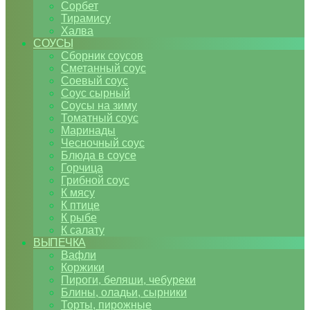
Сорбет
Тирамису
Халва
СОУСЫ
Сборник соусов
Сметанный соус
Соевый соус
Соус сырный
Соусы на зиму
Томатный соус
Маринады
Чесночный соус
Блюда в соусе
Горчица
Грибной соус
К мясу
К птице
К рыбе
К салату
ВЫПЕЧКА
Вафли
Коржики
Пироги, беляши, чебуреки
Блины, оладьи, сырники
Торты, пирожные