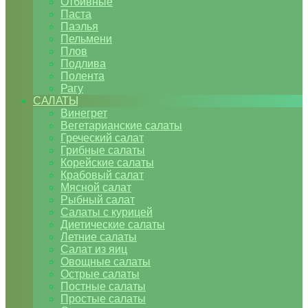
Отбивные
Паста
Паэлья
Пельмени
Плов
Подлива
Полента
Рагу
САЛАТЫ
Винегрет
Вегетарианские салаты
Греческий салат
Грибные салаты
Корейские салаты
Крабовый салат
Мясной салат
Рыбный салат
Салаты с курицей
Диетические салаты
Летние салаты
Салат из яиц
Овощные салаты
Острые салаты
Постные салаты
Простые салаты