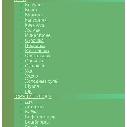
Бозбаш
Борщ
Бульоны
Капустняк
Крем-суп
Лагман
Минестроне
Окрошка
Похлебка
Рассольник
Свекольник
Солянка
Суп-пюре
Уха
Харчо
Холодные супы
Шурпа
Щи
ГОРЯЧИЕ БЛЮДА
Азу
Антрекот
Бабка
Бефстроганов
Бешбармак