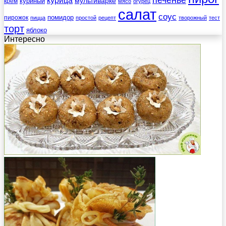
печенье
курица
мультиварке
куриный
крем
мясо
огурец
салат
соус
помидор
пирожок
пицца
простой
рецепт
творожный
тест
торт
яблоко
Интересно