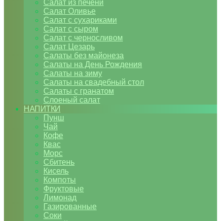
Салат из печени
Салат Оливье
Салат с сухариками
Салат с сыром
Салат с черносливом
Салат Цезарь
Салаты без майонеза
Салаты на День Рождения
Салаты на зиму
Салаты на свадебный стол
Салаты с гранатом
Слоеный салат
НАПИТКИ
Пунш
Чай
Кофе
Квас
Морс
Сбитень
Кисель
Компоты
Фруктовые
Лимонад
Газированные
Соки