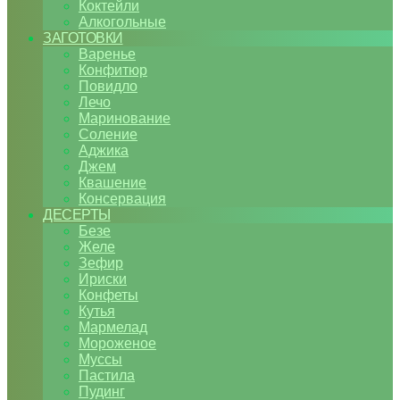
Коктейли
Алкогольные
ЗАГОТОВКИ
Варенье
Конфитюр
Повидло
Лечо
Маринование
Соление
Аджика
Джем
Квашение
Консервация
ДЕСЕРТЫ
Безе
Желе
Зефир
Ириски
Конфеты
Кутья
Мармелад
Мороженое
Муссы
Пастила
Пудинг