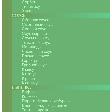
Сорбет
Тирамису
Халва
СОУСЫ
Сборник соусов
Сметанный соус
Соевый соус
Соус сырный
Соусы на зиму
Томатный соус
Маринады
Чесночный соус
Блюда в соусе
Горчица
Грибной соус
К мясу
К птице
К рыбе
К салату
ВЫПЕЧКА
Вафли
Коржики
Пироги, беляши, чебуреки
Блины, оладьи, сырники
Торты, пирожные