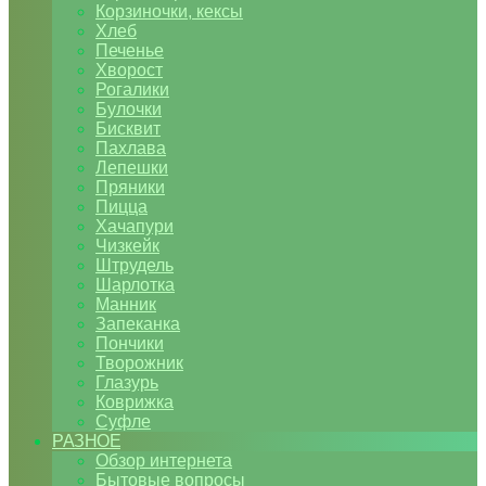
Корзиночки, кексы
Хлеб
Печенье
Хворост
Рогалики
Булочки
Бисквит
Пахлава
Лепешки
Пряники
Пицца
Хачапури
Чизкейк
Штрудель
Шарлотка
Манник
Запеканка
Пончики
Творожник
Глазурь
Коврижка
Суфле
РАЗНОЕ
Обзор интернета
Бытовые вопросы