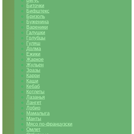
Бигус
Биточки
Бифштекс
Бризоль
Буженина
Вареники
Галушки
Голубцы
Гуляш
Долма
Ежики
Жаркое
Жульен
Зразы
Карри
Каши
Кебаб
Котлеты
Лазанья
Лангет
Лобио
Мамалыга
Манты
Мясо по-французски
Омлет