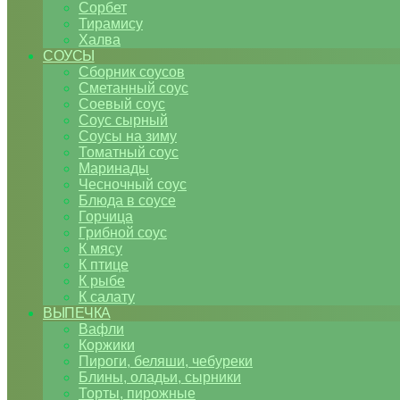
Сорбет
Тирамису
Халва
СОУСЫ
Сборник соусов
Сметанный соус
Соевый соус
Соус сырный
Соусы на зиму
Томатный соус
Маринады
Чесночный соус
Блюда в соусе
Горчица
Грибной соус
К мясу
К птице
К рыбе
К салату
ВЫПЕЧКА
Вафли
Коржики
Пироги, беляши, чебуреки
Блины, оладьи, сырники
Торты, пирожные