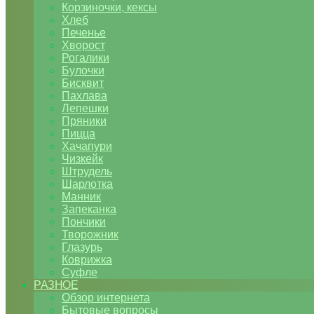
Корзиночки, кексы
Хлеб
Печенье
Хворост
Рогалики
Булочки
Бисквит
Пахлава
Лепешки
Пряники
Пицца
Хачапури
Чизкейк
Штрудель
Шарлотка
Манник
Запеканка
Пончики
Творожник
Глазурь
Коврижка
Суфле
РАЗНОЕ
Обзор интернета
Бытовые вопросы