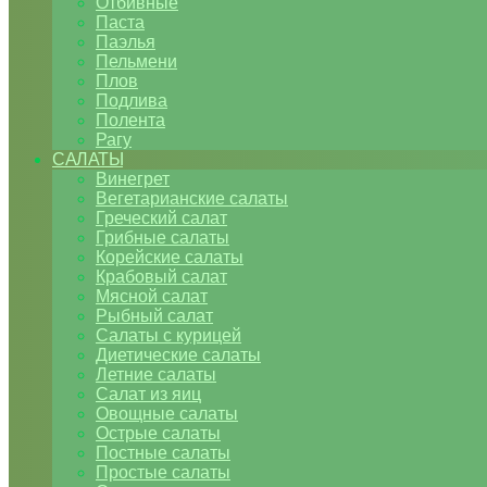
Отбивные
Паста
Паэлья
Пельмени
Плов
Подлива
Полента
Рагу
САЛАТЫ
Винегрет
Вегетарианские салаты
Греческий салат
Грибные салаты
Корейские салаты
Крабовый салат
Мясной салат
Рыбный салат
Салаты с курицей
Диетические салаты
Летние салаты
Салат из яиц
Овощные салаты
Острые салаты
Постные салаты
Простые салаты