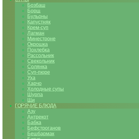
Бозбаш
Борщ
Бульоны
Капустняк
Крем-суп
Лагман
Минестроне
Окрошка
Похлебка
Рассольник
Свекольник
Солянка
Суп-пюре
Уха
Харчо
Холодные супы
Шурпа
Щи
ГОРЯЧИЕ БЛЮДА
Азу
Антрекот
Бабка
Бефстроганов
Бешбармак