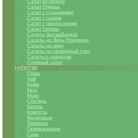
Салат из печени
Салат Оливье
Салат с сухариками
Салат с сыром
Салат с черносливом
Салат Цезарь
Салаты без майонеза
Салаты на День Рождения
Салаты на зиму
Салаты на свадебный стол
Салаты с гранатом
Слоеный салат
НАПИТКИ
Пунш
Чай
Кофе
Квас
Морс
Сбитень
Кисель
Компоты
Фруктовые
Лимонад
Газированные
Соки