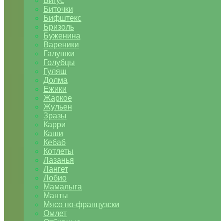
Бигус
Биточки
Бифштекс
Бризоль
Буженина
Вареники
Галушки
Голубцы
Гуляш
Долма
Ежики
Жаркое
Жульен
Зразы
Карри
Каши
Кебаб
Котлеты
Лазанья
Лангет
Лобио
Мамалыга
Манты
Мясо по-французски
Омлет