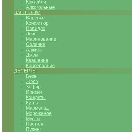
Коктейли
Алкогольные
ЗАГОТОВКИ
Варенье
Конфитюр
Повидло
Лечо
Маринование
Соление
Аджика
Джем
Квашение
Консервация
ДЕСЕРТЫ
Безе
Желе
Зефир
Ириски
Конфеты
Кутья
Мармелад
Мороженое
Муссы
Пастила
Пудинг