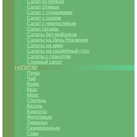
Салат из печени
Салат Оливье
Салат с сухариками
Салат с сыром
Салат с черносливом
Салат Цезарь
Салаты без майонеза
Салаты на День Рождения
Салаты на зиму
Салаты на свадебный стол
Салаты с гранатом
Слоеный салат
НАПИТКИ
Пунш
Чай
Кофе
Квас
Морс
Сбитень
Кисель
Компоты
Фруктовые
Лимонад
Газированные
Соки