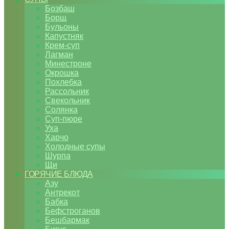
Бозбаш
Борщ
Бульоны
Капустняк
Крем-суп
Лагман
Минестроне
Окрошка
Похлебка
Рассольник
Свекольник
Солянка
Суп-пюре
Уха
Харчо
Холодные супы
Шурпа
Щи
ГОРЯЧИЕ БЛЮДА
Азу
Антрекот
Бабка
Бефстроганов
Бешбармак