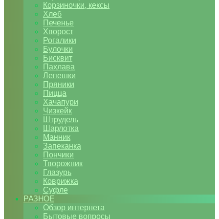
Корзиночки, кексы
Хлеб
Печенье
Хворост
Рогалики
Булочки
Бисквит
Пахлава
Лепешки
Пряники
Пицца
Хачапури
Чизкейк
Штрудель
Шарлотка
Манник
Запеканка
Пончики
Творожник
Глазурь
Коврижка
Суфле
РАЗНОЕ
Обзор интернета
Бытовые вопросы