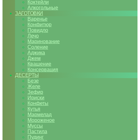
Коктейли
Алкогольные
ЗАГОТОВКИ
Варенье
Конфитюр
Повидло
Лечо
Маринование
Соление
Аджика
Джем
Квашение
Консервация
ДЕСЕРТЫ
Безе
Желе
Зефир
Ириски
Конфеты
Кутья
Мармелад
Мороженое
Муссы
Пастила
Пудинг