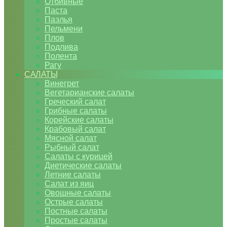
Отбивные
Паста
Паэлья
Пельмени
Плов
Подлива
Полента
Рагу
САЛАТЫ
Винегрет
Вегетарианские салаты
Греческий салат
Грибные салаты
Корейские салаты
Крабовый салат
Мясной салат
Рыбный салат
Салаты с курицей
Диетические салаты
Летние салаты
Салат из яиц
Овощные салаты
Острые салаты
Постные салаты
Простые салаты