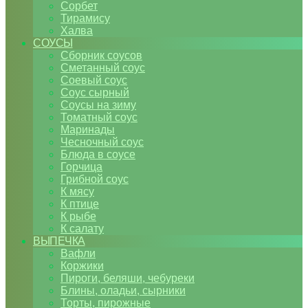
Сорбет
Тирамису
Халва
СОУСЫ
Сборник соусов
Сметанный соус
Соевый соус
Соус сырный
Соусы на зиму
Томатный соус
Маринады
Чесночный соус
Блюда в соусе
Горчица
Грибной соус
К мясу
К птице
К рыбе
К салату
ВЫПЕЧКА
Вафли
Коржики
Пироги, беляши, чебуреки
Блины, оладьи, сырники
Торты, пирожные