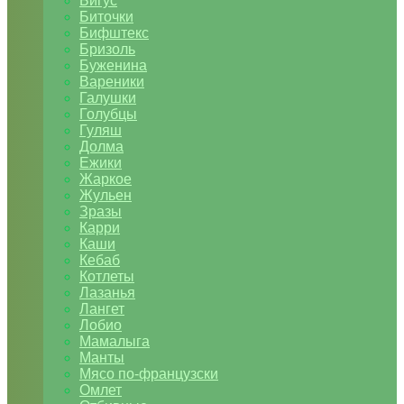
Бигус
Биточки
Бифштекс
Бризоль
Буженина
Вареники
Галушки
Голубцы
Гуляш
Долма
Ежики
Жаркое
Жульен
Зразы
Карри
Каши
Кебаб
Котлеты
Лазанья
Лангет
Лобио
Мамалыга
Манты
Мясо по-французски
Омлет