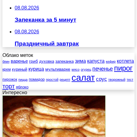
08.08.2026
Запеканка за 5 минут
08.08.2026
Праздничный завтрак
Облако меток
зима
котлета
варенье
капуста
гриб
духовка
запеканка
блин
кефир
пирог
печенье
курица
мультиварке
куриный
крем
мясо
огурец
салат
соус
помидор
пирожок
пицца
простой
рецепт
творожный
тест
торт
яблоко
Интересно