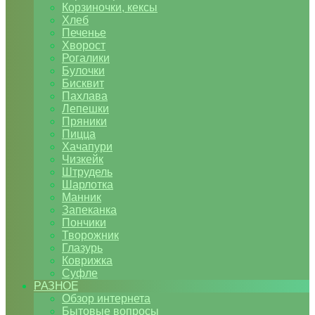
Корзиночки, кексы
Хлеб
Печенье
Хворост
Рогалики
Булочки
Бисквит
Пахлава
Лепешки
Пряники
Пицца
Хачапури
Чизкейк
Штрудель
Шарлотка
Манник
Запеканка
Пончики
Творожник
Глазурь
Коврижка
Суфле
РАЗНОЕ
Обзор интернета
Бытовые вопросы