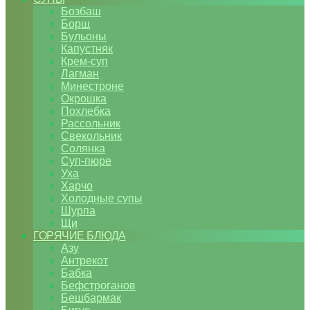
Бозбаш
Борщ
Бульоны
Капустняк
Крем-суп
Лагман
Минестроне
Окрошка
Похлебка
Рассольник
Свекольник
Солянка
Суп-пюре
Уха
Харчо
Холодные супы
Шурпа
Щи
ГОРЯЧИЕ БЛЮДА
Азу
Антрекот
Бабка
Бефстроганов
Бешбармак