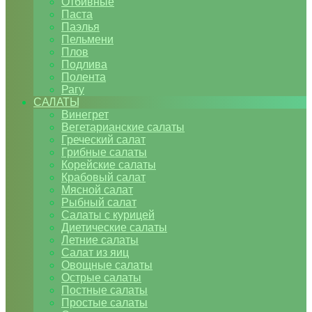
Отбивные
Паста
Паэлья
Пельмени
Плов
Подлива
Полента
Рагу
САЛАТЫ
Винегрет
Вегетарианские салаты
Греческий салат
Грибные салаты
Корейские салаты
Крабовый салат
Мясной салат
Рыбный салат
Салаты с курицей
Диетические салаты
Летние салаты
Салат из яиц
Овощные салаты
Острые салаты
Постные салаты
Простые салаты