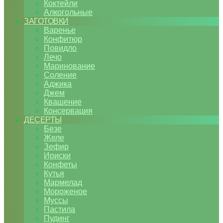
Коктейли
Алкогольные
ЗАГОТОВКИ
Варенье
Конфитюр
Повидло
Лечо
Маринование
Соление
Аджика
Джем
Квашение
Консервация
ДЕСЕРТЫ
Безе
Желе
Зефир
Ириски
Конфеты
Кутья
Мармелад
Мороженое
Муссы
Пастила
Пудинг