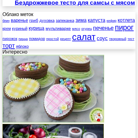
Бездрожжевое тесто для самсы с мясом
Облако меток
зима
котлета
варенье
капуста
гриб
духовка
запеканка
блин
кефир
пирог
печенье
курица
мультиварке
куриный
крем
мясо
огурец
салат
соус
помидор
пирожок
пицца
простой
рецепт
творожный
тест
торт
яблоко
Интересно