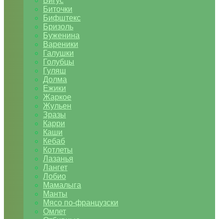
Бигус
Биточки
Бифштекс
Бризоль
Буженина
Вареники
Галушки
Голубцы
Гуляш
Долма
Ежики
Жаркое
Жульен
Зразы
Карри
Каши
Кебаб
Котлеты
Лазанья
Лангет
Лобио
Мамалыга
Манты
Мясо по-французски
Омлет