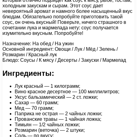
который отлично подойдет как соус к мясу, рыбе, тостам,
холодным закускам и сырам. Этот соус дает
невероятный аромат и намного более насыщенный вкус
блюдам. Обязательно попробуйте приготовить такой
соус, он очень вкусный! Поверьте, ничего страшного в
сочетании лука и мармелада нету: соус получается
изумительно вкусным. Попробуйте!
Назначение: На обед / На ужин
Основной ингредиент: Овощи / Лук / Мёд / Зелень /
Розмарин / Красный лук
Блюдо: Соусы / К мясу / Десерты / Закуски / Мармелад
Ингредиенты:
Лук красный — 1 килограмм;
Вино красное десертное — 100 миллилитров;
Уксус бальзамический — 2 ст. ложки;
Сахар — 60 грамм;
Мед — 70 грамм;
Паприка не острая — 2 чайных ложки;
Прованские травы — 1 чайная ложка;
Тимьян — 1/2 чайных ложки;
Розмарин (веточка) — 2 штуки;
Соль — по вкусу;