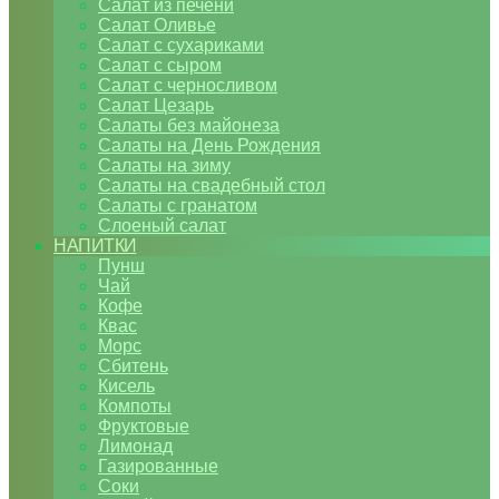
Салат из печени
Салат Оливье
Салат с сухариками
Салат с сыром
Салат с черносливом
Салат Цезарь
Салаты без майонеза
Салаты на День Рождения
Салаты на зиму
Салаты на свадебный стол
Салаты с гранатом
Слоеный салат
НАПИТКИ
Пунш
Чай
Кофе
Квас
Морс
Сбитень
Кисель
Компоты
Фруктовые
Лимонад
Газированные
Соки