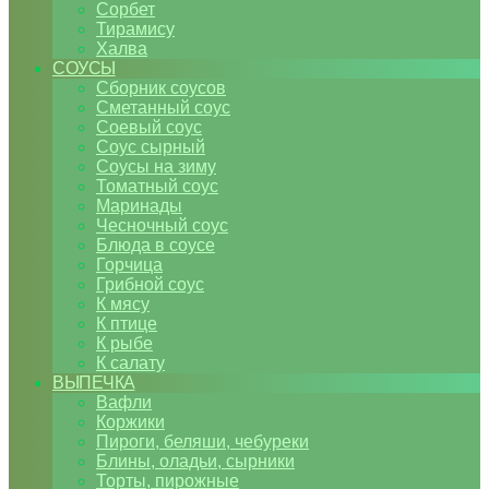
Сорбет
Тирамису
Халва
СОУСЫ
Сборник соусов
Сметанный соус
Соевый соус
Соус сырный
Соусы на зиму
Томатный соус
Маринады
Чесночный соус
Блюда в соусе
Горчица
Грибной соус
К мясу
К птице
К рыбе
К салату
ВЫПЕЧКА
Вафли
Коржики
Пироги, беляши, чебуреки
Блины, оладьи, сырники
Торты, пирожные