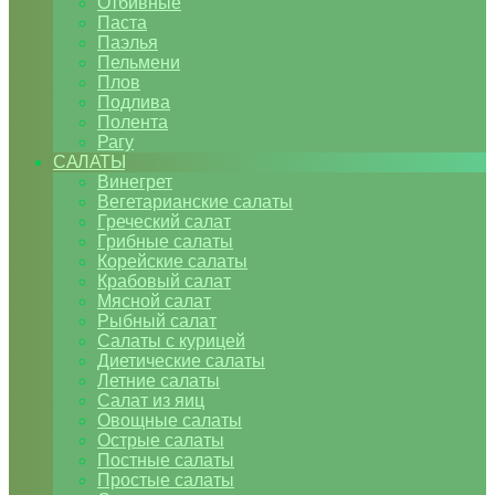
Отбивные
Паста
Паэлья
Пельмени
Плов
Подлива
Полента
Рагу
САЛАТЫ
Винегрет
Вегетарианские салаты
Греческий салат
Грибные салаты
Корейские салаты
Крабовый салат
Мясной салат
Рыбный салат
Салаты с курицей
Диетические салаты
Летние салаты
Салат из яиц
Овощные салаты
Острые салаты
Постные салаты
Простые салаты