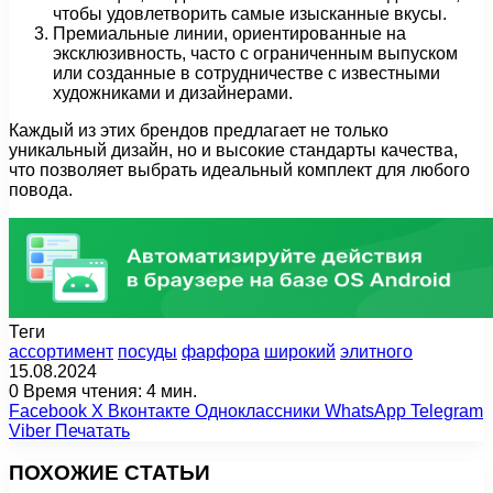
чтобы удовлетворить самые изысканные вкусы.
Премиальные линии, ориентированные на
эксклюзивность, часто с ограниченным выпуском
или созданные в сотрудничестве с известными
художниками и дизайнерами.
Каждый из этих брендов предлагает не только
уникальный дизайн, но и высокие стандарты качества,
что позволяет выбрать идеальный комплект для любого
повода.
Теги
ассортимент
посуды
фарфора
широкий
элитного
15.08.2024
0
Время чтения: 4 мин.
Facebook
X
Вконтакте
Одноклассники
WhatsApp
Telegram
Viber
Печатать
ПОХОЖИЕ СТАТЬИ