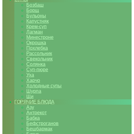
Бозбаш
Борщ
Бульоны
Капустняк
Крем-суп
Лагман
Минестроне
Окрошка
Похлебка
Рассольник
Свекольник
Солянка
Суп-пюре
Уха
Харчо
Холодные супы
Шурпа
Щи
ГОРЯЧИЕ БЛЮДА
Азу
Антрекот
Бабка
Бефстроганов
Бешбармак