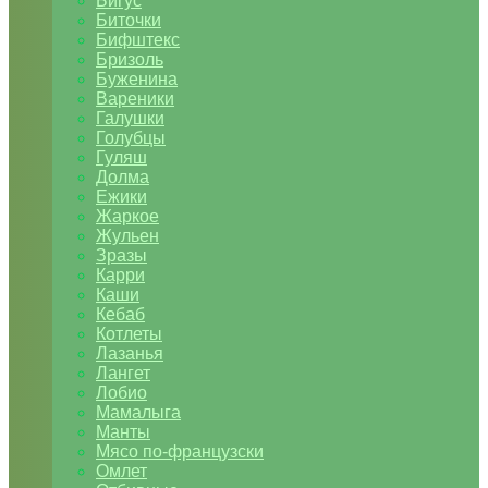
Бигус
Биточки
Бифштекс
Бризоль
Буженина
Вареники
Галушки
Голубцы
Гуляш
Долма
Ежики
Жаркое
Жульен
Зразы
Карри
Каши
Кебаб
Котлеты
Лазанья
Лангет
Лобио
Мамалыга
Манты
Мясо по-французски
Омлет