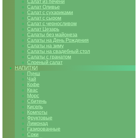
Салат из печени
Салат Оливье
Салат с сухариками
Салат с сыром
Салат с черносливом
Салат Цезарь
Салаты без майонеза
Салаты на День Рождения
Салаты на зиму
Салаты на свадебный стол
Салаты с гранатом
Слоеный салат
НАПИТКИ
Пунш
Чай
Кофе
Квас
Морс
Сбитень
Кисель
Компоты
Фруктовые
Лимонад
Газированные
Соки