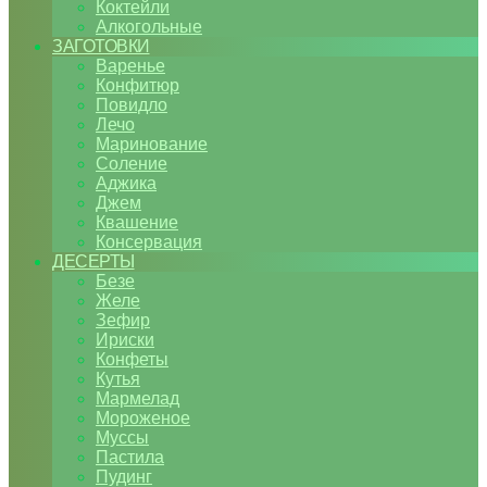
Коктейли
Алкогольные
ЗАГОТОВКИ
Варенье
Конфитюр
Повидло
Лечо
Маринование
Соление
Аджика
Джем
Квашение
Консервация
ДЕСЕРТЫ
Безе
Желе
Зефир
Ириски
Конфеты
Кутья
Мармелад
Мороженое
Муссы
Пастила
Пудинг