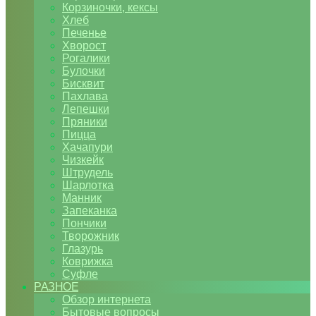
Корзиночки, кексы
Хлеб
Печенье
Хворост
Рогалики
Булочки
Бисквит
Пахлава
Лепешки
Пряники
Пицца
Хачапури
Чизкейк
Штрудель
Шарлотка
Манник
Запеканка
Пончики
Творожник
Глазурь
Коврижка
Суфле
РАЗНОЕ
Обзор интернета
Бытовые вопросы