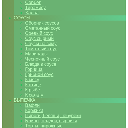
Сорбет
Тирамису
Халва
СОУСЫ
Сборник соусов
Сметанный соус
Соевый соус
Соус сырный
Соусы на зиму
Томатный соус
Маринады
Чесночный соус
Блюда в соусе
Горчица
Грибной соус
К мясу
К птице
К рыбе
К салату
ВЫПЕЧКА
Вафли
Коржики
Пироги, беляши, чебуреки
Блины, оладьи, сырники
Торты, пирожные