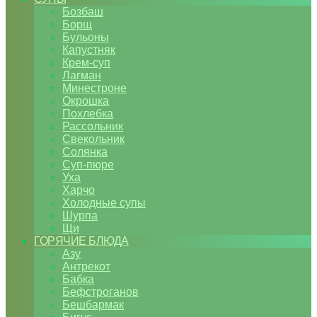
Бозбаш
Борщ
Бульоны
Капустняк
Крем-суп
Лагман
Минестроне
Окрошка
Похлебка
Рассольник
Свекольник
Солянка
Суп-пюре
Уха
Харчо
Холодные супы
Шурпа
Щи
ГОРЯЧИЕ БЛЮДА
Азу
Антрекот
Бабка
Бефстроганов
Бешбармак