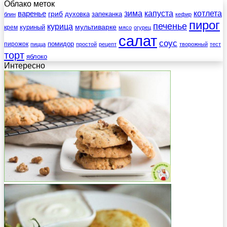
Облако меток
зима
котлета
варенье
капуста
гриб
духовка
запеканка
блин
кефир
пирог
печенье
курица
мультиварке
куриный
крем
мясо
огурец
салат
соус
помидор
пирожок
пицца
простой
рецепт
творожный
тест
торт
яблоко
Интересно