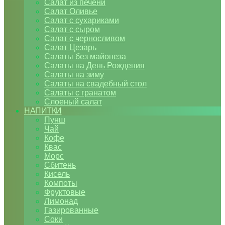
Салат из печени
Салат Оливье
Салат с сухариками
Салат с сыром
Салат с черносливом
Салат Цезарь
Салаты без майонеза
Салаты на День Рождения
Салаты на зиму
Салаты на свадебный стол
Салаты с гранатом
Слоеный салат
НАПИТКИ
Пунш
Чай
Кофе
Квас
Морс
Сбитень
Кисель
Компоты
Фруктовые
Лимонад
Газированные
Соки