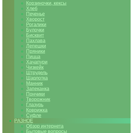
Корзиночки, кексы
Хлеб
Печенье
Хворост
Рогалики
Булочки
Бисквит
Пахлава
Лепешки
Пряники
Пицца
Хачапури
Чизкейк
Штрудель
Шарлотка
Манник
Запеканка
Пончики
Творожник
Глазурь
Коврижка
Суфле
РАЗНОЕ
Обзор интернета
Бытовые вопросы