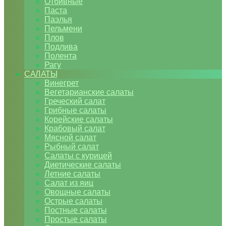
Отбивные
Паста
Паэлья
Пельмени
Плов
Подлива
Полента
Рагу
САЛАТЫ
Винегрет
Вегетарианские салаты
Греческий салат
Грибные салаты
Корейские салаты
Крабовый салат
Мясной салат
Рыбный салат
Салаты с курицей
Диетические салаты
Летние салаты
Салат из яиц
Овощные салаты
Острые салаты
Постные салаты
Простые салаты