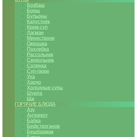
Бозбаш
Борщ
Бульоны
Капустняк
Крем-суп
Лагман
Минестроне
Окрошка
Похлебка
Рассольник
Свекольник
Солянка
Суп-пюре
Уха
Харчо
Холодные супы
Шурпа
Щи
ГОРЯЧИЕ БЛЮДА
Азу
Антрекот
Бабка
Бефстроганов
Бешбармак