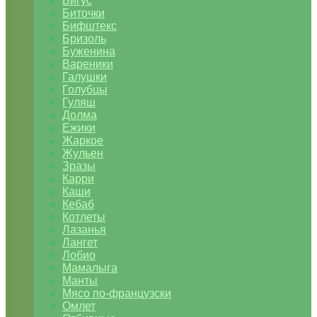
Бигус
Биточки
Бифштекс
Бризоль
Буженина
Вареники
Галушки
Голубцы
Гуляш
Долма
Ежики
Жаркое
Жульен
Зразы
Карри
Каши
Кебаб
Котлеты
Лазанья
Лангет
Лобио
Мамалыга
Манты
Мясо по-французски
Омлет