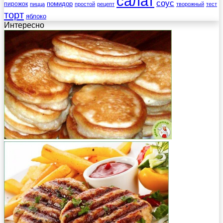
салат
соус
помидор
пирожок
пицца
простой
рецепт
творожный
тест
торт
яблоко
Интересно