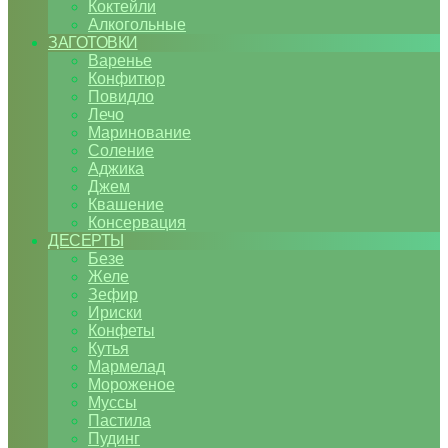
Коктейли
Алкогольные
ЗАГОТОВКИ
Варенье
Конфитюр
Повидло
Лечо
Маринование
Соление
Аджика
Джем
Квашение
Консервация
ДЕСЕРТЫ
Безе
Желе
Зефир
Ириски
Конфеты
Кутья
Мармелад
Мороженое
Муссы
Пастила
Пудинг