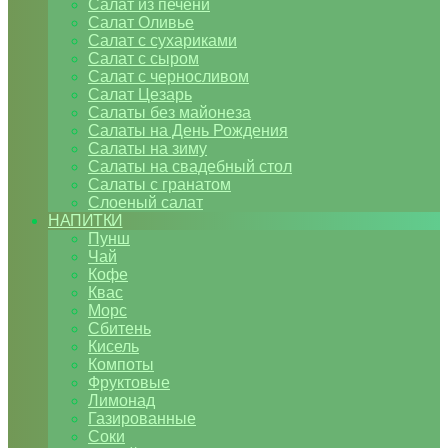
Салат из печени
Салат Оливье
Салат с сухариками
Салат с сыром
Салат с черносливом
Салат Цезарь
Салаты без майонеза
Салаты на День Рождения
Салаты на зиму
Салаты на свадебный стол
Салаты с гранатом
Слоеный салат
НАПИТКИ
Пунш
Чай
Кофе
Квас
Морс
Сбитень
Кисель
Компоты
Фруктовые
Лимонад
Газированные
Соки