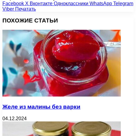
Facebook
X
Вконтакте
Одноклассники
WhatsApp
Telegram
Viber
Печатать
ПОХОЖИЕ СТАТЬИ
Желе из малины без варки
04.12.2024