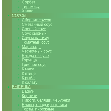
Сорбет
Тирамису
Халва
СОУСЫ
Сборник соусов
Сметанный соус
Соевый соус
Соус сырный
Соусы на зиму
Томатный соус
Маринады
Чесночный соус
Блюда в соусе
Горчица
Грибной соус
К мясу
К птице
К рыбе
К салату
ВЫПЕЧКА
Вафли
Коржики
Пироги, беляши, чебуреки
Блины, оладьи, сырники
Торты, пирожные