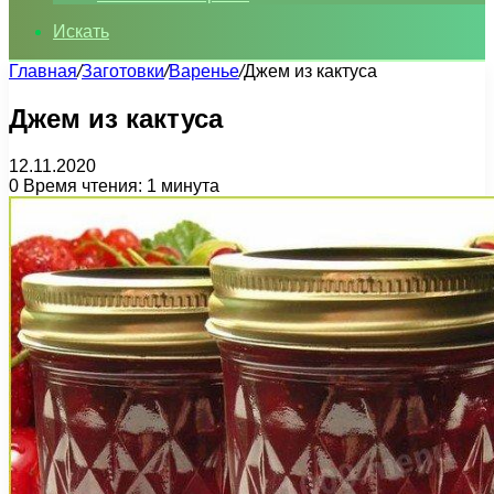
Искать
Главная
/
Заготовки
/
Варенье
/
Джем из кактуса
Джем из кактуса
12.11.2020
0
Время чтения: 1 минута