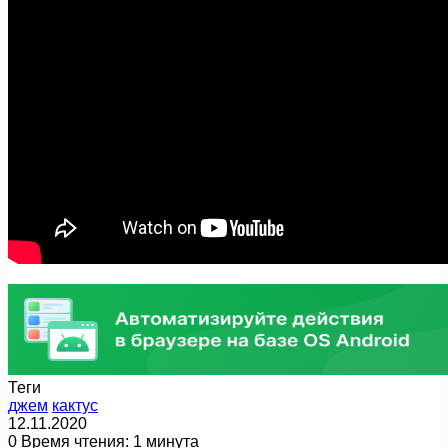
Теги
джем
кактус
12.11.2020
0
Время чтения: 1 минута