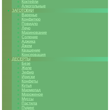
Коктейли
Алкогольные
ЗАГОТОВКИ
Варенье
Конфитюр
Повидло
Лечо
Маринование
Соление
Аджика
Джем
Квашение
Консервация
ДЕСЕРТЫ
Безе
Желе
Зефир
Ириски
Конфеты
Кутья
Мармелад
Мороженое
Муссы
Пастила
Пудинг