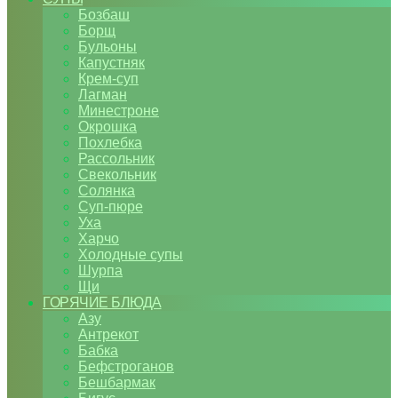
Бозбаш
Борщ
Бульоны
Капустняк
Крем-суп
Лагман
Минестроне
Окрошка
Похлебка
Рассольник
Свекольник
Солянка
Суп-пюре
Уха
Харчо
Холодные супы
Шурпа
Щи
ГОРЯЧИЕ БЛЮДА
Азу
Антрекот
Бабка
Бефстроганов
Бешбармак