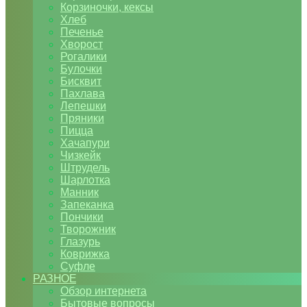
Корзиночки, кексы
Хлеб
Печенье
Хворост
Рогалики
Булочки
Бисквит
Пахлава
Лепешки
Пряники
Пицца
Хачапури
Чизкейк
Штрудель
Шарлотка
Манник
Запеканка
Пончики
Творожник
Глазурь
Коврижка
Суфле
РАЗНОЕ
Обзор интернета
Бытовые вопросы