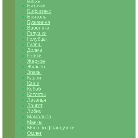
Бигус
Биточки
Бифштекс
Бризоль
Буженина
Вареники
Галушки
Голубцы
Гуляш
Долма
Ежики
Жаркое
Жульен
Зразы
Карри
Каши
Кебаб
Котлеты
Лазанья
Лангет
Лобио
Мамалыга
Манты
Мясо по-французски
Омлет