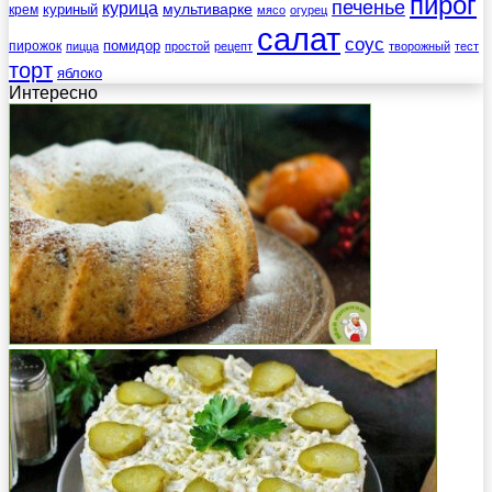
пирог
печенье
курица
мультиварке
куриный
крем
мясо
огурец
салат
соус
помидор
пирожок
пицца
простой
рецепт
творожный
тест
торт
яблоко
Интересно