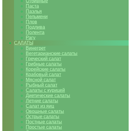
Отбивные
Паста
Паэлья
Пельмени
Плов
Подлива
Полента
Рагу
САЛАТЫ
Винегрет
Вегетарианские салаты
Греческий салат
Грибные салаты
Корейские салаты
Крабовый салат
Мясной салат
Рыбный салат
Салаты с курицей
Диетические салаты
Летние салаты
Салат из яиц
Овощные салаты
Острые салаты
Постные салаты
Простые салаты