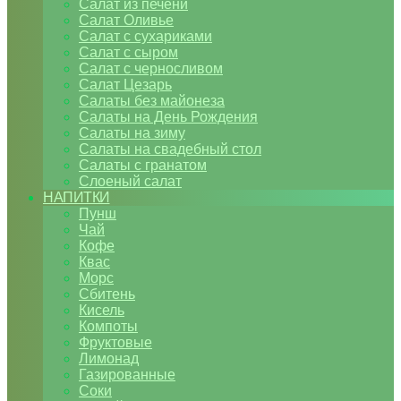
Салат из печени
Салат Оливье
Салат с сухариками
Салат с сыром
Салат с черносливом
Салат Цезарь
Салаты без майонеза
Салаты на День Рождения
Салаты на зиму
Салаты на свадебный стол
Салаты с гранатом
Слоеный салат
НАПИТКИ
Пунш
Чай
Кофе
Квас
Морс
Сбитень
Кисель
Компоты
Фруктовые
Лимонад
Газированные
Соки