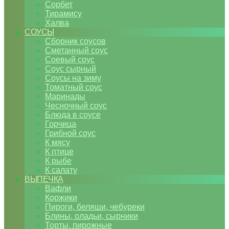
Сорбет
Тирамису
Халва
СОУСЫ
Сборник соусов
Сметанный соус
Соевый соус
Соус сырный
Соусы на зиму
Томатный соус
Маринады
Чесночный соус
Блюда в соусе
Горчица
Грибной соус
К мясу
К птице
К рыбе
К салату
ВЫПЕЧКА
Вафли
Коржики
Пироги, беляши, чебуреки
Блины, оладьи, сырники
Торты, пирожные