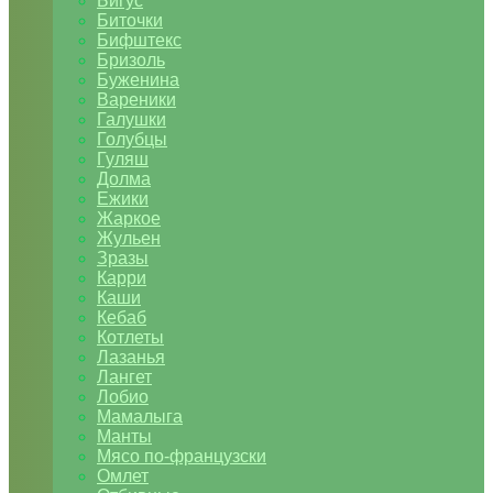
Бигус
Биточки
Бифштекс
Бризоль
Буженина
Вареники
Галушки
Голубцы
Гуляш
Долма
Ежики
Жаркое
Жульен
Зразы
Карри
Каши
Кебаб
Котлеты
Лазанья
Лангет
Лобио
Мамалыга
Манты
Мясо по-французски
Омлет