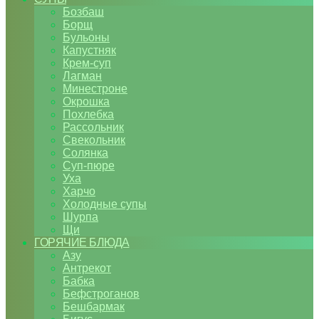
Бозбаш
Борщ
Бульоны
Капустняк
Крем-суп
Лагман
Минестроне
Окрошка
Похлебка
Рассольник
Свекольник
Солянка
Суп-пюре
Уха
Харчо
Холодные супы
Шурпа
Щи
ГОРЯЧИЕ БЛЮДА
Азу
Антрекот
Бабка
Бефстроганов
Бешбармак