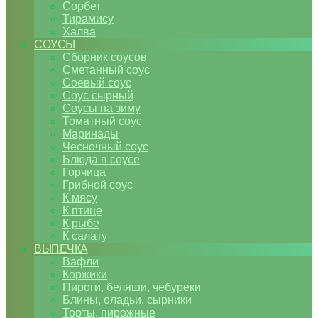
Сорбет
Тирамису
Халва
СОУСЫ
Сборник соусов
Сметанный соус
Соевый соус
Соус сырный
Соусы на зиму
Томатный соус
Маринады
Чесночный соус
Блюда в соусе
Горчица
Грибной соус
К мясу
К птице
К рыбе
К салату
ВЫПЕЧКА
Вафли
Коржики
Пироги, беляши, чебуреки
Блины, оладьи, сырники
Торты, пирожные