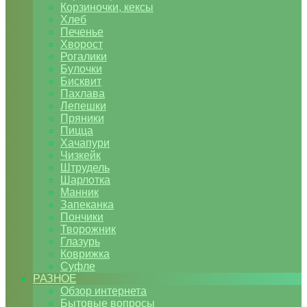
Корзиночки, кексы
Хлеб
Печенье
Хворост
Рогалики
Булочки
Бисквит
Пахлава
Лепешки
Пряники
Пицца
Хачапури
Чизкейк
Штрудель
Шарлотка
Манник
Запеканка
Пончики
Творожник
Глазурь
Коврижка
Суфле
РАЗНОЕ
Обзор интернета
Бытовые вопросы