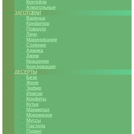
Коктейли
Алкогольные
ЗАГОТОВКИ
Варенье
Конфитюр
Повидло
Лечо
Маринование
Соление
Аджика
Джем
Квашение
Консервация
ДЕСЕРТЫ
Безе
Желе
Зефир
Ириски
Конфеты
Кутья
Мармелад
Мороженое
Муссы
Пастила
Пудинг