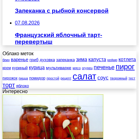
Запеканка с рыбной консервой
07.08.2026
Французский яблочный тарт-
перевертыш
Облако меток
зима
котлета
варенье
капуста
гриб
духовка
запеканка
блин
кефир
пирог
печенье
курица
мультиварке
куриный
крем
мясо
огурец
салат
соус
помидор
пирожок
пицца
простой
рецепт
творожный
тест
торт
яблоко
Интересно