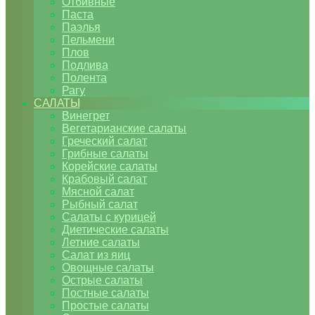
Отбивные
Паста
Паэлья
Пельмени
Плов
Подлива
Полента
Рагу
САЛАТЫ
Винегрет
Вегетарианские салаты
Греческий салат
Грибные салаты
Корейские салаты
Крабовый салат
Мясной салат
Рыбный салат
Салаты с курицей
Диетические салаты
Летние салаты
Салат из яиц
Овощные салаты
Острые салаты
Постные салаты
Простые салаты