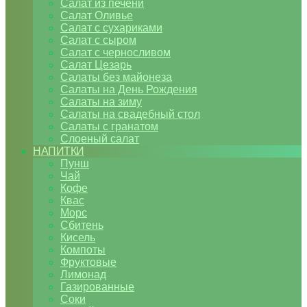
Салат из печени
Салат Оливье
Салат с сухариками
Салат с сыром
Салат с черносливом
Салат Цезарь
Салаты без майонеза
Салаты на День Рождения
Салаты на зиму
Салаты на свадебный стол
Салаты с гранатом
Слоеный салат
НАПИТКИ
Пунш
Чай
Кофе
Квас
Морс
Сбитень
Кисель
Компоты
Фруктовые
Лимонад
Газированные
Соки