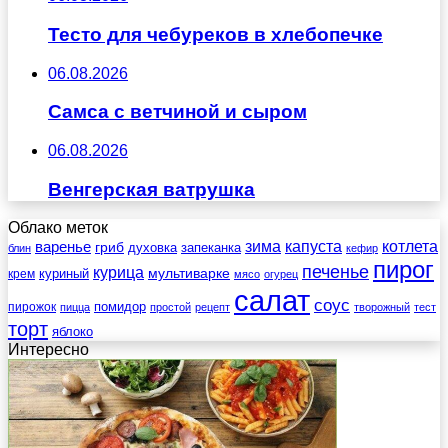
Тесто для чебуреков в хлебопечке
06.08.2026
Самса с ветчиной и сыром
06.08.2026
Венгерская ватрушка
Облако меток
зима
котлета
варенье
капуста
гриб
духовка
запеканка
блин
кефир
пирог
печенье
курица
мультиварке
куриный
крем
мясо
огурец
салат
соус
помидор
пирожок
пицца
простой
рецепт
творожный
тест
торт
яблоко
Интересно