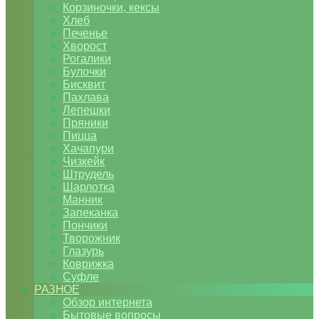
Корзиночки, кексы
Хлеб
Печенье
Хворост
Рогалики
Булочки
Бисквит
Пахлава
Лепешки
Пряники
Пицца
Хачапури
Чизкейк
Штрудель
Шарлотка
Манник
Запеканка
Пончики
Творожник
Глазурь
Коврижка
Суфле
РАЗНОЕ
Обзор интернета
Бытовые вопросы