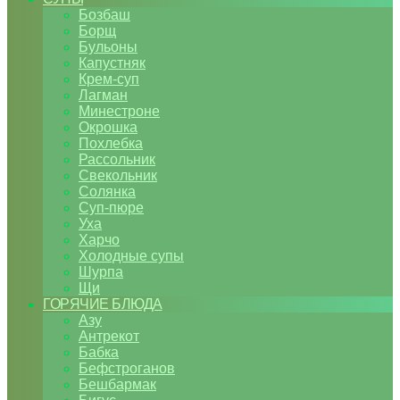
Бозбаш
Борщ
Бульоны
Капустняк
Крем-суп
Лагман
Минестроне
Окрошка
Похлебка
Рассольник
Свекольник
Солянка
Суп-пюре
Уха
Харчо
Холодные супы
Шурпа
Щи
ГОРЯЧИЕ БЛЮДА
Азу
Антрекот
Бабка
Бефстроганов
Бешбармак