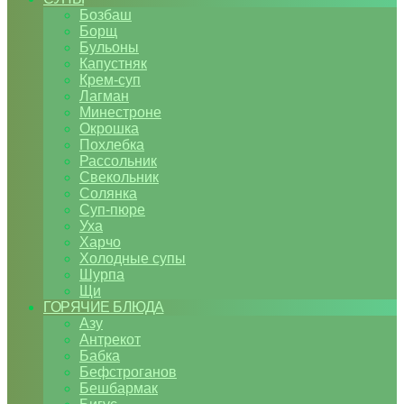
Бозбаш
Борщ
Бульоны
Капустняк
Крем-суп
Лагман
Минестроне
Окрошка
Похлебка
Рассольник
Свекольник
Солянка
Суп-пюре
Уха
Харчо
Холодные супы
Шурпа
Щи
ГОРЯЧИЕ БЛЮДА
Азу
Антрекот
Бабка
Бефстроганов
Бешбармак