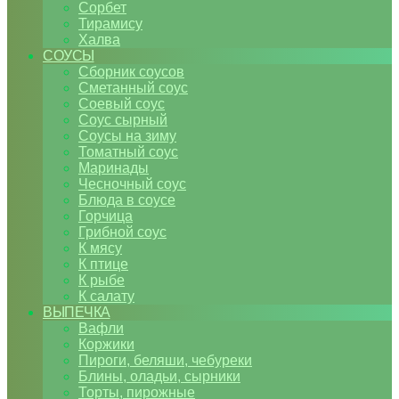
Сорбет
Тирамису
Халва
СОУСЫ
Сборник соусов
Сметанный соус
Соевый соус
Соус сырный
Соусы на зиму
Томатный соус
Маринады
Чесночный соус
Блюда в соусе
Горчица
Грибной соус
К мясу
К птице
К рыбе
К салату
ВЫПЕЧКА
Вафли
Коржики
Пироги, беляши, чебуреки
Блины, оладьи, сырники
Торты, пирожные