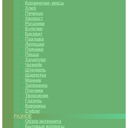
Корзиночки, кексы
Хлеб
Печенье
Хворост
Рогалики
Булочки
Бисквит
Пахлава
Лепешки
Пряники
Пицца
Хачапури
Чизкейк
Штрудель
Шарлотка
Манник
Запеканка
Пончики
Творожник
Глазурь
Коврижка
Суфле
РАЗНОЕ
Обзор интернета
Бытовые вопросы