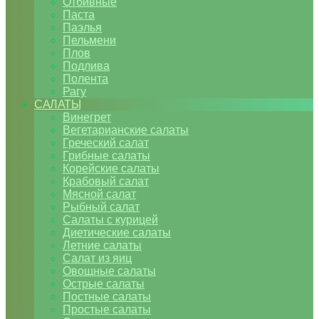
Отбивные
Паста
Паэлья
Пельмени
Плов
Подлива
Полента
Рагу
САЛАТЫ
Винегрет
Вегетарианские салаты
Греческий салат
Грибные салаты
Корейские салаты
Крабовый салат
Мясной салат
Рыбный салат
Салаты с курицей
Диетические салаты
Летние салаты
Салат из яиц
Овощные салаты
Острые салаты
Постные салаты
Простые салаты