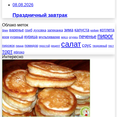
08.08.2026
Праздничный завтрак
Облако меток
зима
котлета
варенье
капуста
гриб
духовка
запеканка
блин
кефир
пирог
печенье
курица
мультиварке
куриный
крем
мясо
огурец
салат
соус
помидор
пирожок
пицца
простой
рецепт
творожный
тест
торт
яблоко
Интересно