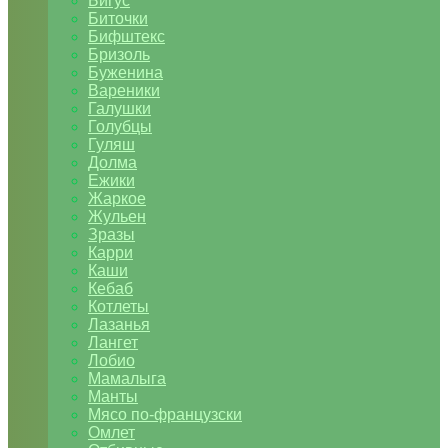
Бигус
Биточки
Бифштекс
Бризоль
Буженина
Вареники
Галушки
Голубцы
Гуляш
Долма
Ежики
Жаркое
Жульен
Зразы
Карри
Каши
Кебаб
Котлеты
Лазанья
Лангет
Лобио
Мамалыга
Манты
Мясо по-французски
Омлет