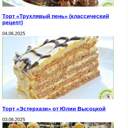
Торт «Трухлявый пень» (классический
рецепт)
04.06.2025
Торт «Эстерхази» от Юлии Высоцкой
03.06.2025