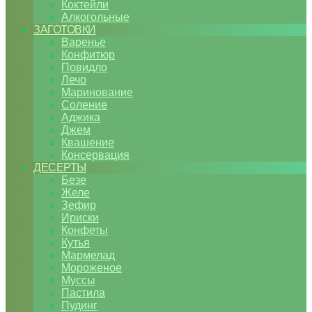
Коктейли
Алкогольные
ЗАГОТОВКИ
Варенье
Конфитюр
Повидло
Лечо
Маринование
Соление
Аджика
Джем
Квашение
Консервация
ДЕСЕРТЫ
Безе
Желе
Зефир
Ириски
Конфеты
Кутья
Мармелад
Мороженое
Муссы
Пастила
Пудинг