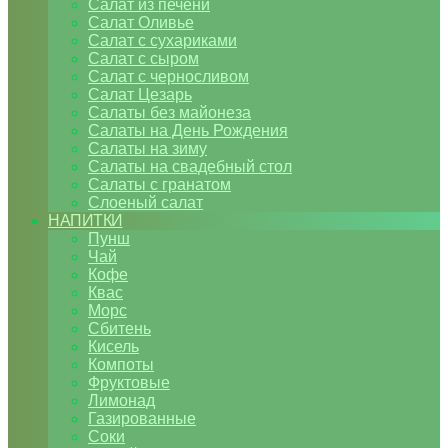
Салат из печени
Салат Оливье
Салат с сухариками
Салат с сыром
Салат с черносливом
Салат Цезарь
Салаты без майонеза
Салаты на День Рождения
Салаты на зиму
Салаты на свадебный стол
Салаты с гранатом
Слоеный салат
НАПИТКИ
Пунш
Чай
Кофе
Квас
Морс
Сбитень
Кисель
Компоты
Фруктовые
Лимонад
Газированные
Соки