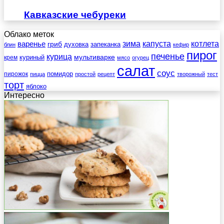
Кавказские чебуреки
Облако меток
зима
котлета
варенье
капуста
гриб
духовка
запеканка
блин
кефир
пирог
печенье
курица
мультиварке
куриный
крем
мясо
огурец
салат
соус
помидор
пирожок
пицца
простой
рецепт
творожный
тест
торт
яблоко
Интересно