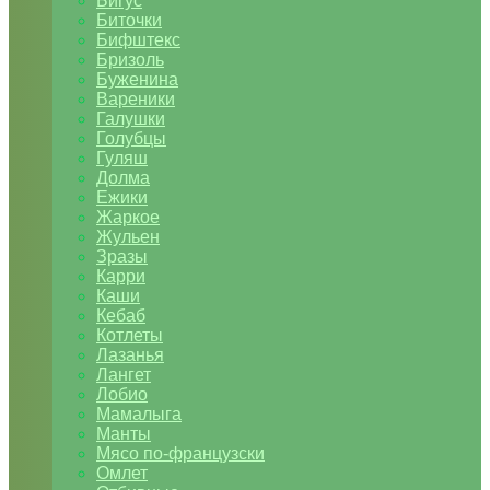
Бигус
Биточки
Бифштекс
Бризоль
Буженина
Вареники
Галушки
Голубцы
Гуляш
Долма
Ежики
Жаркое
Жульен
Зразы
Карри
Каши
Кебаб
Котлеты
Лазанья
Лангет
Лобио
Мамалыга
Манты
Мясо по-французски
Омлет