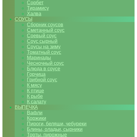
Сорбет
Тирамису
Халва
СОУСЫ
Сборник соусов
Сметанный соус
Соевый соус
Соус сырный
Соусы на зиму
Томатный соус
Маринады
Чесночный соус
Блюда в соусе
Горчица
Грибной соус
К мясу
К птице
К рыбе
К салату
ВЫПЕЧКА
Вафли
Коржики
Пироги, беляши, чебуреки
Блины, оладьи, сырники
Торты, пирожные