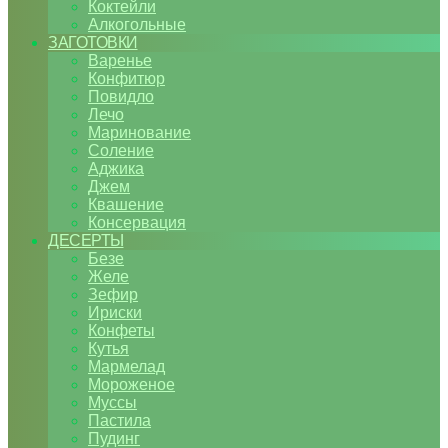
Коктейли
Алкогольные
ЗАГОТОВКИ
Варенье
Конфитюр
Повидло
Лечо
Маринование
Соление
Аджика
Джем
Квашение
Консервация
ДЕСЕРТЫ
Безе
Желе
Зефир
Ириски
Конфеты
Кутья
Мармелад
Мороженое
Муссы
Пастила
Пудинг