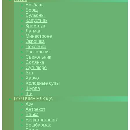
Бозбаш
Борщ
Бульоны
Капустняк
Крем-суп
Лагман
Минестроне
Окрошка
Похлебка
Рассольник
Свекольник
Солянка
Суп-пюре
Уха
Харчо
Холодные супы
Шурпа
Щи
ГОРЯЧИЕ БЛЮДА
Азу
Антрекот
Бабка
Бефстроганов
Бешбармак