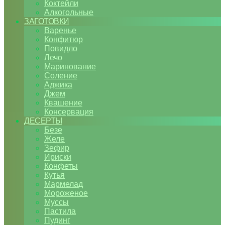
Коктейли
Алкогольные
ЗАГОТОВКИ
Варенье
Конфитюр
Повидло
Лечо
Маринование
Соление
Аджика
Джем
Квашение
Консервация
ДЕСЕРТЫ
Безе
Желе
Зефир
Ириски
Конфеты
Кутья
Мармелад
Мороженое
Муссы
Пастила
Пудинг