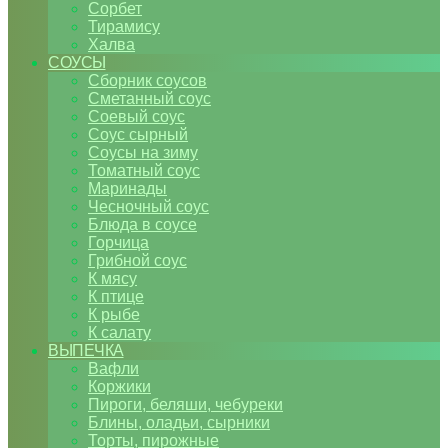
Сорбет
Тирамису
Халва
СОУСЫ
Сборник соусов
Сметанный соус
Соевый соус
Соус сырный
Соусы на зиму
Томатный соус
Маринады
Чесночный соус
Блюда в соусе
Горчица
Грибной соус
К мясу
К птице
К рыбе
К салату
ВЫПЕЧКА
Вафли
Коржики
Пироги, беляши, чебуреки
Блины, оладьи, сырники
Торты, пирожные