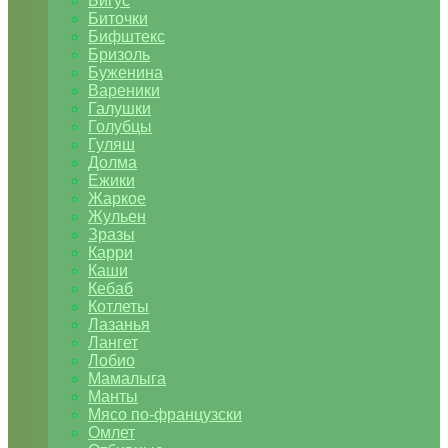
Бигус
Биточки
Бифштекс
Бризоль
Буженина
Вареники
Галушки
Голубцы
Гуляш
Долма
Ежики
Жаркое
Жульен
Зразы
Карри
Каши
Кебаб
Котлеты
Лазанья
Лангет
Лобио
Мамалыга
Манты
Мясо по-французски
Омлет