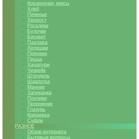
Корзиночки, кексы
Хлеб
Печенье
Хворост
Рогалики
Булочки
Бисквит
Пахлава
Лепешки
Пряники
Пицца
Хачапури
Чизкейк
Штрудель
Шарлотка
Манник
Запеканка
Пончики
Творожник
Глазурь
Коврижка
Суфле
РАЗНОЕ
Обзор интернета
Бытовые вопросы