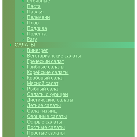
Отбивные
Паста
Паэлья
Пельмени
Плов
Подлива
Полента
Рагу
САЛАТЫ
Винегрет
Вегетарианские салаты
Греческий салат
Грибные салаты
Корейские салаты
Крабовый салат
Мясной салат
Рыбный салат
Салаты с курицей
Диетические салаты
Летние салаты
Салат из яиц
Овощные салаты
Острые салаты
Постные салаты
Простые салаты