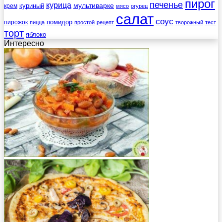
пирог
печенье
курица
мультиварке
куриный
крем
мясо
огурец
салат
соус
помидор
пирожок
пицца
простой
рецепт
творожный
тест
торт
яблоко
Интересно