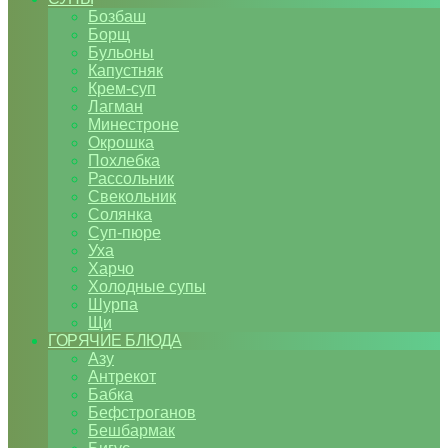
Бозбаш
Борщ
Бульоны
Капустняк
Крем-суп
Лагман
Минестроне
Окрошка
Похлебка
Рассольник
Свекольник
Солянка
Суп-пюре
Уха
Харчо
Холодные супы
Шурпа
Щи
ГОРЯЧИЕ БЛЮДА
Азу
Антрекот
Бабка
Бефстроганов
Бешбармак