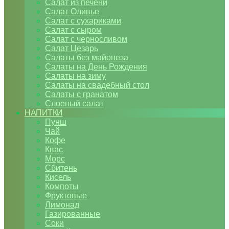
Салат из печени
Салат Оливье
Салат с сухариками
Салат с сыром
Салат с черносливом
Салат Цезарь
Салаты без майонеза
Салаты на День Рождения
Салаты на зиму
Салаты на свадебный стол
Салаты с гранатом
Слоеный салат
НАПИТКИ
Пунш
Чай
Кофе
Квас
Морс
Сбитень
Кисель
Компоты
Фруктовые
Лимонад
Газированные
Соки