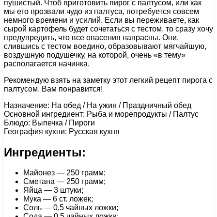
пушистый. Чтоб приготовить пирог с палтусом, или как
мы его прозвали чудо из палтуса, потребуется совсем
немного времени и усилий. Если вы переживаете, как
сырой картофель будет сочетаться с тестом, то сразу хочу
предупредить, что все опасения напрасны. Они,
слившись с тестом воедино, образовывают мягчайшую,
воздушную подушечку, на которой, очень «в тему»
располагается начинка.
Рекомендую взять на заметку этот легкий рецепт пирога с
палтусом. Вам понравится!
Назначение: На обед / На ужин / Праздничный обед
Основной ингредиент: Рыба и морепродукты / Палтус
Блюдо: Выпечка / Пироги
География кухни: Русская кухня
Ингредиенты:
Майонез — 250 грамм;
Сметана — 250 грамм;
Яйца — 3 штуки;
Мука — 6 ст. ложек;
Соль — 0,5 чайных ложки;
Сода — 0,5 чайных ложки;