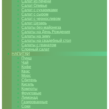
Салат из печени
Салат Оливье
Салат с сухариками
Салат с сыром
Салат с черносливом
Салат Цезарь
Салаты без майонеза
Салаты на День Рождения
Салаты на зиму
Салаты на свадебный стол
Салаты с гранатом
Слоеный салат
НАПИТКИ
Пунш
Чай
Кофе
Квас
Морс
Сбитень
Кисель
Компоты
Фруктовые
Лимонад
Газированные
Соки