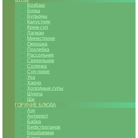
Бозбаш
Борщ
Бульоны
Капустняк
Крем-суп
Лагман
Минестроне
Окрошка
Похлебка
Рассольник
Свекольник
Солянка
Суп-пюре
Уха
Харчо
Холодные супы
Шурпа
Щи
ГОРЯЧИЕ БЛЮДА
Азу
Антрекот
Бабка
Бефстроганов
Бешбармак