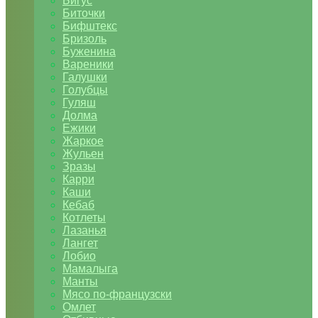
Бигус
Биточки
Бифштекс
Бризоль
Буженина
Вареники
Галушки
Голубцы
Гуляш
Долма
Ежики
Жаркое
Жульен
Зразы
Карри
Каши
Кебаб
Котлеты
Лазанья
Лангет
Лобио
Мамалыга
Манты
Мясо по-французски
Омлет