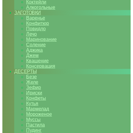
Коктейли
Алкогольные
ЗАГОТОВКИ
Варенье
Конфитюр
Повидло
Лечо
Маринование
Соление
Аджика
Джем
Квашение
Консервация
ДЕСЕРТЫ
Безе
Желе
Зефир
Ириски
Конфеты
Кутья
Мармелад
Мороженое
Муссы
Пастила
Пудинг