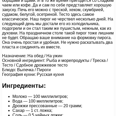
борщами и щами. И в то же время пригодится со сладким
чаем или кофе. Да и сам по себе представляет хорошую
закуску. Печь его можно с треской, хеком, скумбрией,
судаком, белугой, осетриной. Тесто здесь самое
классическое. Наш пирог не черствел несколько дней. На
следующий день мы достали его из холодильника,
подогрели и он стал таким же пушистым, нежным, как из
духовки. На праздничном столе такой пирог тоже лишним
не будет. Обращаю ваше внимание на формовку пирога.
Она очень простая и удобная. Не нужно раскатывать два
пласта и соединять их вместе.
Назначение: На обед / На ужин
Основной ингредиент: Рыба и морепродукты / Треска /
Тесто / Сдобное дрожжевое тесто
Блюдо: Выпечка / Пироги
География кухни: Русская кухня
Ингредиенты:
Молоко — 100 миллилитров;
Вода — 100 миллилитров;
Дрожжи прессованные — 20 грамм;
Сахар — 1 ст. ложка;
Соль — 0,5 чайных ложки;