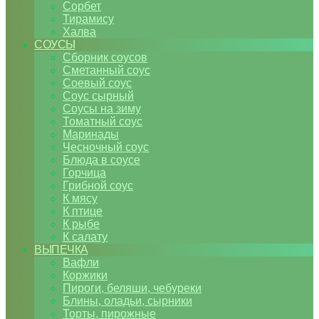
Сорбет
Тирамису
Халва
СОУСЫ
Сборник соусов
Сметанный соус
Соевый соус
Соус сырный
Соусы на зиму
Томатный соус
Маринады
Чесночный соус
Блюда в соусе
Горчица
Грибной соус
К мясу
К птице
К рыбе
К салату
ВЫПЕЧКА
Вафли
Коржики
Пироги, беляши, чебуреки
Блины, оладьи, сырники
Торты, пирожные