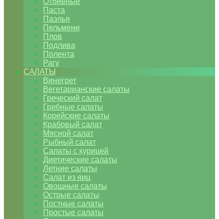
Отбивные
Паста
Паэлья
Пельмени
Плов
Подлива
Полента
Рагу
САЛАТЫ
Винегрет
Вегетарианские салаты
Греческий салат
Грибные салаты
Корейские салаты
Крабовый салат
Мясной салат
Рыбный салат
Салаты с курицей
Диетические салаты
Летние салаты
Салат из яиц
Овощные салаты
Острые салаты
Постные салаты
Простые салаты