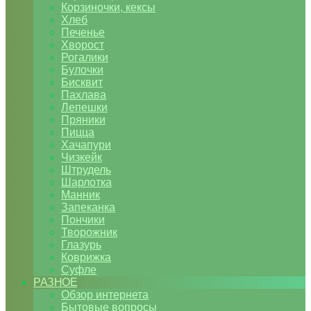
Корзиночки, кексы
Хлеб
Печенье
Хворост
Рогалики
Булочки
Бисквит
Пахлава
Лепешки
Пряники
Пицца
Хачапури
Чизкейк
Штрудель
Шарлотка
Манник
Запеканка
Пончики
Творожник
Глазурь
Коврижка
Суфле
РАЗНОЕ
Обзор интернета
Бытовые вопросы