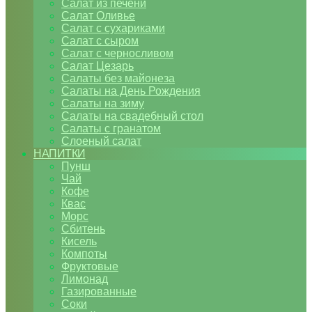
Салат из печени
Салат Оливье
Салат с сухариками
Салат с сыром
Салат с черносливом
Салат Цезарь
Салаты без майонеза
Салаты на День Рождения
Салаты на зиму
Салаты на свадебный стол
Салаты с гранатом
Слоеный салат
НАПИТКИ
Пунш
Чай
Кофе
Квас
Морс
Сбитень
Кисель
Компоты
Фруктовые
Лимонад
Газированные
Соки