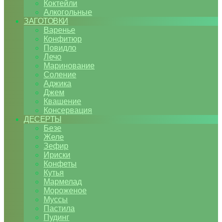
Коктейли
Алкогольные
ЗАГОТОВКИ
Варенье
Конфитюр
Повидло
Лечо
Маринование
Соление
Аджика
Джем
Квашение
Консервация
ДЕСЕРТЫ
Безе
Желе
Зефир
Ириски
Конфеты
Кутья
Мармелад
Мороженое
Муссы
Пастила
Пудинг