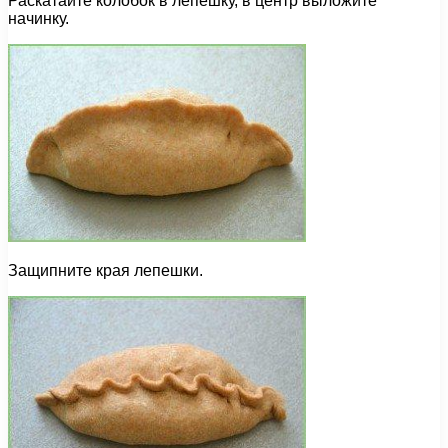
Раскатайте колобок в лепешку, в центр выложите
начинку.
Защипните края лепешки.