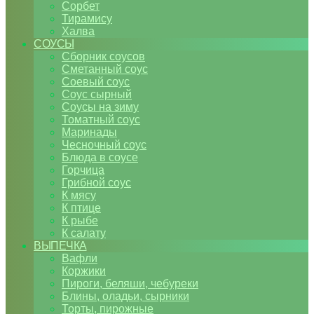
Сорбет
Тирамису
Халва
СОУСЫ
Сборник соусов
Сметанный соус
Соевый соус
Соус сырный
Соусы на зиму
Томатный соус
Маринады
Чесночный соус
Блюда в соусе
Горчица
Грибной соус
К мясу
К птице
К рыбе
К салату
ВЫПЕЧКА
Вафли
Коржики
Пироги, беляши, чебуреки
Блины, оладьи, сырники
Торты, пирожные