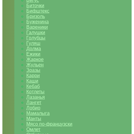
Бигус
Биточки
Бифштекс
Бризоль
Буженина
Вареники
Галушки
Голубцы
Гуляш
Долма
Ежики
Жаркое
Жульен
Зразы
Карри
Каши
Кебаб
Котлеты
Лазанья
Лангет
Лобио
Мамалыга
Манты
Мясо по-французски
Омлет