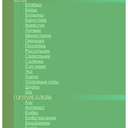
Бозбаш
Борщ
Бульоны
Капустняк
Крем-суп
Лагман
Минестроне
Окрошка
Похлебка
Рассольник
Свекольник
Солянка
Суп-пюре
Уха
Харчо
Холодные супы
Шурпа
Щи
ГОРЯЧИЕ БЛЮДА
Азу
Антрекот
Бабка
Бефстроганов
Бешбармак