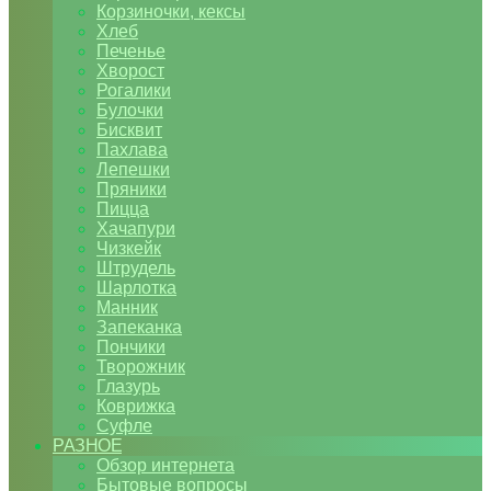
Корзиночки, кексы
Хлеб
Печенье
Хворост
Рогалики
Булочки
Бисквит
Пахлава
Лепешки
Пряники
Пицца
Хачапури
Чизкейк
Штрудель
Шарлотка
Манник
Запеканка
Пончики
Творожник
Глазурь
Коврижка
Суфле
РАЗНОЕ
Обзор интернета
Бытовые вопросы