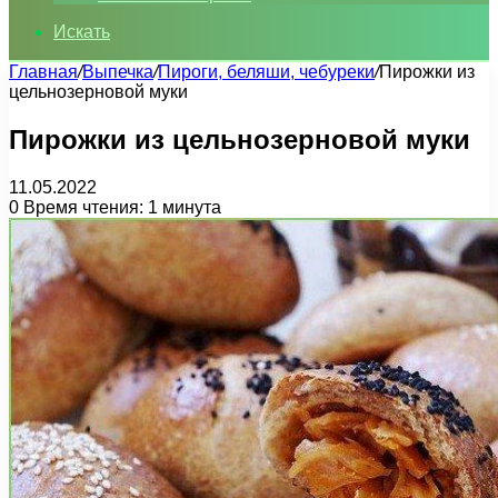
Искать
Главная
/
Выпечка
/
Пироги, беляши, чебуреки
/
Пирожки из
цельнозерновой муки
Пирожки из цельнозерновой муки
11.05.2022
0
Время чтения: 1 минута