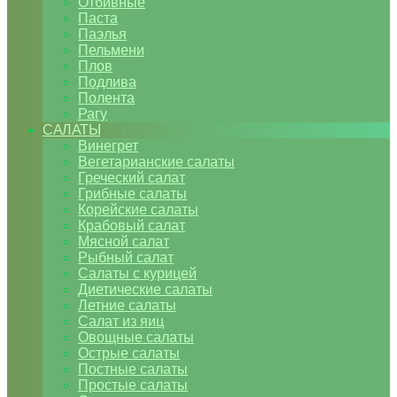
Отбивные
Паста
Паэлья
Пельмени
Плов
Подлива
Полента
Рагу
САЛАТЫ
Винегрет
Вегетарианские салаты
Греческий салат
Грибные салаты
Корейские салаты
Крабовый салат
Мясной салат
Рыбный салат
Салаты с курицей
Диетические салаты
Летние салаты
Салат из яиц
Овощные салаты
Острые салаты
Постные салаты
Простые салаты