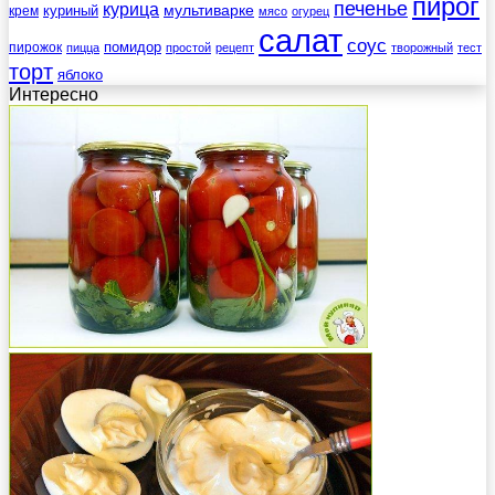
пирог
печенье
курица
мультиварке
куриный
крем
мясо
огурец
салат
соус
помидор
пирожок
пицца
простой
рецепт
творожный
тест
торт
яблоко
Интересно