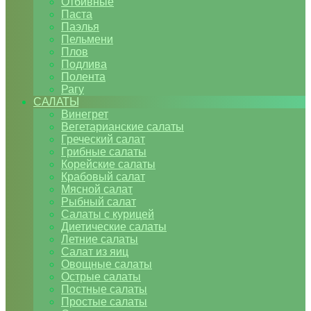
Отбивные
Паста
Паэлья
Пельмени
Плов
Подлива
Полента
Рагу
САЛАТЫ
Винегрет
Вегетарианские салаты
Греческий салат
Грибные салаты
Корейские салаты
Крабовый салат
Мясной салат
Рыбный салат
Салаты с курицей
Диетические салаты
Летние салаты
Салат из яиц
Овощные салаты
Острые салаты
Постные салаты
Простые салаты