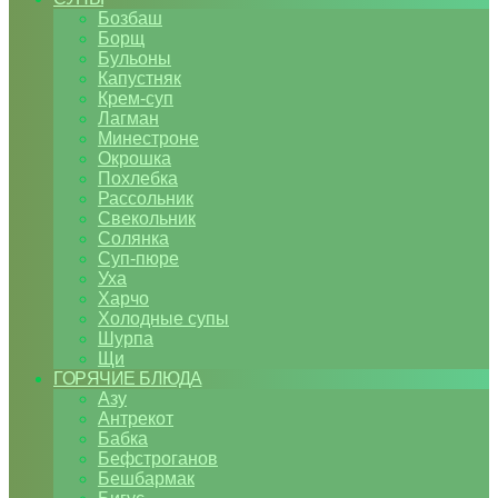
Бозбаш
Борщ
Бульоны
Капустняк
Крем-суп
Лагман
Минестроне
Окрошка
Похлебка
Рассольник
Свекольник
Солянка
Суп-пюре
Уха
Харчо
Холодные супы
Шурпа
Щи
ГОРЯЧИЕ БЛЮДА
Азу
Антрекот
Бабка
Бефстроганов
Бешбармак