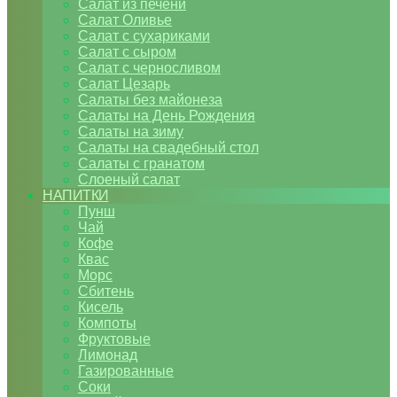
Салат из печени
Салат Оливье
Салат с сухариками
Салат с сыром
Салат с черносливом
Салат Цезарь
Салаты без майонеза
Салаты на День Рождения
Салаты на зиму
Салаты на свадебный стол
Салаты с гранатом
Слоеный салат
НАПИТКИ
Пунш
Чай
Кофе
Квас
Морс
Сбитень
Кисель
Компоты
Фруктовые
Лимонад
Газированные
Соки