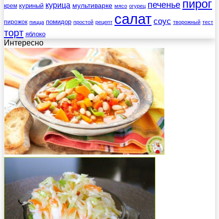
пирог
печенье
курица
мультиварке
куриный
крем
мясо
огурец
салат
соус
помидор
пирожок
пицца
простой
рецепт
творожный
тест
торт
яблоко
Интересно