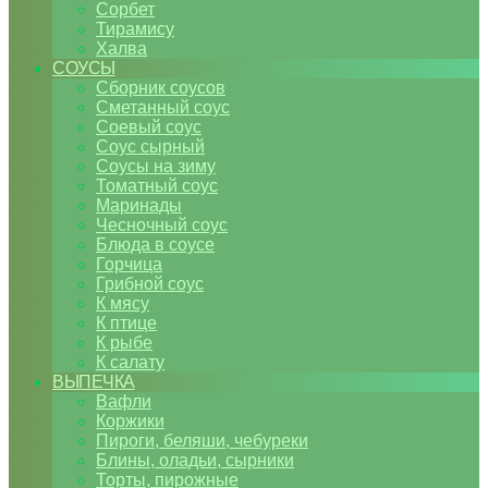
Сорбет
Тирамису
Халва
СОУСЫ
Сборник соусов
Сметанный соус
Соевый соус
Соус сырный
Соусы на зиму
Томатный соус
Маринады
Чесночный соус
Блюда в соусе
Горчица
Грибной соус
К мясу
К птице
К рыбе
К салату
ВЫПЕЧКА
Вафли
Коржики
Пироги, беляши, чебуреки
Блины, оладьи, сырники
Торты, пирожные