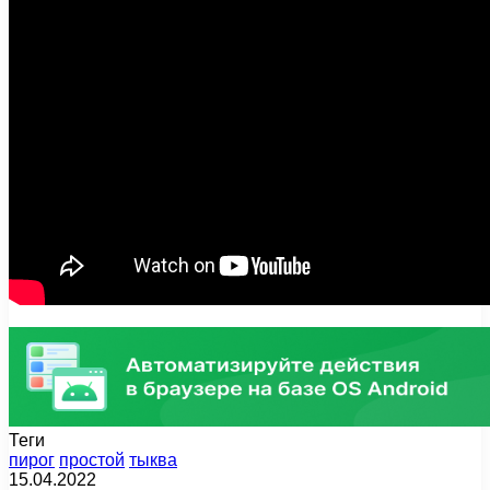
Теги
пирог
простой
тыква
15.04.2022