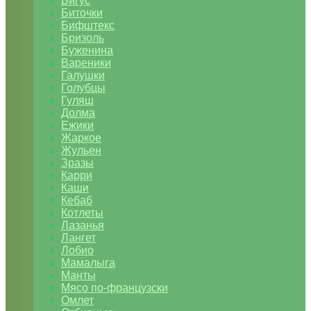
Бигус
Биточки
Бифштекс
Бризоль
Буженина
Вареники
Галушки
Голубцы
Гуляш
Долма
Ежики
Жаркое
Жульен
Зразы
Карри
Каши
Кебаб
Котлеты
Лазанья
Лангет
Лобио
Мамалыга
Манты
Мясо по-французски
Омлет