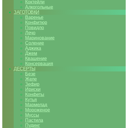
Коктейли
Алкогольные
ЗАГОТОВКИ
Варенье
Конфитюр
Повидло
Лечо
Маринование
Соление
Аджика
Джем
Квашение
Консервация
ДЕСЕРТЫ
Безе
Желе
Зефир
Ириски
Конфеты
Кутья
Мармелад
Мороженое
Муссы
Пастила
Пудинг