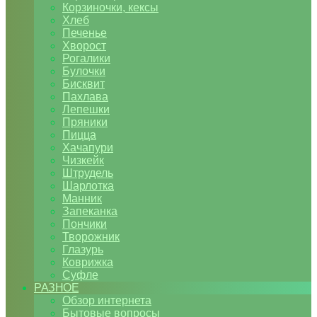
Корзиночки, кексы
Хлеб
Печенье
Хворост
Рогалики
Булочки
Бисквит
Пахлава
Лепешки
Пряники
Пицца
Хачапури
Чизкейк
Штрудель
Шарлотка
Манник
Запеканка
Пончики
Творожник
Глазурь
Коврижка
Суфле
РАЗНОЕ
Обзор интернета
Бытовые вопросы