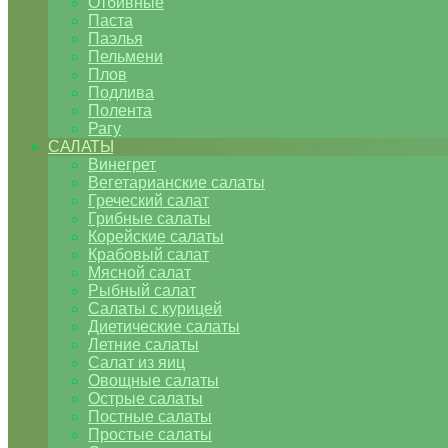
Отбивные
Паста
Паэлья
Пельмени
Плов
Подлива
Полента
Рагу
САЛАТЫ
Винегрет
Вегетарианские салаты
Греческий салат
Грибные салаты
Корейские салаты
Крабовый салат
Мясной салат
Рыбный салат
Салаты с курицей
Диетические салаты
Летние салаты
Салат из яиц
Овощные салаты
Острые салаты
Постные салаты
Простые салаты