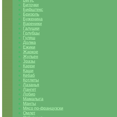
Бигус
Биточки
Бифштекс
Бризоль
Буженина
Вареники
Галушки
Голубцы
Гуляш
Долма
Ежики
Жаркое
Жульен
Зразы
Карри
Каши
Кебаб
Котлеты
Лазанья
Лангет
Лобио
Мамалыга
Манты
Мясо по-французски
Омлет