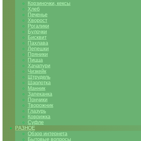
Корзиночки, кексы
Хлеб
Печенье
Хворост
Рогалики
Булочки
Бисквит
Пахлава
Лепешки
Пряники
Пицца
Хачапури
Чизкейк
Штрудель
Шарлотка
Манник
Запеканка
Пончики
Творожник
Глазурь
Коврижка
Суфле
РАЗНОЕ
Обзор интернета
Бытовые вопросы