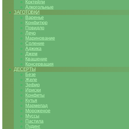
Коктейли
Алкогольные
ЗАГОТОВКИ
Варенье
Конфитюр
Повидло
Лечо
Маринование
Соление
Аджика
Джем
Квашение
Консервация
ДЕСЕРТЫ
Безе
Желе
Зефир
Ириски
Конфеты
Кутья
Мармелад
Мороженое
Муссы
Пастила
Пудинг