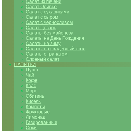
Салат из печени
Салат Оливье
Салат с сухариками
Салат с сыром
Салат с черносливом
Салат Цезарь
Салаты без майонеза
Салаты на День Рождения
Салаты на зиму
Салаты на свадебный стол
Салаты с гранатом
Слоеный салат
НАПИТКИ
Пунш
Чай
Кофе
Квас
Морс
Сбитень
Кисель
Компоты
Фруктовые
Лимонад
Газированные
Соки