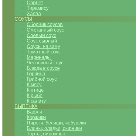
Сорбет
Тирамису
Халва
СОУСЫ
Сборник соусов
Сметанный соус
Соевый соус
Соус сырный
Соусы на зиму
Томатный соус
Маринады
Чесночный соус
Блюда в соусе
Горчица
Грибной соус
К мясу
К птице
К рыбе
К салату
ВЫПЕЧКА
Вафли
Коржики
Пироги, беляши, чебуреки
Блины, оладьи, сырники
Торты, пирожные