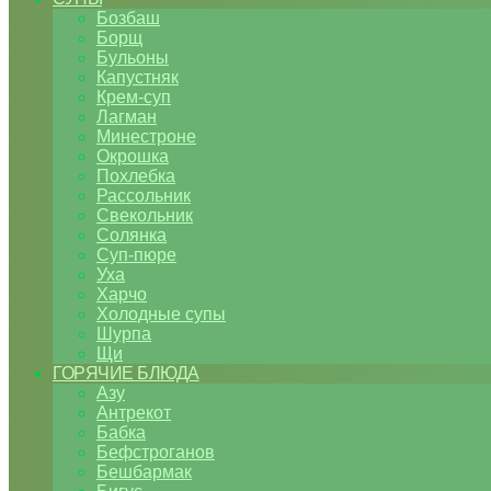
Бозбаш
Борщ
Бульоны
Капустняк
Крем-суп
Лагман
Минестроне
Окрошка
Похлебка
Рассольник
Свекольник
Солянка
Суп-пюре
Уха
Харчо
Холодные супы
Шурпа
Щи
ГОРЯЧИЕ БЛЮДА
Азу
Антрекот
Бабка
Бефстроганов
Бешбармак