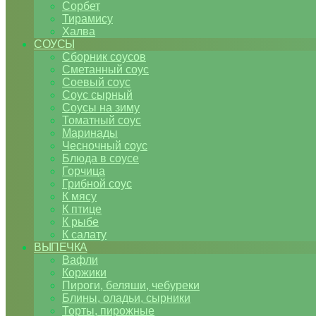
Сорбет
Тирамису
Халва
СОУСЫ
Сборник соусов
Сметанный соус
Соевый соус
Соус сырный
Соусы на зиму
Томатный соус
Маринады
Чесночный соус
Блюда в соусе
Горчица
Грибной соус
К мясу
К птице
К рыбе
К салату
ВЫПЕЧКА
Вафли
Коржики
Пироги, беляши, чебуреки
Блины, оладьи, сырники
Торты, пирожные