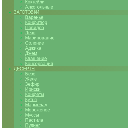
Коктейли
Алкогольные
ЗАГОТОВКИ
Варенье
Конфитюр
Повидло
Лечо
Маринование
Соление
Аджика
Джем
Квашение
Консервация
ДЕСЕРТЫ
Безе
Желе
Зефир
Ириски
Конфеты
Кутья
Мармелад
Мороженое
Муссы
Пастила
Пудинг