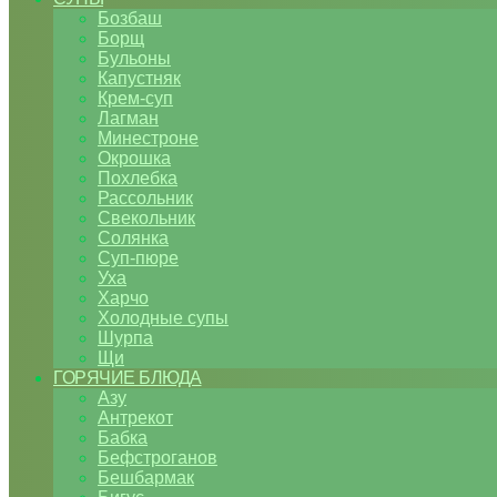
Бозбаш
Борщ
Бульоны
Капустняк
Крем-суп
Лагман
Минестроне
Окрошка
Похлебка
Рассольник
Свекольник
Солянка
Суп-пюре
Уха
Харчо
Холодные супы
Шурпа
Щи
ГОРЯЧИЕ БЛЮДА
Азу
Антрекот
Бабка
Бефстроганов
Бешбармак