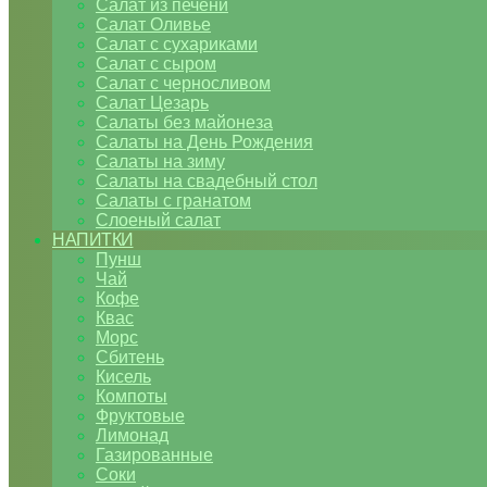
Салат из печени
Салат Оливье
Салат с сухариками
Салат с сыром
Салат с черносливом
Салат Цезарь
Салаты без майонеза
Салаты на День Рождения
Салаты на зиму
Салаты на свадебный стол
Салаты с гранатом
Слоеный салат
НАПИТКИ
Пунш
Чай
Кофе
Квас
Морс
Сбитень
Кисель
Компоты
Фруктовые
Лимонад
Газированные
Соки