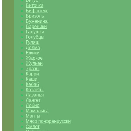
Бигус
Биточки
Бифштекс
Бризоль
Буженина
Вареники
Галушки
Голубцы
Гуляш
Долма
Ежики
Жаркое
Жульен
Зразы
Карри
Каши
Кебаб
Котлеты
Лазанья
Лангет
Лобио
Мамалыга
Манты
Мясо по-французски
Омлет