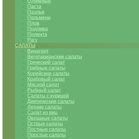
Отбивные
Паста
Паэлья
Пельмени
Плов
Подлива
Полента
Рагу
САЛАТЫ
Винегрет
Вегетарианские салаты
Греческий салат
Грибные салаты
Корейские салаты
Крабовый салат
Мясной салат
Рыбный салат
Салаты с курицей
Диетические салаты
Летние салаты
Салат из яиц
Овощные салаты
Острые салаты
Постные салаты
Простые салаты