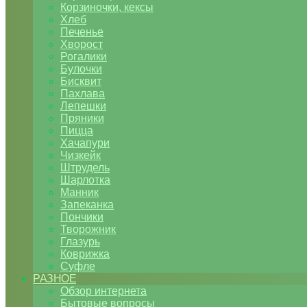
Корзиночки, кексы
Хлеб
Печенье
Хворост
Рогалики
Булочки
Бисквит
Пахлава
Лепешки
Пряники
Пицца
Хачапури
Чизкейк
Штрудель
Шарлотка
Манник
Запеканка
Пончики
Творожник
Глазурь
Коврижка
Суфле
РАЗНОЕ
Обзор интернета
Бытовые вопросы