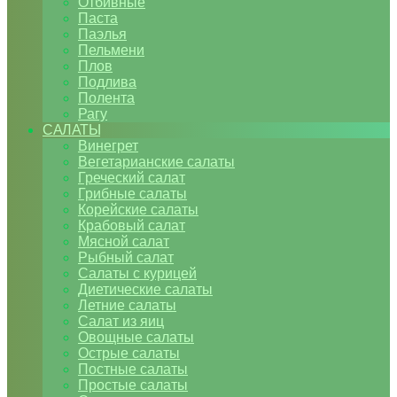
Отбивные
Паста
Паэлья
Пельмени
Плов
Подлива
Полента
Рагу
САЛАТЫ
Винегрет
Вегетарианские салаты
Греческий салат
Грибные салаты
Корейские салаты
Крабовый салат
Мясной салат
Рыбный салат
Салаты с курицей
Диетические салаты
Летние салаты
Салат из яиц
Овощные салаты
Острые салаты
Постные салаты
Простые салаты