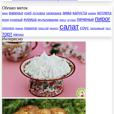
Облако меток
зима
котлета
варенье
капуста
гриб
духовка
запеканка
блин
кефир
пирог
печенье
курица
мультиварке
куриный
крем
мясо
огурец
салат
соус
помидор
пирожок
пицца
простой
рецепт
творожный
тест
торт
яблоко
Интересно