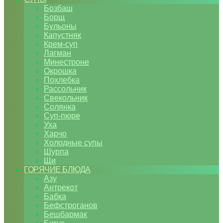
Бозбаш
Борщ
Бульоны
Капустняк
Крем-суп
Лагман
Минестроне
Окрошка
Похлебка
Рассольник
Свекольник
Солянка
Суп-пюре
Уха
Харчо
Холодные супы
Шурпа
Щи
ГОРЯЧИЕ БЛЮДА
Азу
Антрекот
Бабка
Бефстроганов
Бешбармак