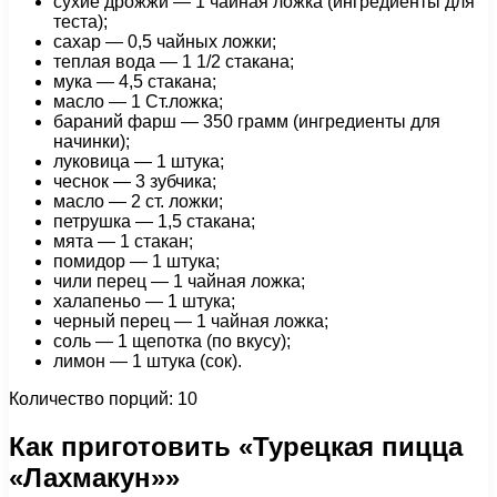
сухие дрожжи — 1 чайная ложка (ингредиенты для
теста);
сахар — 0,5 чайных ложки;
теплая вода — 1 1/2 стакана;
мука — 4,5 стакана;
масло — 1 Ст.ложка;
бараний фарш — 350 грамм (ингредиенты для
начинки);
луковица — 1 штука;
чеснок — 3 зубчика;
масло — 2 ст. ложки;
петрушка — 1,5 стакана;
мята — 1 стакан;
помидор — 1 штука;
чили перец — 1 чайная ложка;
халапеньо — 1 штука;
черный перец — 1 чайная ложка;
соль — 1 щепотка (по вкусу);
лимон — 1 штука (сок).
Количество порций: 10
Как приготовить «Турецкая пицца
«Лахмакун»»