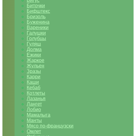
Бигус
Биточки
Бифштекс
Бризоль
Буженина
Вареники
Галушки
Голубцы
Гуляш
Долма
Ежики
Жаркое
Жульен
Зразы
Карри
Каши
Кебаб
Котлеты
Лазанья
Лангет
Лобио
Мамалыга
Манты
Мясо по-французски
Омлет