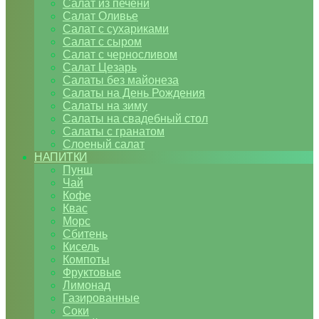
Салат из печени
Салат Оливье
Салат с сухариками
Салат с сыром
Салат с черносливом
Салат Цезарь
Салаты без майонеза
Салаты на День Рождения
Салаты на зиму
Салаты на свадебный стол
Салаты с гранатом
Слоеный салат
НАПИТКИ
Пунш
Чай
Кофе
Квас
Морс
Сбитень
Кисель
Компоты
Фруктовые
Лимонад
Газированные
Соки