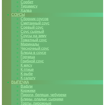
Сорбет
Тирамису
Халва
СОУСЫ
Сборник соусов
Сметанный соус
Соевый соус
Соус сырный
Соусы на зиму
Томатный соус
Маринады
Чесночный соус
Блюда в соусе
Горчица
Грибной соус
К мясу
К птице
К рыбе
К салату
ВЫПЕЧКА
Вафли
Коржики
Пироги, беляши, чебуреки
Блины, оладьи, сырники
Торты, пирожные