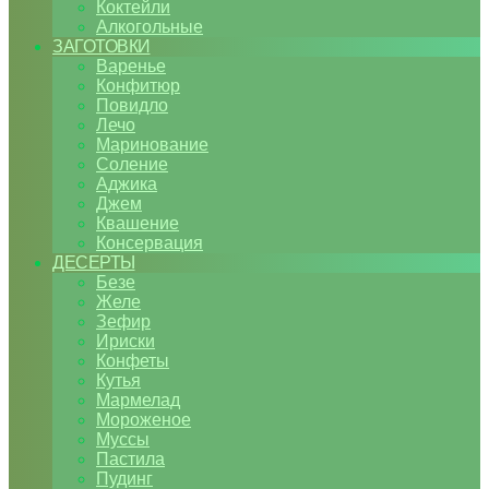
Коктейли
Алкогольные
ЗАГОТОВКИ
Варенье
Конфитюр
Повидло
Лечо
Маринование
Соление
Аджика
Джем
Квашение
Консервация
ДЕСЕРТЫ
Безе
Желе
Зефир
Ириски
Конфеты
Кутья
Мармелад
Мороженое
Муссы
Пастила
Пудинг