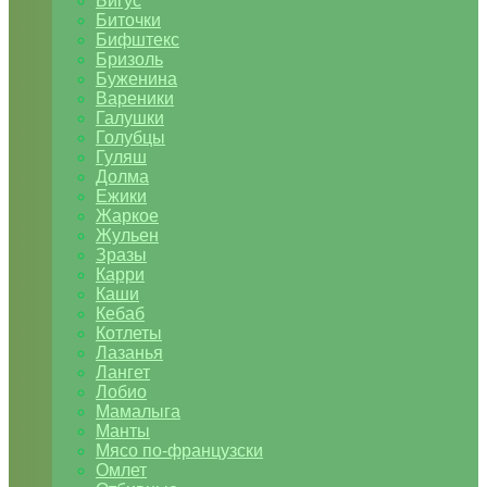
Бигус
Биточки
Бифштекс
Бризоль
Буженина
Вареники
Галушки
Голубцы
Гуляш
Долма
Ежики
Жаркое
Жульен
Зразы
Карри
Каши
Кебаб
Котлеты
Лазанья
Лангет
Лобио
Мамалыга
Манты
Мясо по-французски
Омлет