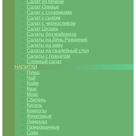
Салат из печени
Салат Оливье
Салат с сухариками
Салат с сыром
Салат с черносливом
Салат Цезарь
Салаты без майонеза
Салаты на День Рождения
Салаты на зиму
Салаты на свадебный стол
Салаты с гранатом
Слоеный салат
НАПИТКИ
Пунш
Чай
Кофе
Квас
Морс
Сбитень
Кисель
Компоты
Фруктовые
Лимонад
Газированные
Соки