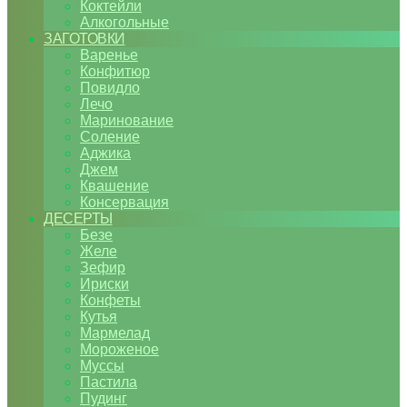
Коктейли
Алкогольные
ЗАГОТОВКИ
Варенье
Конфитюр
Повидло
Лечо
Маринование
Соление
Аджика
Джем
Квашение
Консервация
ДЕСЕРТЫ
Безе
Желе
Зефир
Ириски
Конфеты
Кутья
Мармелад
Мороженое
Муссы
Пастила
Пудинг