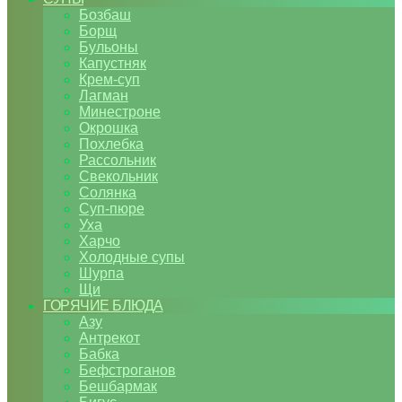
Бозбаш
Борщ
Бульоны
Капустняк
Крем-суп
Лагман
Минестроне
Окрошка
Похлебка
Рассольник
Свекольник
Солянка
Суп-пюре
Уха
Харчо
Холодные супы
Шурпа
Щи
ГОРЯЧИЕ БЛЮДА
Азу
Антрекот
Бабка
Бефстроганов
Бешбармак