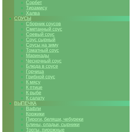
Сорбет
Тирамису
Халва
СОУСЫ
Сборник соусов
Сметанный соус
Соевый соус
Соус сырный
Соусы на зиму
Томатный соус
Маринады
Чесночный соус
Блюда в соусе
Горчица
Грибной соус
К мясу
К птице
К рыбе
К салату
ВЫПЕЧКА
Вафли
Коржики
Пироги, беляши, чебуреки
Блины, оладьи, сырники
Торты, пирожные