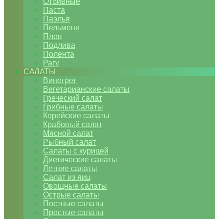
Отбивные
Паста
Паэлья
Пельмени
Плов
Подлива
Полента
Рагу
САЛАТЫ
Винегрет
Вегетарианские салаты
Греческий салат
Грибные салаты
Корейские салаты
Крабовый салат
Мясной салат
Рыбный салат
Салаты с курицей
Диетические салаты
Летние салаты
Салат из яиц
Овощные салаты
Острые салаты
Постные салаты
Простые салаты