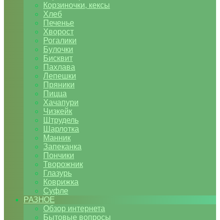
Корзиночки, кексы
Хлеб
Печенье
Хворост
Рогалики
Булочки
Бисквит
Пахлава
Лепешки
Пряники
Пицца
Хачапури
Чизкейк
Штрудель
Шарлотка
Манник
Запеканка
Пончики
Творожник
Глазурь
Коврижка
Суфле
РАЗНОЕ
Обзор интернета
Бытовые вопросы