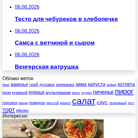
06.08.2026
Тесто для чебуреков в хлебопечке
06.08.2026
Самса с ветчиной и сыром
06.08.2026
Венгерская ватрушка
Облако меток
зима
котлета
варенье
капуста
гриб
духовка
запеканка
блин
кефир
пирог
печенье
курица
мультиварке
куриный
крем
мясо
огурец
салат
соус
помидор
пирожок
пицца
простой
рецепт
творожный
тест
торт
яблоко
Интересно