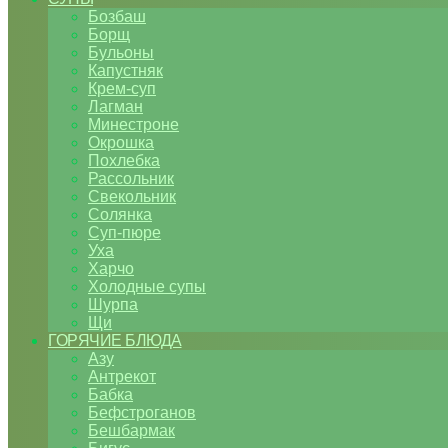
Бозбаш
Борщ
Бульоны
Капустняк
Крем-суп
Лагман
Минестроне
Окрошка
Похлебка
Рассольник
Свекольник
Солянка
Суп-пюре
Уха
Харчо
Холодные супы
Шурпа
Щи
ГОРЯЧИЕ БЛЮДА
Азу
Антрекот
Бабка
Бефстроганов
Бешбармак