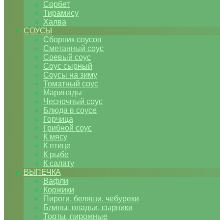
Сорбет
Тирамису
Халва
СОУСЫ
Сборник соусов
Сметанный соус
Соевый соус
Соус сырный
Соусы на зиму
Томатный соус
Маринады
Чесночный соус
Блюда в соусе
Горчица
Грибной соус
К мясу
К птице
К рыбе
К салату
ВЫПЕЧКА
Вафли
Коржики
Пироги, беляши, чебуреки
Блины, оладьи, сырники
Торты, пирожные