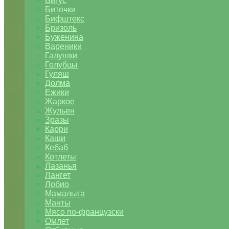
Бигус
Биточки
Бифштекс
Бризоль
Буженина
Вареники
Галушки
Голубцы
Гуляш
Долма
Ежики
Жаркое
Жульен
Зразы
Карри
Каши
Кебаб
Котлеты
Лазанья
Лангет
Лобио
Мамалыга
Манты
Мясо по-французски
Омлет