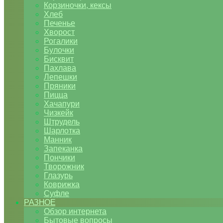
Корзиночки, кексы
Хлеб
Печенье
Хворост
Рогалики
Булочки
Бисквит
Пахлава
Лепешки
Пряники
Пицца
Хачапури
Чизкейк
Штрудель
Шарлотка
Манник
Запеканка
Пончики
Творожник
Глазурь
Коврижка
Суфле
РАЗНОЕ
Обзор интернета
Бытовые вопросы