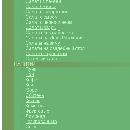
Салат из печени
Салат Оливье
Салат с сухариками
Салат с сыром
Салат с черносливом
Салат Цезарь
Салаты без майонеза
Салаты на День Рождения
Салаты на зиму
Салаты на свадебный стол
Салаты с гранатом
Слоеный салат
НАПИТКИ
Пунш
Чай
Кофе
Квас
Морс
Сбитень
Кисель
Компоты
Фруктовые
Лимонад
Газированные
Соки