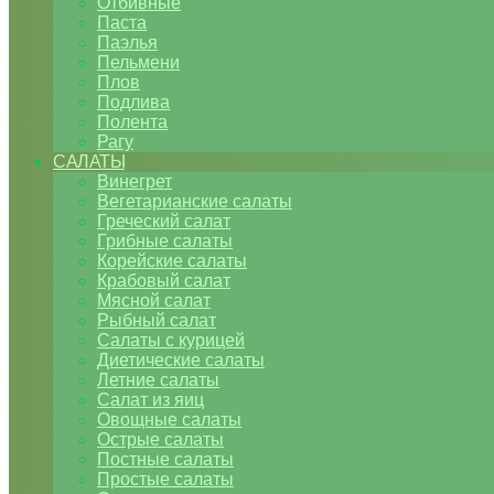
Отбивные
Паста
Паэлья
Пельмени
Плов
Подлива
Полента
Рагу
САЛАТЫ
Винегрет
Вегетарианские салаты
Греческий салат
Грибные салаты
Корейские салаты
Крабовый салат
Мясной салат
Рыбный салат
Салаты с курицей
Диетические салаты
Летние салаты
Салат из яиц
Овощные салаты
Острые салаты
Постные салаты
Простые салаты