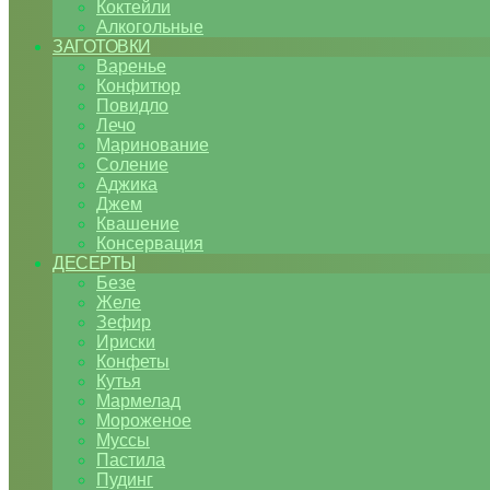
Коктейли
Алкогольные
ЗАГОТОВКИ
Варенье
Конфитюр
Повидло
Лечо
Маринование
Соление
Аджика
Джем
Квашение
Консервация
ДЕСЕРТЫ
Безе
Желе
Зефир
Ириски
Конфеты
Кутья
Мармелад
Мороженое
Муссы
Пастила
Пудинг