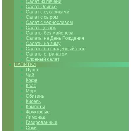
Салат из печени
Салат Оливье
Салат с сухариками
Салат с сыром
Салат с черносливом
Салат Цезарь
Салаты без майонеза
Салаты на День Рождения
Салаты на зиму
Салаты на свадебный стол
Салаты с гранатом
Слоеный салат
НАПИТКИ
Пунш
Чай
Кофе
Квас
Морс
Сбитень
Кисель
Компоты
Фруктовые
Лимонад
Газированные
Соки