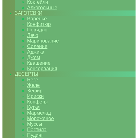
Коктейли
Алкогольные
ЗАГОТОВКИ
Варенье
Конфитюр
Повидло
Лечо
Маринование
Соление
Аджика
Джем
Квашение
Консервация
ДЕСЕРТЫ
Безе
Желе
Зефир
Ириски
Конфеты
Кутья
Мармелад
Мороженое
Муссы
Пастила
Пудинг