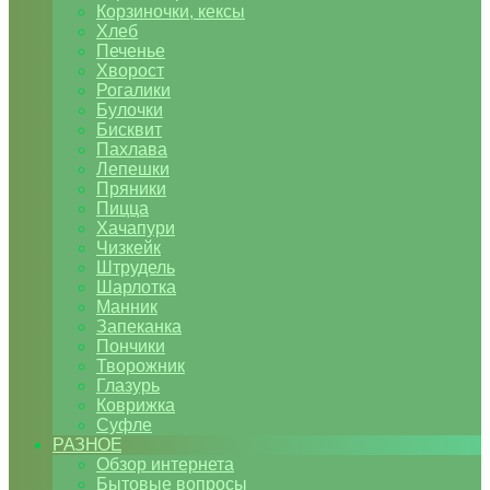
Корзиночки, кексы
Хлеб
Печенье
Хворост
Рогалики
Булочки
Бисквит
Пахлава
Лепешки
Пряники
Пицца
Хачапури
Чизкейк
Штрудель
Шарлотка
Манник
Запеканка
Пончики
Творожник
Глазурь
Коврижка
Суфле
РАЗНОЕ
Обзор интернета
Бытовые вопросы