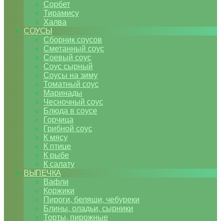
Сорбет
Тирамису
Халва
СОУСЫ
Сборник соусов
Сметанный соус
Соевый соус
Соус сырный
Соусы на зиму
Томатный соус
Маринады
Чесночный соус
Блюда в соусе
Горчица
Грибной соус
К мясу
К птице
К рыбе
К салату
ВЫПЕЧКА
Вафли
Коржики
Пироги, беляши, чебуреки
Блины, оладьи, сырники
Торты, пирожные