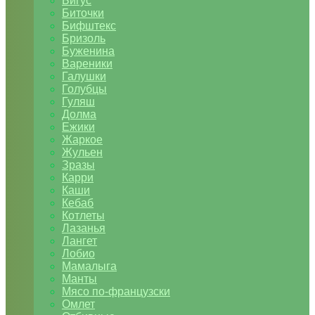
Бигус
Биточки
Бифштекс
Бризоль
Буженина
Вареники
Галушки
Голубцы
Гуляш
Долма
Ежики
Жаркое
Жульен
Зразы
Карри
Каши
Кебаб
Котлеты
Лазанья
Лангет
Лобио
Мамалыга
Манты
Мясо по-французски
Омлет