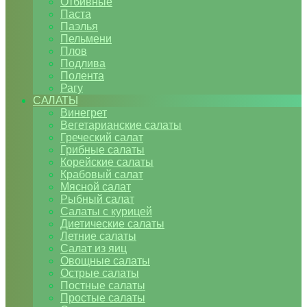
Отбивные
Паста
Паэлья
Пельмени
Плов
Подлива
Полента
Рагу
САЛАТЫ
Винегрет
Вегетарианские салаты
Греческий салат
Грибные салаты
Корейские салаты
Крабовый салат
Мясной салат
Рыбный салат
Салаты с курицей
Диетические салаты
Летние салаты
Салат из яиц
Овощные салаты
Острые салаты
Постные салаты
Простые салаты