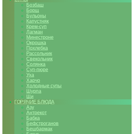
Бозбаш
Борщ
Бульоны
Капустняк
Крем-суп
Лагман
Минестроне
Окрошка
Похлебка
Рассольник
Свекольник
Солянка
Суп-пюре
Уха
Харчо
Холодные супы
Шурпа
Щи
ГОРЯЧИЕ БЛЮДА
Азу
Антрекот
Бабка
Бефстроганов
Бешбармак