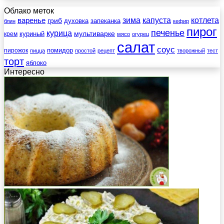
Облако меток
зима
котлета
варенье
капуста
гриб
духовка
запеканка
блин
кефир
пирог
печенье
курица
мультиварке
куриный
крем
мясо
огурец
салат
соус
помидор
пирожок
пицца
простой
рецепт
творожный
тест
торт
яблоко
Интересно