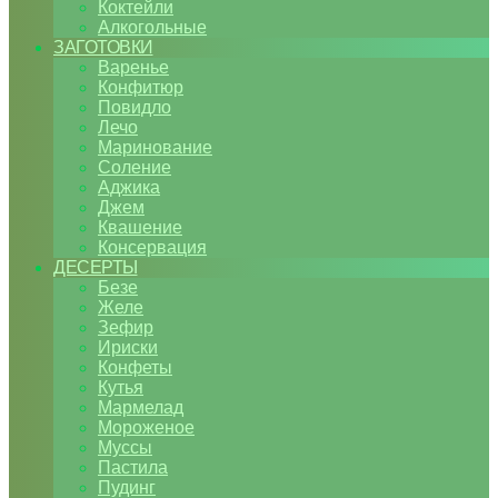
Коктейли
Алкогольные
ЗАГОТОВКИ
Варенье
Конфитюр
Повидло
Лечо
Маринование
Соление
Аджика
Джем
Квашение
Консервация
ДЕСЕРТЫ
Безе
Желе
Зефир
Ириски
Конфеты
Кутья
Мармелад
Мороженое
Муссы
Пастила
Пудинг