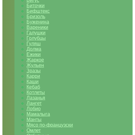
Бигус
Биточки
Бифштекс
Бризоль
Буженина
Вареники
Галушки
Голубцы
Гуляш
Долма
Ежики
Жаркое
Жульен
Зразы
Карри
Каши
Кебаб
Котлеты
Лазанья
Лангет
Лобио
Мамалыга
Манты
Мясо по-французски
Омлет