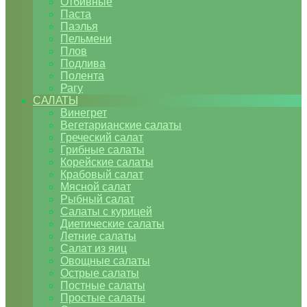
Отбивные
Паста
Паэлья
Пельмени
Плов
Подлива
Полента
Рагу
САЛАТЫ
Винегрет
Вегетарианские салаты
Греческий салат
Грибные салаты
Корейские салаты
Крабовый салат
Мясной салат
Рыбный салат
Салаты с курицей
Диетические салаты
Летние салаты
Салат из яиц
Овощные салаты
Острые салаты
Постные салаты
Простые салаты