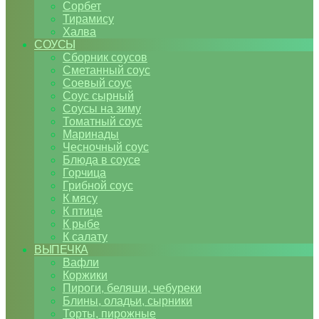
Сорбет
Тирамису
Халва
СОУСЫ
Сборник соусов
Сметанный соус
Соевый соус
Соус сырный
Соусы на зиму
Томатный соус
Маринады
Чесночный соус
Блюда в соусе
Горчица
Грибной соус
К мясу
К птице
К рыбе
К салату
ВЫПЕЧКА
Вафли
Коржики
Пироги, беляши, чебуреки
Блины, оладьи, сырники
Торты, пирожные