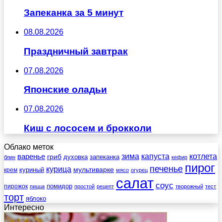
Запеканка за 5 минут
08.08.2026
Праздничный завтрак
07.08.2026
Японские оладьи
07.08.2026
Киш с лососем и брокколи
Облако меток
зима
котлета
варенье
капуста
гриб
духовка
запеканка
блин
кефир
пирог
печенье
курица
мультиварке
куриный
крем
мясо
огурец
салат
соус
помидор
пирожок
пицца
простой
рецепт
творожный
тест
торт
яблоко
Интересно