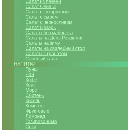
Салат из печени
Салат Оливье
Салат с сухариками
Салат с сыром
Салат с черносливом
Салат Цезарь
Салаты без майонеза
Салаты на День Рождения
Салаты на зиму
Салаты на свадебный стол
Салаты с гранатом
Слоеный салат
НАПИТКИ
Пунш
Чай
Кофе
Квас
Морс
Сбитень
Кисель
Компоты
Фруктовые
Лимонад
Газированные
Соки