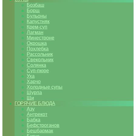
Бозбаш
Борщ
Бульоны
Капустняк
Крем-суп
Лагман
Минестроне
Окрошка
Похлебка
Рассольник
Свекольник
Солянка
Суп-пюре
Уха
Харчо
Холодные супы
Шурпа
Щи
ГОРЯЧИЕ БЛЮДА
Азу
Антрекот
Бабка
Бефстроганов
Бешбармак