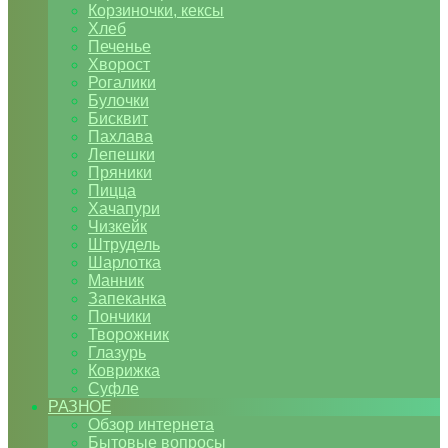
Корзиночки, кексы
Хлеб
Печенье
Хворост
Рогалики
Булочки
Бисквит
Пахлава
Лепешки
Пряники
Пицца
Хачапури
Чизкейк
Штрудель
Шарлотка
Манник
Запеканка
Пончики
Творожник
Глазурь
Коврижка
Суфле
РАЗНОЕ
Обзор интернета
Бытовые вопросы