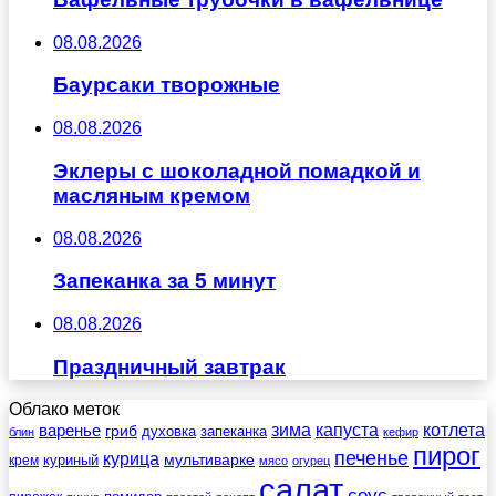
08.08.2026
Баурсаки творожные
08.08.2026
Эклеры с шоколадной помадкой и
масляным кремом
08.08.2026
Запеканка за 5 минут
08.08.2026
Праздничный завтрак
Облако меток
зима
котлета
варенье
капуста
гриб
духовка
запеканка
блин
кефир
пирог
печенье
курица
мультиварке
куриный
крем
мясо
огурец
салат
соус