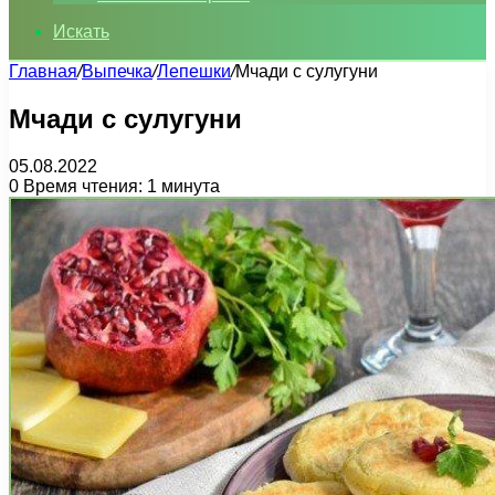
Искать
Главная
/
Выпечка
/
Лепешки
/
Мчади с сулугуни
Мчади с сулугуни
05.08.2022
0
Время чтения: 1 минута