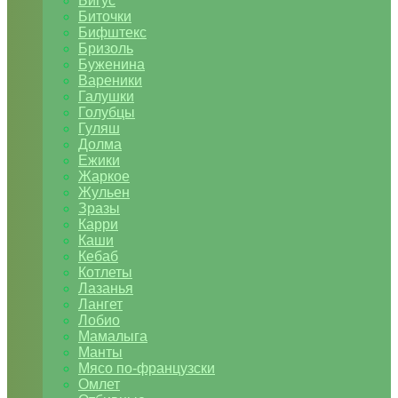
Бигус
Биточки
Бифштекс
Бризоль
Буженина
Вареники
Галушки
Голубцы
Гуляш
Долма
Ежики
Жаркое
Жульен
Зразы
Карри
Каши
Кебаб
Котлеты
Лазанья
Лангет
Лобио
Мамалыга
Манты
Мясо по-французски
Омлет