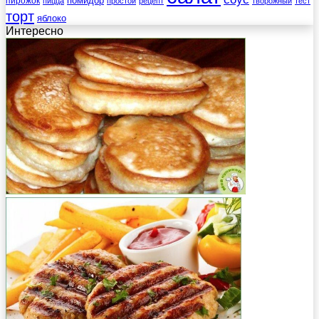
помидор
пирожок
пицца
простой
рецепт
творожный
тест
торт
яблоко
Интересно