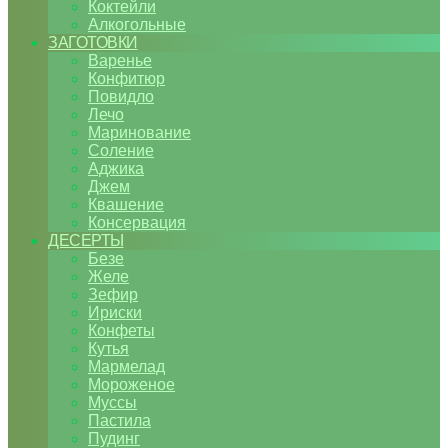
Коктейли
Алкогольные
ЗАГОТОВКИ
Варенье
Конфитюр
Повидло
Лечо
Маринование
Соление
Аджика
Джем
Квашение
Консервация
ДЕСЕРТЫ
Безе
Желе
Зефир
Ириски
Конфеты
Кутья
Мармелад
Мороженое
Муссы
Пастила
Пудинг