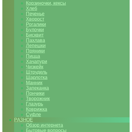
Корзиночки, кексы
Хлеб
Печенье
Хворост
Рогалики
Булочки
Бисквит
Пахлава
Лепешки
Пряники
Пицца
Хачапури
Чизкейк
Штрудель
Шарлотка
Манник
Запеканка
Пончики
Творожник
Глазурь
Коврижка
Суфле
РАЗНОЕ
Обзор интернета
Бытовые вопросы