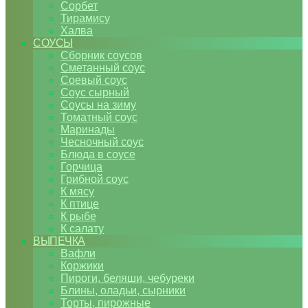
Сорбет
Тирамису
Халва
СОУСЫ
Сборник соусов
Сметанный соус
Соевый соус
Соус сырный
Соусы на зиму
Томатный соус
Маринады
Чесночный соус
Блюда в соусе
Горчица
Грибной соус
К мясу
К птице
К рыбе
К салату
ВЫПЕЧКА
Вафли
Коржики
Пироги, беляши, чебуреки
Блины, оладьи, сырники
Торты, пирожные