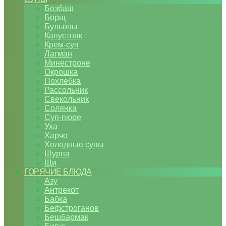
Бозбаш
Борщ
Бульоны
Капустняк
Крем-суп
Лагман
Минестроне
Окрошка
Похлебка
Рассольник
Свекольник
Солянка
Суп-пюре
Уха
Харчо
Холодные супы
Шурпа
Щи
ГОРЯЧИЕ БЛЮДА
Азу
Антрекот
Бабка
Бефстроганов
Бешбармак