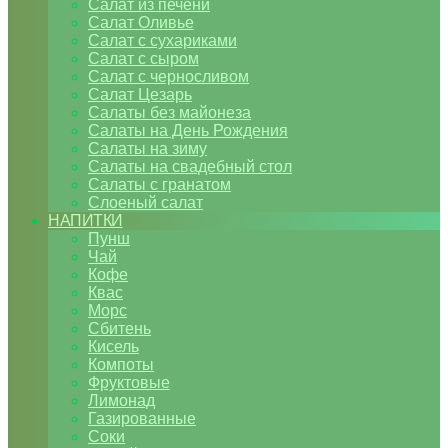
Салат из печени
Салат Оливье
Салат с сухариками
Салат с сыром
Салат с черносливом
Салат Цезарь
Салаты без майонеза
Салаты на День Рождения
Салаты на зиму
Салаты на свадебный стол
Салаты с гранатом
Слоеный салат
НАПИТКИ
Пунш
Чай
Кофе
Квас
Морс
Сбитень
Кисель
Компоты
Фруктовые
Лимонад
Газированные
Соки