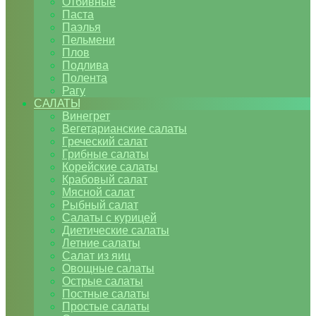
Отбивные
Паста
Паэлья
Пельмени
Плов
Подлива
Полента
Рагу
САЛАТЫ
Винегрет
Вегетарианские салаты
Греческий салат
Грибные салаты
Корейские салаты
Крабовый салат
Мясной салат
Рыбный салат
Салаты с курицей
Диетические салаты
Летние салаты
Салат из яиц
Овощные салаты
Острые салаты
Постные салаты
Простые салаты