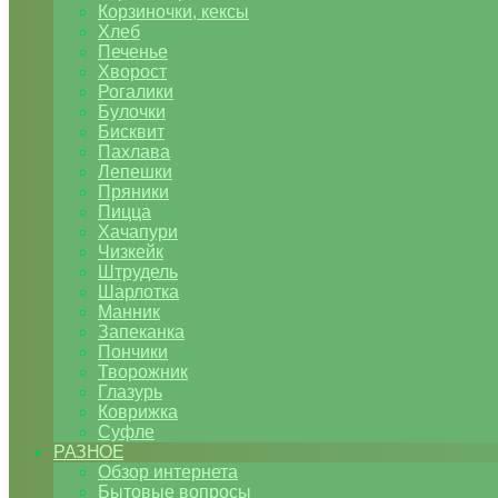
Корзиночки, кексы
Хлеб
Печенье
Хворост
Рогалики
Булочки
Бисквит
Пахлава
Лепешки
Пряники
Пицца
Хачапури
Чизкейк
Штрудель
Шарлотка
Манник
Запеканка
Пончики
Творожник
Глазурь
Коврижка
Суфле
РАЗНОЕ
Обзор интернета
Бытовые вопросы