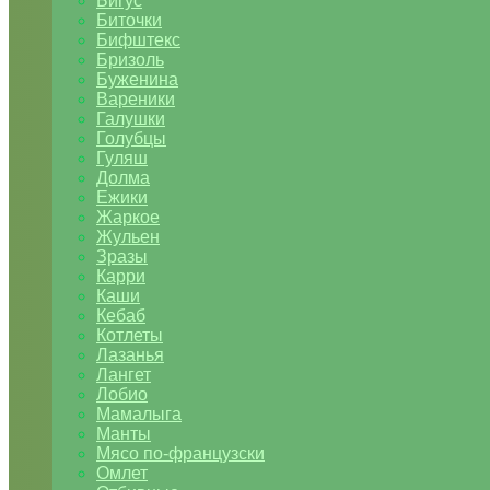
Бигус
Биточки
Бифштекс
Бризоль
Буженина
Вареники
Галушки
Голубцы
Гуляш
Долма
Ежики
Жаркое
Жульен
Зразы
Карри
Каши
Кебаб
Котлеты
Лазанья
Лангет
Лобио
Мамалыга
Манты
Мясо по-французски
Омлет