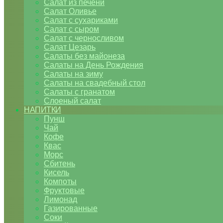
Салат из печени
Салат Оливье
Салат с сухариками
Салат с сыром
Салат с черносливом
Салат Цезарь
Салаты без майонеза
Салаты на День Рождения
Салаты на зиму
Салаты на свадебный стол
Салаты с гранатом
Слоеный салат
НАПИТКИ
Пунш
Чай
Кофе
Квас
Морс
Сбитень
Кисель
Компоты
Фруктовые
Лимонад
Газированные
Соки