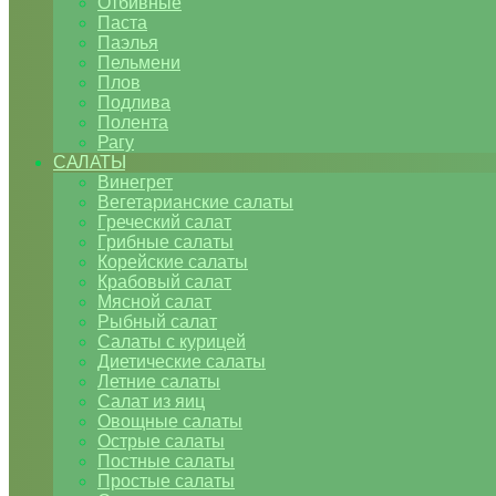
Отбивные
Паста
Паэлья
Пельмени
Плов
Подлива
Полента
Рагу
САЛАТЫ
Винегрет
Вегетарианские салаты
Греческий салат
Грибные салаты
Корейские салаты
Крабовый салат
Мясной салат
Рыбный салат
Салаты с курицей
Диетические салаты
Летние салаты
Салат из яиц
Овощные салаты
Острые салаты
Постные салаты
Простые салаты