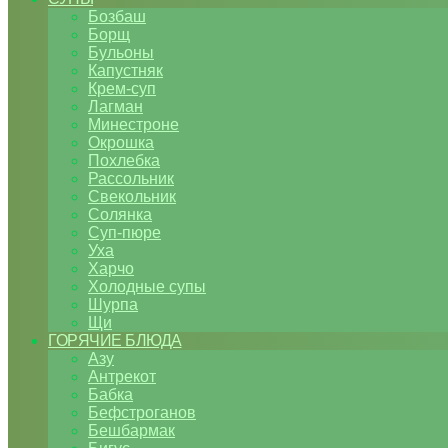
Бозбаш
Борщ
Бульоны
Капустняк
Крем-суп
Лагман
Минестроне
Окрошка
Похлебка
Рассольник
Свекольник
Солянка
Суп-пюре
Уха
Харчо
Холодные супы
Шурпа
Щи
ГОРЯЧИЕ БЛЮДА
Азу
Антрекот
Бабка
Бефстроганов
Бешбармак