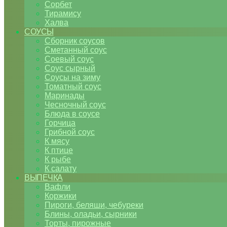
Сорбет
Тирамису
Халва
СОУСЫ
Сборник соусов
Сметанный соус
Соевый соус
Соус сырный
Соусы на зиму
Томатный соус
Маринады
Чесночный соус
Блюда в соусе
Горчица
Грибной соус
К мясу
К птице
К рыбе
К салату
ВЫПЕЧКА
Вафли
Коржики
Пироги, беляши, чебуреки
Блины, оладьи, сырники
Торты, пирожные