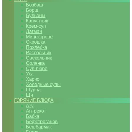
Бозбаш
Борщ
Бульоны
Капустняк
Крем-суп
Лагман
Минестроне
Окрошка
Похлебка
Рассольник
Свекольник
Солянка
Суп-пюре
Уха
Харчо
Холодные супы
Шурпа
Щи
ГОРЯЧИЕ БЛЮДА
Азу
Антрекот
Бабка
Бефстроганов
Бешбармак