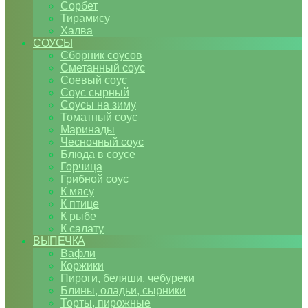
Сорбет
Тирамису
Халва
СОУСЫ
Сборник соусов
Сметанный соус
Соевый соус
Соус сырный
Соусы на зиму
Томатный соус
Маринады
Чесночный соус
Блюда в соусе
Горчица
Грибной соус
К мясу
К птице
К рыбе
К салату
ВЫПЕЧКА
Вафли
Коржики
Пироги, беляши, чебуреки
Блины, оладьи, сырники
Торты, пирожные