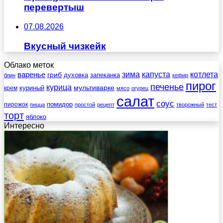
перевертыш
07.08.2026
Вкусный чизкейк
Облако меток
зима
котлета
варенье
капуста
гриб
духовка
запеканка
блин
кефир
пирог
печенье
курица
мультиварке
куриный
крем
мясо
огурец
салат
соус
помидор
пирожок
пицца
простой
рецепт
творожный
тест
торт
яблоко
Интересно