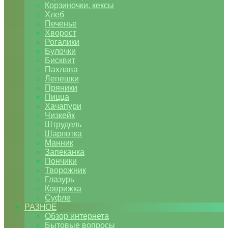
Корзиночки, кексы
Хлеб
Печенье
Хворост
Рогалики
Булочки
Бисквит
Пахлава
Лепешки
Пряники
Пицца
Хачапури
Чизкейк
Штрудель
Шарлотка
Манник
Запеканка
Пончики
Творожник
Глазурь
Коврижка
Суфле
РАЗНОЕ
Обзор интернета
Бытовые вопросы