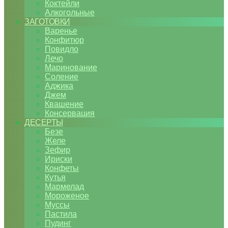
Коктейли
Алкогольные
ЗАГОТОВКИ
Варенье
Конфитюр
Повидло
Лечо
Маринование
Соление
Аджика
Джем
Квашение
Консервация
ДЕСЕРТЫ
Безе
Желе
Зефир
Ириски
Конфеты
Кутья
Мармелад
Мороженое
Муссы
Пастила
Пудинг