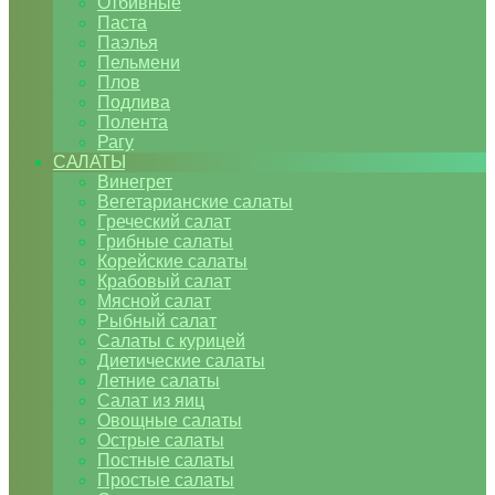
Отбивные
Паста
Паэлья
Пельмени
Плов
Подлива
Полента
Рагу
САЛАТЫ
Винегрет
Вегетарианские салаты
Греческий салат
Грибные салаты
Корейские салаты
Крабовый салат
Мясной салат
Рыбный салат
Салаты с курицей
Диетические салаты
Летние салаты
Салат из яиц
Овощные салаты
Острые салаты
Постные салаты
Простые салаты