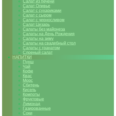
Салат из печени
Салат Оливье
Салат с сухариками
Салат с сыром
Салат с черносливом
Салат Цезарь
Салаты без майонеза
Салаты на День Рождения
Салаты на зиму
Салаты на свадебный стол
Салаты с гранатом
Слоеный салат
НАПИТКИ
Пунш
Чай
Кофе
Квас
Морс
Сбитень
Кисель
Компоты
Фруктовые
Лимонад
Газированные
Соки