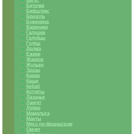
Бигус
Биточки
Бифштекс
Бризоль
Буженина
Вареники
Галушки
Голубцы
Гуляш
Долма
Ежики
Жаркое
Жульен
Зразы
Карри
Каши
Кебаб
Котлеты
Лазанья
Лангет
Лобио
Мамалыга
Манты
Мясо по-французски
Омлет