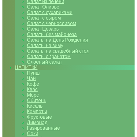
Салат из печени
Салат Оливье
Салат с сухариками
Салат с сыром
Салат с черносливом
Салат Цезарь
Салаты без майонеза
Салаты на День Рождения
Салаты на зиму
Салаты на свадебный стол
Салаты с гранатом
Слоеный салат
НАПИТКИ
Пунш
Чай
Кофе
Квас
Морс
Сбитень
Кисель
Компоты
Фруктовые
Лимонад
Газированные
Соки