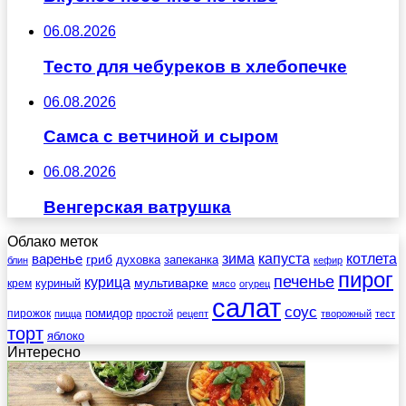
06.08.2026
Тесто для чебуреков в хлебопечке
06.08.2026
Самса с ветчиной и сыром
06.08.2026
Венгерская ватрушка
Облако меток
зима
котлета
варенье
капуста
гриб
духовка
запеканка
блин
кефир
пирог
печенье
курица
мультиварке
куриный
крем
мясо
огурец
салат
соус
помидор
пирожок
пицца
простой
рецепт
творожный
тест
торт
яблоко
Интересно