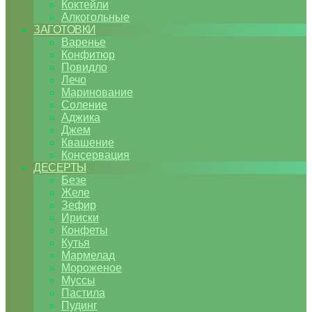
Коктейли
Алкогольные
ЗАГОТОВКИ
Варенье
Конфитюр
Повидло
Лечо
Маринование
Соление
Аджика
Джем
Квашение
Консервация
ДЕСЕРТЫ
Безе
Желе
Зефир
Ириски
Конфеты
Кутья
Мармелад
Мороженое
Муссы
Пастила
Пудинг