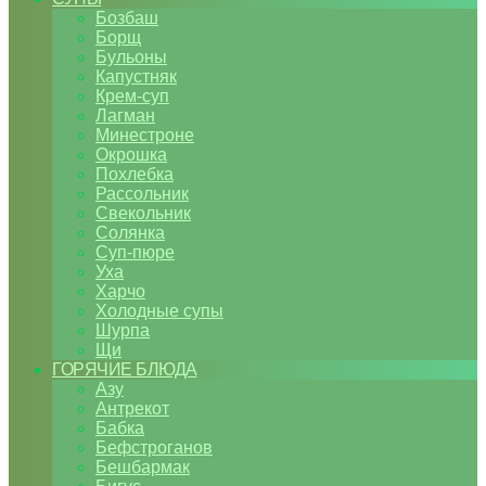
Бозбаш
Борщ
Бульоны
Капустняк
Крем-суп
Лагман
Минестроне
Окрошка
Похлебка
Рассольник
Свекольник
Солянка
Суп-пюре
Уха
Харчо
Холодные супы
Шурпа
Щи
ГОРЯЧИЕ БЛЮДА
Азу
Антрекот
Бабка
Бефстроганов
Бешбармак