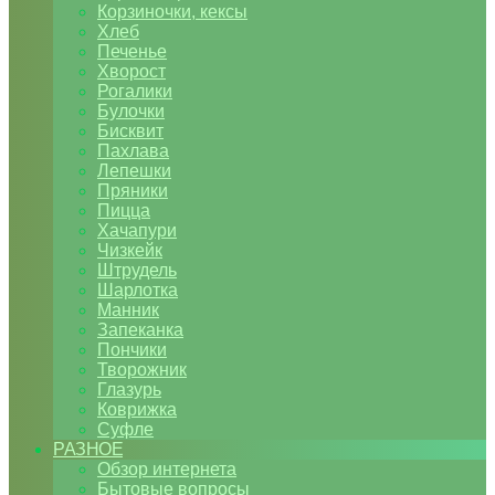
Корзиночки, кексы
Хлеб
Печенье
Хворост
Рогалики
Булочки
Бисквит
Пахлава
Лепешки
Пряники
Пицца
Хачапури
Чизкейк
Штрудель
Шарлотка
Манник
Запеканка
Пончики
Творожник
Глазурь
Коврижка
Суфле
РАЗНОЕ
Обзор интернета
Бытовые вопросы