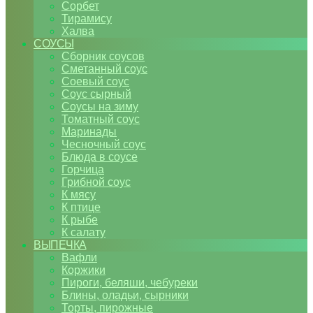
Сорбет
Тирамису
Халва
СОУСЫ
Сборник соусов
Сметанный соус
Соевый соус
Соус сырный
Соусы на зиму
Томатный соус
Маринады
Чесночный соус
Блюда в соусе
Горчица
Грибной соус
К мясу
К птице
К рыбе
К салату
ВЫПЕЧКА
Вафли
Коржики
Пироги, беляши, чебуреки
Блины, оладьи, сырники
Торты, пирожные