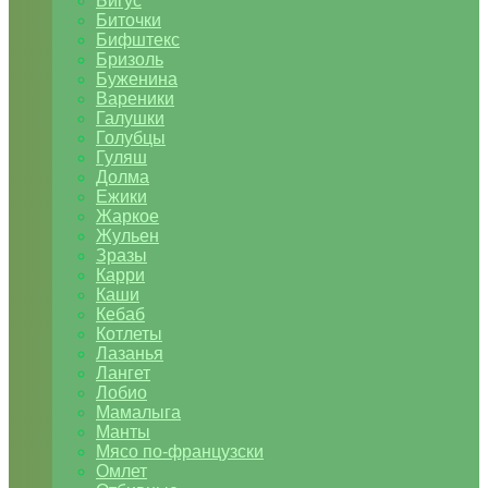
Бигус
Биточки
Бифштекс
Бризоль
Буженина
Вареники
Галушки
Голубцы
Гуляш
Долма
Ежики
Жаркое
Жульен
Зразы
Карри
Каши
Кебаб
Котлеты
Лазанья
Лангет
Лобио
Мамалыга
Манты
Мясо по-французски
Омлет