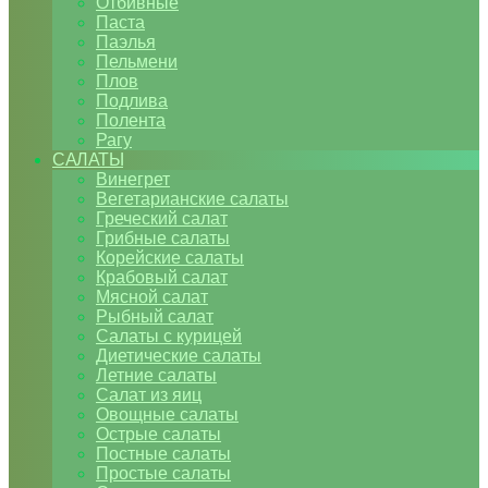
Отбивные
Паста
Паэлья
Пельмени
Плов
Подлива
Полента
Рагу
САЛАТЫ
Винегрет
Вегетарианские салаты
Греческий салат
Грибные салаты
Корейские салаты
Крабовый салат
Мясной салат
Рыбный салат
Салаты с курицей
Диетические салаты
Летние салаты
Салат из яиц
Овощные салаты
Острые салаты
Постные салаты
Простые салаты