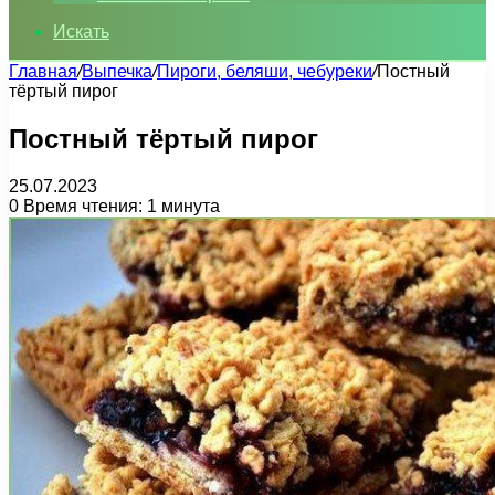
Искать
Главная
/
Выпечка
/
Пироги, беляши, чебуреки
/
Постный
тёртый пирог
Постный тёртый пирог
25.07.2023
0
Время чтения: 1 минута