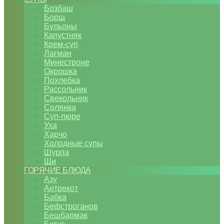
Бозбаш
Борщ
Бульоны
Капустняк
Крем-суп
Лагман
Минестроне
Окрошка
Похлебка
Рассольник
Свекольник
Солянка
Суп-пюре
Уха
Харчо
Холодные супы
Шурпа
Щи
ГОРЯЧИЕ БЛЮДА
Азу
Антрекот
Бабка
Бефстроганов
Бешбармак