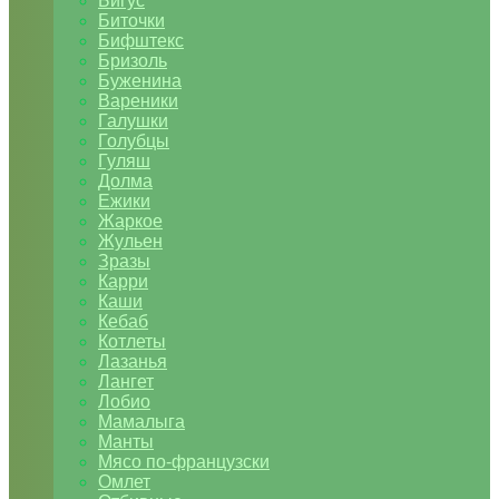
Бигус
Биточки
Бифштекс
Бризоль
Буженина
Вареники
Галушки
Голубцы
Гуляш
Долма
Ежики
Жаркое
Жульен
Зразы
Карри
Каши
Кебаб
Котлеты
Лазанья
Лангет
Лобио
Мамалыга
Манты
Мясо по-французски
Омлет