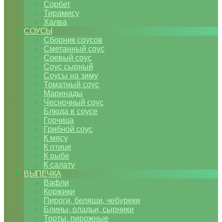
Сорбет
Тирамису
Халва
СОУСЫ
Сборник соусов
Сметанный соус
Соевый соус
Соус сырный
Соусы на зиму
Томатный соус
Маринады
Чесночный соус
Блюда в соусе
Горчица
Грибной соус
К мясу
К птице
К рыбе
К салату
ВЫПЕЧКА
Вафли
Коржики
Пироги, беляши, чебуреки
Блины, оладьи, сырники
Торты, пирожные