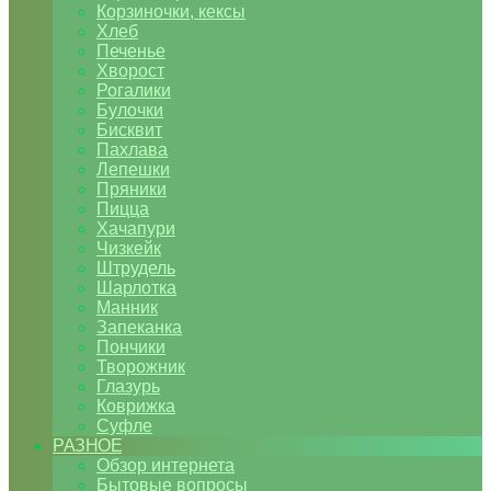
Корзиночки, кексы
Хлеб
Печенье
Хворост
Рогалики
Булочки
Бисквит
Пахлава
Лепешки
Пряники
Пицца
Хачапури
Чизкейк
Штрудель
Шарлотка
Манник
Запеканка
Пончики
Творожник
Глазурь
Коврижка
Суфле
РАЗНОЕ
Обзор интернета
Бытовые вопросы