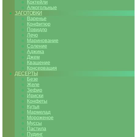
Коктейли
Алкогольные
ЗАГОТОВКИ
Варенье
Конфитюр
Повидло
Лечо
Маринование
Соление
Аджика
Джем
Квашение
Консервация
ДЕСЕРТЫ
Безе
Желе
Зефир
Ириски
Конфеты
Кутья
Мармелад
Мороженое
Муссы
Пастила
Пудинг