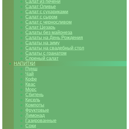
Салат из печени
Салат Оливье
Салат с сухариками
Салат с сыром
Салат с черносливом
Салат Цезарь
Салаты без майонеза
Салаты на День Рождения
Салаты на зиму
Салаты на свадебный стол
Салаты с гранатом
Слоеный салат
НАПИТКИ
Пунш
Чай
Кофе
Квас
Морс
Сбитень
Кисель
Компоты
Фруктовые
Лимонад
Газированные
Соки