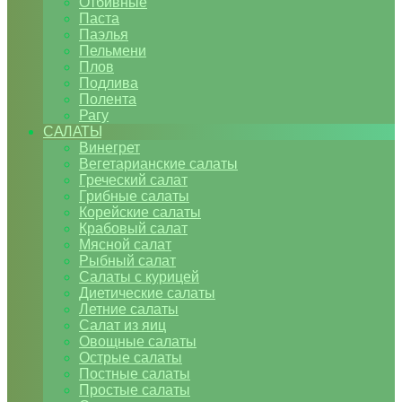
Отбивные
Паста
Паэлья
Пельмени
Плов
Подлива
Полента
Рагу
САЛАТЫ
Винегрет
Вегетарианские салаты
Греческий салат
Грибные салаты
Корейские салаты
Крабовый салат
Мясной салат
Рыбный салат
Салаты с курицей
Диетические салаты
Летние салаты
Салат из яиц
Овощные салаты
Острые салаты
Постные салаты
Простые салаты