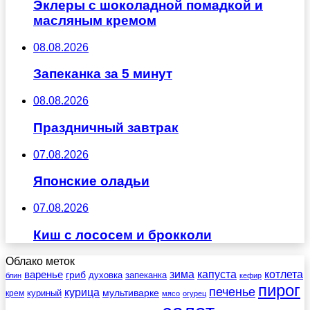
Эклеры с шоколадной помадкой и
масляным кремом
08.08.2026
Запеканка за 5 минут
08.08.2026
Праздничный завтрак
07.08.2026
Японские оладьи
07.08.2026
Киш с лососем и брокколи
Облако меток
зима
котлета
варенье
капуста
гриб
духовка
запеканка
блин
кефир
пирог
печенье
курица
мультиварке
куриный
крем
мясо
огурец