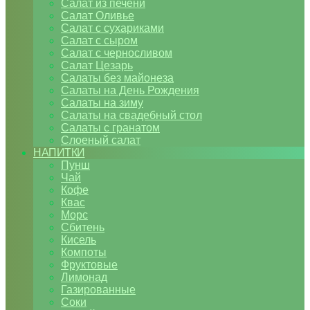
Салат из печени
Салат Оливье
Салат с сухариками
Салат с сыром
Салат с черносливом
Салат Цезарь
Салаты без майонеза
Салаты на День Рождения
Салаты на зиму
Салаты на свадебный стол
Салаты с гранатом
Слоеный салат
НАПИТКИ
Пунш
Чай
Кофе
Квас
Морс
Сбитень
Кисель
Компоты
Фруктовые
Лимонад
Газированные
Соки