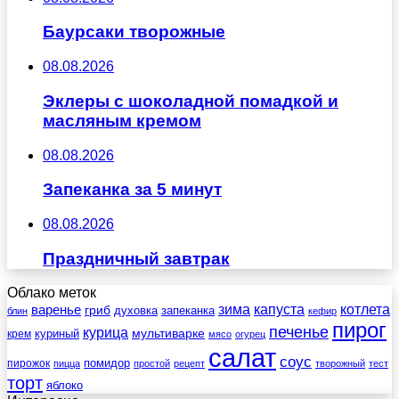
Баурсаки творожные
08.08.2026
Эклеры с шоколадной помадкой и
масляным кремом
08.08.2026
Запеканка за 5 минут
08.08.2026
Праздничный завтрак
Облако меток
зима
котлета
варенье
капуста
гриб
духовка
запеканка
блин
кефир
пирог
печенье
курица
мультиварке
куриный
крем
мясо
огурец
салат
соус
помидор
пирожок
пицца
простой
рецепт
творожный
тест
торт
яблоко