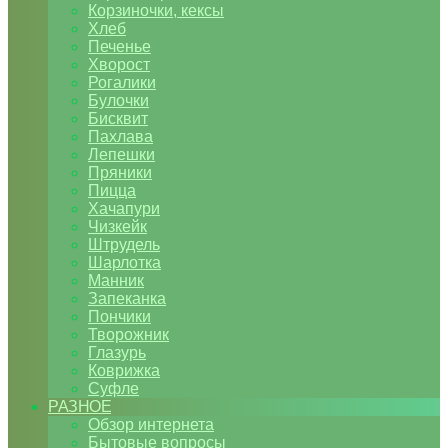
Корзиночки, кексы
Хлеб
Печенье
Хворост
Рогалики
Булочки
Бисквит
Пахлава
Лепешки
Пряники
Пицца
Хачапури
Чизкейк
Штрудель
Шарлотка
Манник
Запеканка
Пончики
Творожник
Глазурь
Коврижка
Суфле
РАЗНОЕ
Обзор интернета
Бытовые вопросы