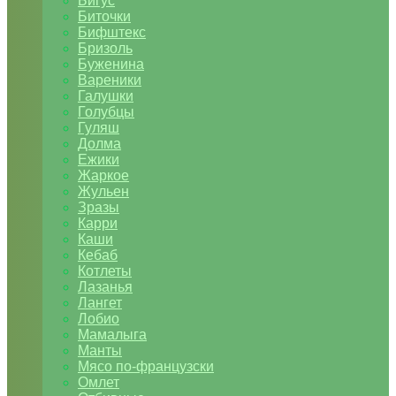
Бигус
Биточки
Бифштекс
Бризоль
Буженина
Вареники
Галушки
Голубцы
Гуляш
Долма
Ежики
Жаркое
Жульен
Зразы
Карри
Каши
Кебаб
Котлеты
Лазанья
Лангет
Лобио
Мамалыга
Манты
Мясо по-французски
Омлет