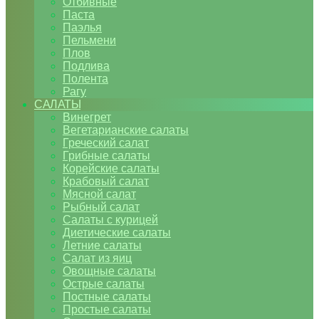
Отбивные
Паста
Паэлья
Пельмени
Плов
Подлива
Полента
Рагу
САЛАТЫ
Винегрет
Вегетарианские салаты
Греческий салат
Грибные салаты
Корейские салаты
Крабовый салат
Мясной салат
Рыбный салат
Салаты с курицей
Диетические салаты
Летние салаты
Салат из яиц
Овощные салаты
Острые салаты
Постные салаты
Простые салаты