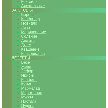
Коктейли
Алкогольные
ЗАГОТОВКИ
Варенье
Конфитюр
Повидло
Лечо
Маринование
Соление
Аджика
Джем
Квашение
Консервация
ДЕСЕРТЫ
Безе
Желе
Зефир
Ириски
Конфеты
Кутья
Мармелад
Мороженое
Муссы
Пастила
Пудинг