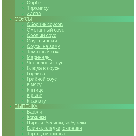
Сорбет
Тирамису
Халва
СОУСЫ
Сборник соусов
Сметанный соус
Соевый соус
Соус сырный
Соусы на зиму
Томатный соус
Маринады
Чесночный соус
Блюда в соусе
Горчица
Грибной соус
К мясу
К птице
К рыбе
К салату
ВЫПЕЧКА
Вафли
Коржики
Пироги, беляши, чебуреки
Блины, оладьи, сырники
Торты, пирожные