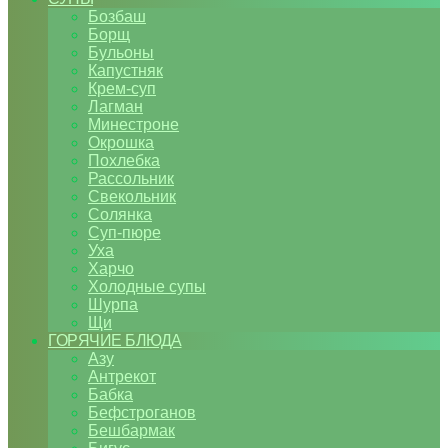
Бозбаш
Борщ
Бульоны
Капустняк
Крем-суп
Лагман
Минестроне
Окрошка
Похлебка
Рассольник
Свекольник
Солянка
Суп-пюре
Уха
Харчо
Холодные супы
Шурпа
Щи
ГОРЯЧИЕ БЛЮДА
Азу
Антрекот
Бабка
Бефстроганов
Бешбармак