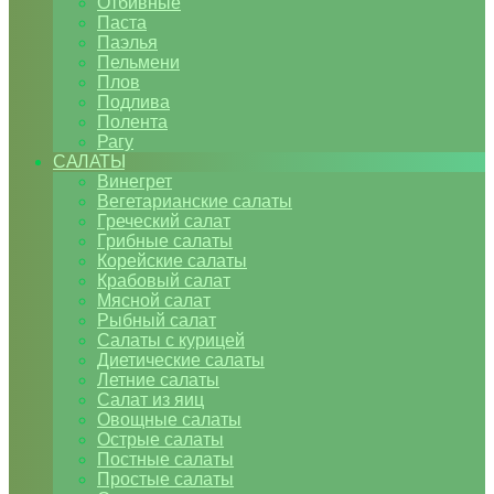
Отбивные
Паста
Паэлья
Пельмени
Плов
Подлива
Полента
Рагу
САЛАТЫ
Винегрет
Вегетарианские салаты
Греческий салат
Грибные салаты
Корейские салаты
Крабовый салат
Мясной салат
Рыбный салат
Салаты с курицей
Диетические салаты
Летние салаты
Салат из яиц
Овощные салаты
Острые салаты
Постные салаты
Простые салаты