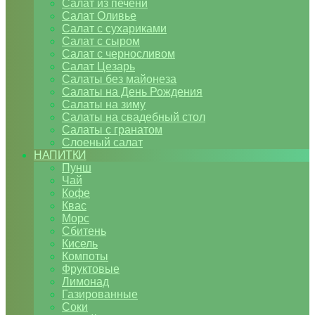
Салат из печени
Салат Оливье
Салат с сухариками
Салат с сыром
Салат с черносливом
Салат Цезарь
Салаты без майонеза
Салаты на День Рождения
Салаты на зиму
Салаты на свадебный стол
Салаты с гранатом
Слоеный салат
НАПИТКИ
Пунш
Чай
Кофе
Квас
Морс
Сбитень
Кисель
Компоты
Фруктовые
Лимонад
Газированные
Соки