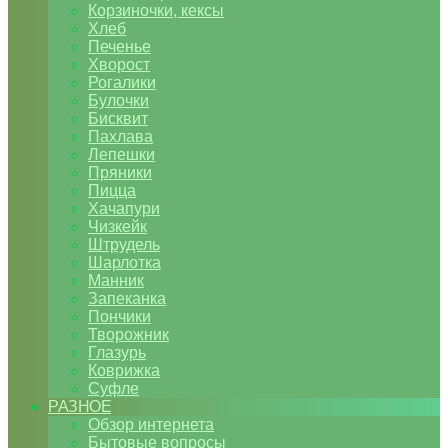
Корзиночки, кексы
Хлеб
Печенье
Хворост
Рогалики
Булочки
Бисквит
Пахлава
Лепешки
Пряники
Пицца
Хачапури
Чизкейк
Штрудель
Шарлотка
Манник
Запеканка
Пончики
Творожник
Глазурь
Коврижка
Суфле
РАЗНОЕ
Обзор интернета
Бытовые вопросы