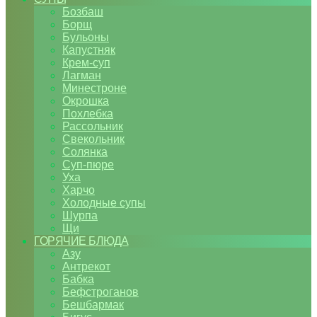
Бозбаш
Борщ
Бульоны
Капустняк
Крем-суп
Лагман
Минестроне
Окрошка
Похлебка
Рассольник
Свекольник
Солянка
Суп-пюре
Уха
Харчо
Холодные супы
Шурпа
Щи
ГОРЯЧИЕ БЛЮДА
Азу
Антрекот
Бабка
Бефстроганов
Бешбармак