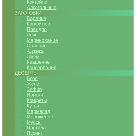
Коктейли
Алкогольные
ЗАГОТОВКИ
Варенье
Конфитюр
Повидло
Лечо
Маринование
Соление
Аджика
Джем
Квашение
Консервация
ДЕСЕРТЫ
Безе
Желе
Зефир
Ириски
Конфеты
Кутья
Мармелад
Мороженое
Муссы
Пастила
Пудинг