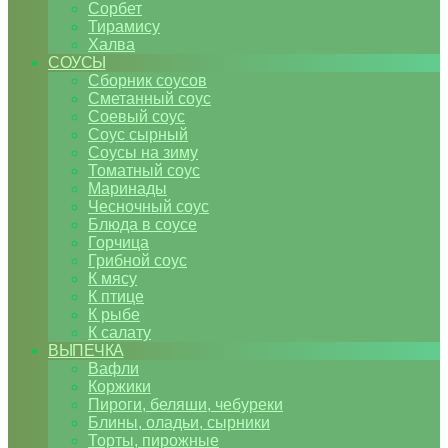
Сорбет
Тирамису
Халва
СОУСЫ
Сборник соусов
Сметанный соус
Соевый соус
Соус сырный
Соусы на зиму
Томатный соус
Маринады
Чесночный соус
Блюда в соусе
Горчица
Грибной соус
К мясу
К птице
К рыбе
К салату
ВЫПЕЧКА
Вафли
Коржики
Пироги, беляши, чебуреки
Блины, оладьи, сырники
Торты, пирожные