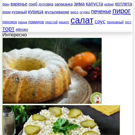
зима
котлета
варенье
капуста
гриб
духовка
запеканка
блин
кефир
пирог
печенье
курица
мультиварке
куриный
крем
мясо
огурец
салат
соус
помидор
пирожок
пицца
простой
рецепт
творожный
тест
торт
яблоко
Интересно