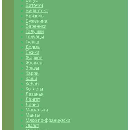
Бигус
Биточки
Бифштекс
Бризоль
Буженина
Вареники
Галушки
Голубцы
Гуляш
Долма
Ежики
Жаркое
Жульен
Зразы
Карри
Каши
Кебаб
Котлеты
Лазанья
Лангет
Лобио
Мамалыга
Манты
Мясо по-французски
Омлет