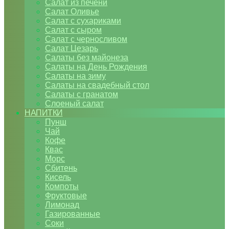
Салат из печени
Салат Оливье
Салат с сухариками
Салат с сыром
Салат с черносливом
Салат Цезарь
Салаты без майонеза
Салаты на День Рождения
Салаты на зиму
Салаты на свадебный стол
Салаты с гранатом
Слоеный салат
НАПИТКИ
Пунш
Чай
Кофе
Квас
Морс
Сбитень
Кисель
Компоты
Фруктовые
Лимонад
Газированные
Соки