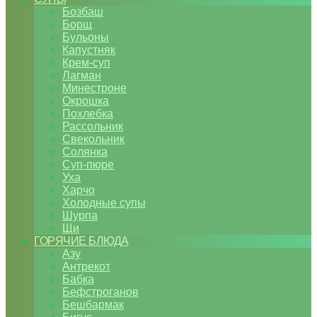
Бозбаш
Борщ
Бульоны
Капустняк
Крем-суп
Лагман
Минестроне
Окрошка
Похлебка
Рассольник
Свекольник
Солянка
Суп-пюре
Уха
Харчо
Холодные супы
Шурпа
Щи
ГОРЯЧИЕ БЛЮДА
Азу
Антрекот
Бабка
Бефстроганов
Бешбармак