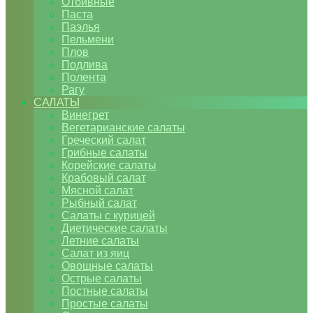
Отбивные
Паста
Паэлья
Пельмени
Плов
Подлива
Полента
Рагу
САЛАТЫ
Винегрет
Вегетарианские салаты
Греческий салат
Грибные салаты
Корейские салаты
Крабовый салат
Мясной салат
Рыбный салат
Салаты с курицей
Диетические салаты
Летние салаты
Салат из яиц
Овощные салаты
Острые салаты
Постные салаты
Простые салаты