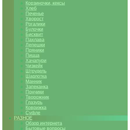
Корзиночки, кексы
Хлеб
Печенье
Хворост
Рогалики
Булочки
Бисквит
Пахлава
Лепешки
Пряники
Пицца
Хачапури
Чизкейк
Штрудель
Шарлотка
Манник
Запеканка
Пончики
Творожник
Глазурь
Коврижка
Суфле
РАЗНОЕ
Обзор интернета
Бытовые вопросы