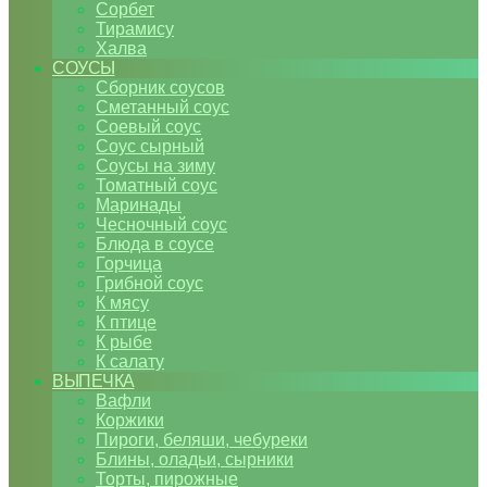
Сорбет
Тирамису
Халва
СОУСЫ
Сборник соусов
Сметанный соус
Соевый соус
Соус сырный
Соусы на зиму
Томатный соус
Маринады
Чесночный соус
Блюда в соусе
Горчица
Грибной соус
К мясу
К птице
К рыбе
К салату
ВЫПЕЧКА
Вафли
Коржики
Пироги, беляши, чебуреки
Блины, оладьи, сырники
Торты, пирожные