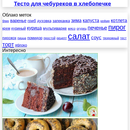
Тесто для чебуреков в хлебопечке
Облако меток
зима
котлета
варенье
капуста
гриб
духовка
запеканка
блин
кефир
пирог
печенье
курица
мультиварке
куриный
крем
мясо
огурец
салат
соус
помидор
пирожок
пицца
простой
рецепт
творожный
тест
торт
яблоко
Интересно