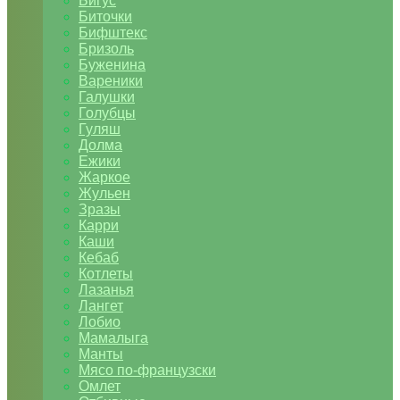
Бигус
Биточки
Бифштекс
Бризоль
Буженина
Вареники
Галушки
Голубцы
Гуляш
Долма
Ежики
Жаркое
Жульен
Зразы
Карри
Каши
Кебаб
Котлеты
Лазанья
Лангет
Лобио
Мамалыга
Манты
Мясо по-французски
Омлет