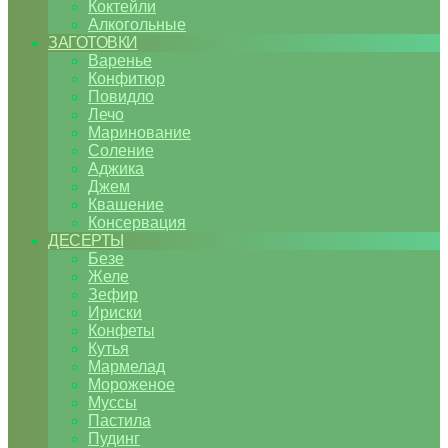
Коктейли
Алкогольные
ЗАГОТОВКИ
Варенье
Конфитюр
Повидло
Лечо
Маринование
Соление
Аджика
Джем
Квашение
Консервация
ДЕСЕРТЫ
Безе
Желе
Зефир
Ириски
Конфеты
Кутья
Мармелад
Мороженое
Муссы
Пастила
Пудинг