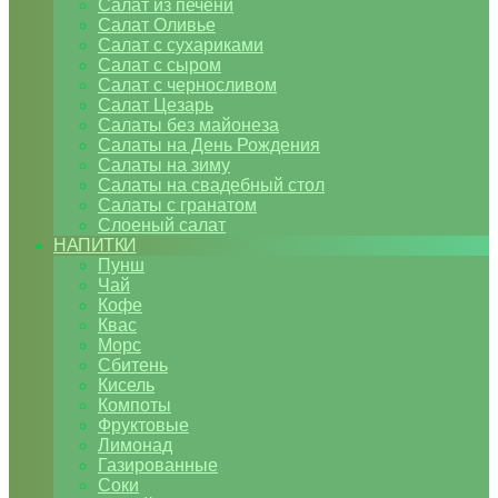
Салат из печени
Салат Оливье
Салат с сухариками
Салат с сыром
Салат с черносливом
Салат Цезарь
Салаты без майонеза
Салаты на День Рождения
Салаты на зиму
Салаты на свадебный стол
Салаты с гранатом
Слоеный салат
НАПИТКИ
Пунш
Чай
Кофе
Квас
Морс
Сбитень
Кисель
Компоты
Фруктовые
Лимонад
Газированные
Соки