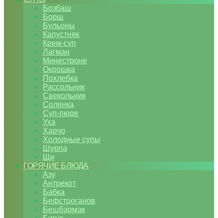
Бозбаш
Борщ
Бульоны
Капустняк
Крем-суп
Лагман
Минестроне
Окрошка
Похлебка
Рассольник
Свекольник
Солянка
Суп-пюре
Уха
Харчо
Холодные супы
Шурпа
Щи
ГОРЯЧИЕ БЛЮДА
Азу
Антрекот
Бабка
Бефстроганов
Бешбармак