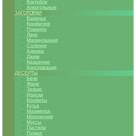
Коктейли
Алкогольные
ЗАГОТОВКИ
Варенье
Конфитюр
Повидло
Лечо
Маринование
Соление
Аджика
Джем
Квашение
Консервация
ДЕСЕРТЫ
Безе
Желе
Зефир
Ириски
Конфеты
Кутья
Мармелад
Мороженое
Муссы
Пастила
Пудинг