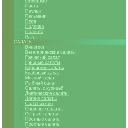
Отбивные
Паста
Паэлья
Пельмени
Плов
Подлива
Полента
Рагу
САЛАТЫ
Винегрет
Вегетарианские салаты
Греческий салат
Грибные салаты
Корейские салаты
Крабовый салат
Мясной салат
Рыбный салат
Салаты с курицей
Диетические салаты
Летние салаты
Салат из яиц
Овощные салаты
Острые салаты
Постные салаты
Простые салаты