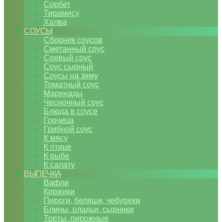
Сорбет
Тирамису
Халва
СОУСЫ
Сборник соусов
Сметанный соус
Соевый соус
Соус сырный
Соусы на зиму
Томатный соус
Маринады
Чесночный соус
Блюда в соусе
Горчица
Грибной соус
К мясу
К птице
К рыбе
К салату
ВЫПЕЧКА
Вафли
Коржики
Пироги, беляши, чебуреки
Блины, оладьи, сырники
Торты, пирожные