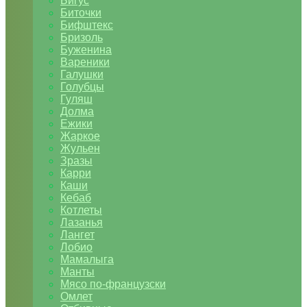
Бигус
Биточки
Бифштекс
Бризоль
Буженина
Вареники
Галушки
Голубцы
Гуляш
Долма
Ежики
Жаркое
Жульен
Зразы
Карри
Каши
Кебаб
Котлеты
Лазанья
Лангет
Лобио
Мамалыга
Манты
Мясо по-французски
Омлет