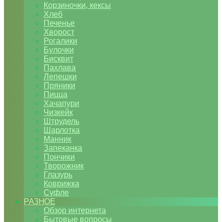
Корзиночки, кексы
Хлеб
Печенье
Хворост
Рогалики
Булочки
Бисквит
Пахлава
Лепешки
Пряники
Пицца
Хачапури
Чизкейк
Штрудель
Шарлотка
Манник
Запеканка
Пончики
Творожник
Глазурь
Коврижка
Суфле
РАЗНОЕ
Обзор интернета
Бытовые вопросы