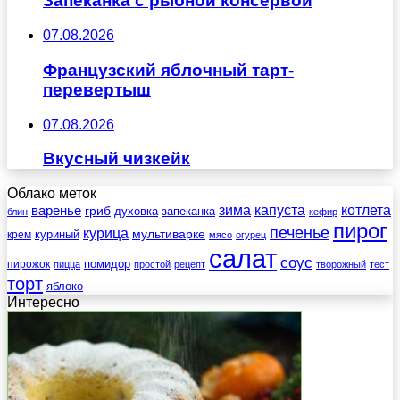
Запеканка с рыбной консервой
07.08.2026
Французский яблочный тарт-
перевертыш
07.08.2026
Вкусный чизкейк
Облако меток
зима
котлета
варенье
капуста
гриб
духовка
запеканка
блин
кефир
пирог
печенье
курица
мультиварке
куриный
крем
мясо
огурец
салат
соус
помидор
пирожок
пицца
простой
рецепт
творожный
тест
торт
яблоко
Интересно