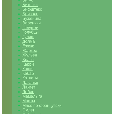
Бигус
Биточки
Бифштекс
Бризоль
Буженина
Вареники
Галушки
Голубцы
Гуляш
Долма
Ежики
Жаркое
Жульен
Зразы
Карри
Каши
Кебаб
Котлеты
Лазанья
Лангет
Лобио
Мамалыга
Манты
Мясо по-французски
Омлет