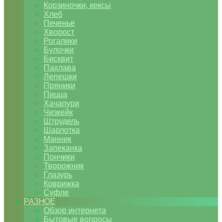
Корзиночки, кексы
Хлеб
Печенье
Хворост
Рогалики
Булочки
Бисквит
Пахлава
Лепешки
Пряники
Пицца
Хачапури
Чизкейк
Штрудель
Шарлотка
Манник
Запеканка
Пончики
Творожник
Глазурь
Коврижка
Суфле
РАЗНОЕ
Обзор интернета
Бытовые вопросы