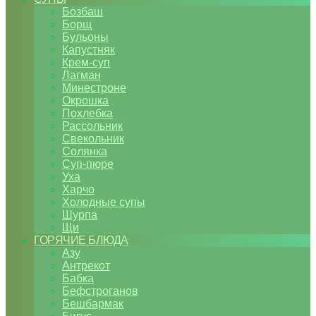
Бозбаш
Борщ
Бульоны
Капустняк
Крем-суп
Лагман
Минестроне
Окрошка
Похлебка
Рассольник
Свекольник
Солянка
Суп-пюре
Уха
Харчо
Холодные супы
Шурпа
Щи
ГОРЯЧИЕ БЛЮДА
Азу
Антрекот
Бабка
Бефстроганов
Бешбармак