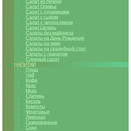
Салат из печени
Салат Оливье
Салат с сухариками
Салат с сыром
Салат с черносливом
Салат Цезарь
Салаты без майонеза
Салаты на День Рождения
Салаты на зиму
Салаты на свадебный стол
Салаты с гранатом
Слоеный салат
НАПИТКИ
Пунш
Чай
Кофе
Квас
Морс
Сбитень
Кисель
Компоты
Фруктовые
Лимонад
Газированные
Соки