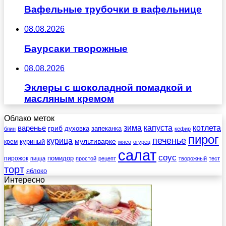
Вафельные трубочки в вафельнице
08.08.2026
Баурсаки творожные
08.08.2026
Эклеры с шоколадной помадкой и
масляным кремом
Облако меток
зима
котлета
варенье
капуста
гриб
духовка
запеканка
блин
кефир
пирог
печенье
курица
мультиварке
куриный
крем
мясо
огурец
салат
соус
помидор
пирожок
пицца
простой
рецепт
творожный
тест
торт
яблоко
Интересно