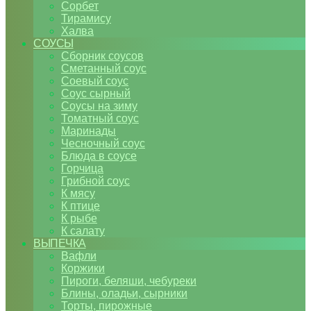
Сорбет
Тирамису
Халва
СОУСЫ
Сборник соусов
Сметанный соус
Соевый соус
Соус сырный
Соусы на зиму
Томатный соус
Маринады
Чесночный соус
Блюда в соусе
Горчица
Грибной соус
К мясу
К птице
К рыбе
К салату
ВЫПЕЧКА
Вафли
Коржики
Пироги, беляши, чебуреки
Блины, оладьи, сырники
Торты, пирожные