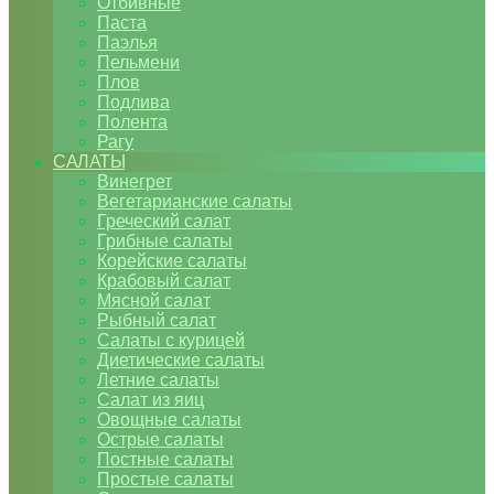
Отбивные
Паста
Паэлья
Пельмени
Плов
Подлива
Полента
Рагу
САЛАТЫ
Винегрет
Вегетарианские салаты
Греческий салат
Грибные салаты
Корейские салаты
Крабовый салат
Мясной салат
Рыбный салат
Салаты с курицей
Диетические салаты
Летние салаты
Салат из яиц
Овощные салаты
Острые салаты
Постные салаты
Простые салаты