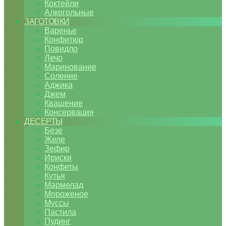
Коктейли
Алкогольные
ЗАГОТОВКИ
Варенье
Конфитюр
Повидло
Лечо
Маринование
Соление
Аджика
Джем
Квашение
Консервация
ДЕСЕРТЫ
Безе
Желе
Зефир
Ириски
Конфеты
Кутья
Мармелад
Мороженое
Муссы
Пастила
Пудинг