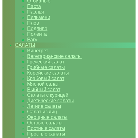
Отбивные
Паста
Паэлья
Пельмени
Плов
Подлива
Полента
Рагу
САЛАТЫ
Винегрет
Вегетарианские салаты
Греческий салат
Грибные салаты
Корейские салаты
Крабовый салат
Мясной салат
Рыбный салат
Салаты с курицей
Диетические салаты
Летние салаты
Салат из яиц
Овощные салаты
Острые салаты
Постные салаты
Простые салаты