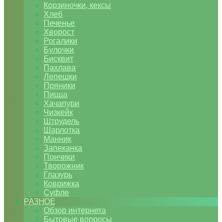
Корзиночки, кексы
Хлеб
Печенье
Хворост
Рогалики
Булочки
Бисквит
Пахлава
Лепешки
Пряники
Пицца
Хачапури
Чизкейк
Штрудель
Шарлотка
Манник
Запеканка
Пончики
Творожник
Глазурь
Коврижка
Суфле
РАЗНОЕ
Обзор интернета
Бытовые вопросы