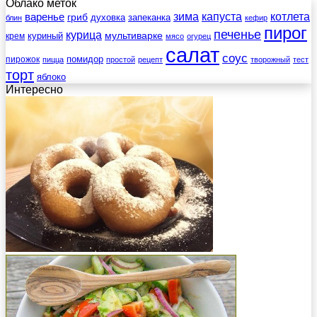
Облако меток
зима
котлета
варенье
капуста
гриб
духовка
запеканка
блин
кефир
пирог
печенье
курица
мультиварке
куриный
крем
мясо
огурец
салат
соус
помидор
пирожок
пицца
простой
рецепт
творожный
тест
торт
яблоко
Интересно