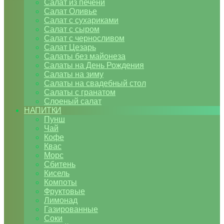
Салат из печени
Салат Оливье
Салат с сухариками
Салат с сыром
Салат с черносливом
Салат Цезарь
Салаты без майонеза
Салаты на День Рождения
Салаты на зиму
Салаты на свадебный стол
Салаты с гранатом
Слоеный салат
НАПИТКИ
Пунш
Чай
Кофе
Квас
Морс
Сбитень
Кисель
Компоты
Фруктовые
Лимонад
Газированные
Соки