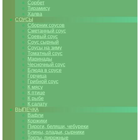
Сорбет
Тирамису
Халва
СОУСЫ
Сборник соусов
Сметанный соус
Соевый соус
Соус сырный
Соусы на зиму
Томатный соус
Маринады
Чесночный соус
Блюда в соусе
Горчица
Грибной соус
К мясу
К птице
К рыбе
К салату
ВЫПЕЧКА
Вафли
Коржики
Пироги, беляши, чебуреки
Блины, оладьи, сырники
Торты, пирожные