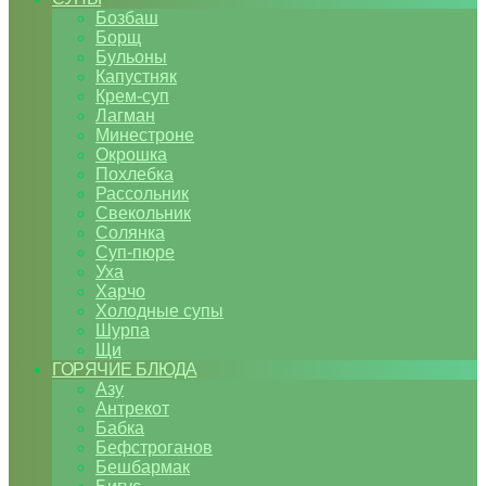
Бозбаш
Борщ
Бульоны
Капустняк
Крем-суп
Лагман
Минестроне
Окрошка
Похлебка
Рассольник
Свекольник
Солянка
Суп-пюре
Уха
Харчо
Холодные супы
Шурпа
Щи
ГОРЯЧИЕ БЛЮДА
Азу
Антрекот
Бабка
Бефстроганов
Бешбармак