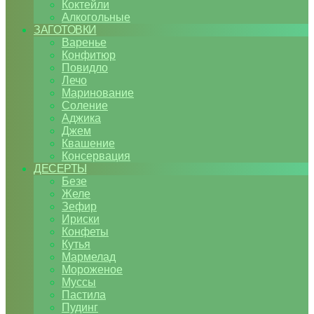
Коктейли
Алкогольные
ЗАГОТОВКИ
Варенье
Конфитюр
Повидло
Лечо
Маринование
Соление
Аджика
Джем
Квашение
Консервация
ДЕСЕРТЫ
Безе
Желе
Зефир
Ириски
Конфеты
Кутья
Мармелад
Мороженое
Муссы
Пастила
Пудинг