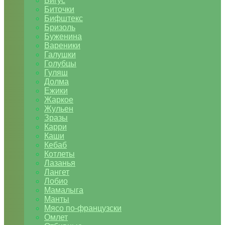
Бигус
Биточки
Бифштекс
Бризоль
Буженина
Вареники
Галушки
Голубцы
Гуляш
Долма
Ежики
Жаркое
Жульен
Зразы
Карри
Каши
Кебаб
Котлеты
Лазанья
Лангет
Лобио
Мамалыга
Манты
Мясо по-французски
Омлет