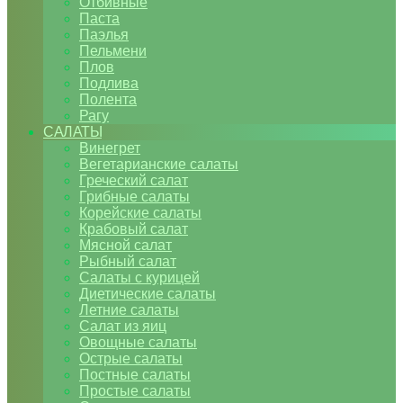
Отбивные
Паста
Паэлья
Пельмени
Плов
Подлива
Полента
Рагу
САЛАТЫ
Винегрет
Вегетарианские салаты
Греческий салат
Грибные салаты
Корейские салаты
Крабовый салат
Мясной салат
Рыбный салат
Салаты с курицей
Диетические салаты
Летние салаты
Салат из яиц
Овощные салаты
Острые салаты
Постные салаты
Простые салаты