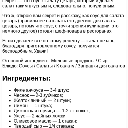
секрет — это соус к салату цезарь, который и делает
салат таким вкусным и, следовательно, популярным.
Что ж, открою вам секрет и расскажу, как соус для салата
цезарь (правильнее называть его дресинг для салата
цезарь, потому что соус, с точки зрения кулинарии, это
немного другое) готовят шеф-повара в ресторанах.
Если сделаете все по этому рецепту — салат цезарь,
благодаря приготовленному соусу, получится
бесподобным. Удачи!
Основной ингредиент: Молочные продукты / Сыр
Блюдо: Соусы / Салаты / К салату / Заправки для салатов
Ингредиенты:
Филе анчоуса — 3-4 штук;
Чеснок — 2-3 зубчиков;
Желток яичный — 2 штуки;
Лимон — 1 штука;
Дижонская горчица — 1-2 ст. ложек;
Уксус — 2 чайных ложки;
Оливковое масло — 1 стакан;
Твердый сыр — 1/4 стакана;