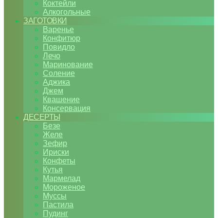
Коктейли
Алкогольные
ЗАГОТОВКИ
Варенье
Конфитюр
Повидло
Лечо
Маринование
Соление
Аджика
Джем
Квашение
Консервация
ДЕСЕРТЫ
Безе
Желе
Зефир
Ириски
Конфеты
Кутья
Мармелад
Мороженое
Муссы
Пастила
Пудинг