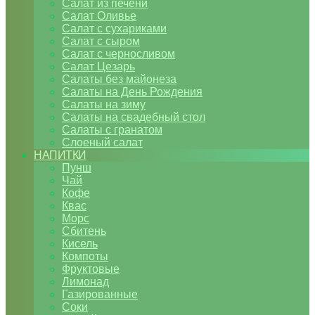
Салат из печени
Салат Оливье
Салат с сухариками
Салат с сыром
Салат с черносливом
Салат Цезарь
Салаты без майонеза
Салаты на День Рождения
Салаты на зиму
Салаты на свадебный стол
Салаты с гранатом
Слоеный салат
НАПИТКИ
Пунш
Чай
Кофе
Квас
Морс
Сбитень
Кисель
Компоты
Фруктовые
Лимонад
Газированные
Соки