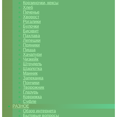
Корзиночки, кексы
Хлеб
Печенье
Хворост
Рогалики
Булочки
Бисквит
Пахлава
Лепешки
Пряники
Пицца
Хачапури
Чизкейк
Штрудель
Шарлотка
Манник
Запеканка
Пончики
Творожник
Глазурь
Коврижка
Суфле
РАЗНОЕ
Обзор интернета
Бытовые вопросы