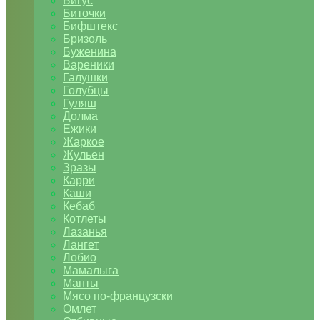
Бигус
Биточки
Бифштекс
Бризоль
Буженина
Вареники
Галушки
Голубцы
Гуляш
Долма
Ежики
Жаркое
Жульен
Зразы
Карри
Каши
Кебаб
Котлеты
Лазанья
Лангет
Лобио
Мамалыга
Манты
Мясо по-французски
Омлет