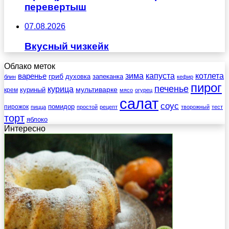
перевертыш
07.08.2026
Вкусный чизкейк
Облако меток
зима
котлета
варенье
капуста
гриб
духовка
запеканка
блин
кефир
пирог
печенье
курица
мультиварке
куриный
крем
мясо
огурец
салат
соус
помидор
пирожок
пицца
простой
рецепт
творожный
тест
торт
яблоко
Интересно