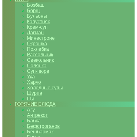
Бозбаш
Борщ
Бульоны
Капустняк
Крем-суп
Лагман
Минестроне
Окрошка
Похлебка
Рассольник
Свекольник
Солянка
Суп-пюре
Уха
Харчо
Холодные супы
Шурпа
Щи
ГОРЯЧИЕ БЛЮДА
Азу
Антрекот
Бабка
Бефстроганов
Бешбармак