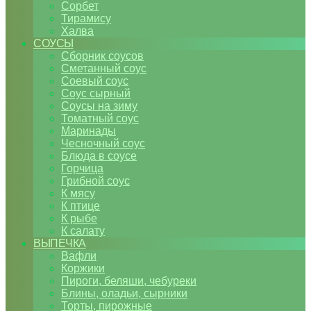
Сорбет
Тирамису
Халва
СОУСЫ
Сборник соусов
Сметанный соус
Соевый соус
Соус сырный
Соусы на зиму
Томатный соус
Маринады
Чесночный соус
Блюда в соусе
Горчица
Грибной соус
К мясу
К птице
К рыбе
К салату
ВЫПЕЧКА
Вафли
Коржики
Пироги, беляши, чебуреки
Блины, оладьи, сырники
Торты, пирожные