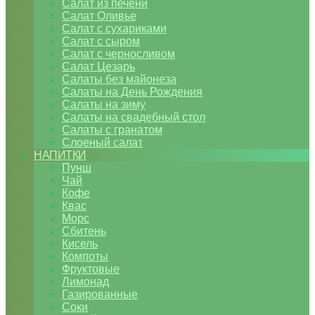
Салат из печени
Салат Оливье
Салат с сухариками
Салат с сыром
Салат с черносливом
Салат Цезарь
Салаты без майонеза
Салаты на День Рождения
Салаты на зиму
Салаты на свадебный стол
Салаты с гранатом
Слоеный салат
НАПИТКИ
Пунш
Чай
Кофе
Квас
Морс
Сбитень
Кисель
Компоты
Фруктовые
Лимонад
Газированные
Соки