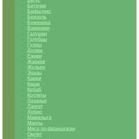
Бигус
Биточки
Бифштекс
Бризоль
Буженина
Вареники
Галушки
Голубцы
Гуляш
Долма
Ежики
Жаркое
Жульен
Зразы
Карри
Каши
Кебаб
Котлеты
Лазанья
Лангет
Лобио
Мамалыга
Манты
Мясо по-французски
Омлет