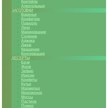
Коктейли
Алкогольные
ЗАГОТОВКИ
Варенье
Конфитюр
Повидло
Лечо
Маринование
Соление
Аджика
Джем
Квашение
Консервация
ДЕСЕРТЫ
Безе
Желе
Зефир
Ириски
Конфеты
Кутья
Мармелад
Мороженое
Муссы
Пастила
Пудинг