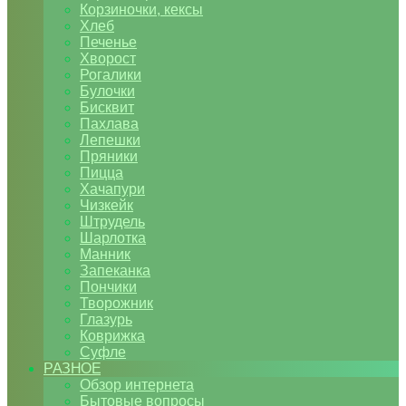
Корзиночки, кексы
Хлеб
Печенье
Хворост
Рогалики
Булочки
Бисквит
Пахлава
Лепешки
Пряники
Пицца
Хачапури
Чизкейк
Штрудель
Шарлотка
Манник
Запеканка
Пончики
Творожник
Глазурь
Коврижка
Суфле
РАЗНОЕ
Обзор интернета
Бытовые вопросы