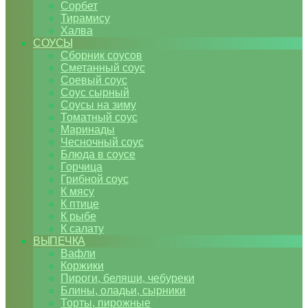
Сорбет
Тирамису
Халва
СОУСЫ
Сборник соусов
Сметанный соус
Соевый соус
Соус сырный
Соусы на зиму
Томатный соус
Маринады
Чесночный соус
Блюда в соусе
Горчица
Грибной соус
К мясу
К птице
К рыбе
К салату
ВЫПЕЧКА
Вафли
Коржики
Пироги, беляши, чебуреки
Блины, оладьи, сырники
Торты, пирожные