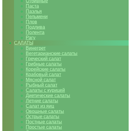
Отбивные
Паста
Паэлья
Пельмени
Плов
Подлива
Полента
Рагу
САЛАТЫ
Винегрет
Вегетарианские салаты
Греческий салат
Грибные салаты
Корейские салаты
Крабовый салат
Мясной салат
Рыбный салат
Салаты с курицей
Диетические салаты
Летние салаты
Салат из яиц
Овощные салаты
Острые салаты
Постные салаты
Простые салаты