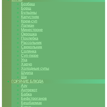
Бозбаш
Борщ
Бульоны
Капустняк
Крем-суп
Лагман
Минестроне
Окрошка
Похлебка
Рассольник
Свекольник
Солянка
Суп-пюре
Уха
Харчо
Холодные супы
Шурпа
Щи
ГОРЯЧИЕ БЛЮДА
Азу
Антрекот
Бабка
Бефстроганов
Бешбармак