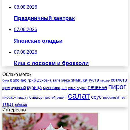
08.08.2026
Праздничный завтрак
07.08.2026
Японские оладьи
07.08.2026
Киш с лососем и брокколи
Облако меток
зима
котлета
варенье
капуста
гриб
духовка
запеканка
блин
кефир
пирог
печенье
курица
мультиварке
куриный
крем
мясо
огурец
салат
соус
помидор
пирожок
пицца
простой
рецепт
творожный
тест
торт
яблоко
Интересно