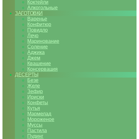
Коктейли
Алкогольные
ЗАГОТОВКИ
Варенье
Конфитюр
Повидло
Лечо
Маринование
Соление
Аджика
Джем
Квашение
Консервация
ДЕСЕРТЫ
Безе
Желе
Зефир
Ириски
Конфеты
Кутья
Мармелад
Мороженое
Муссы
Пастила
Пудинг