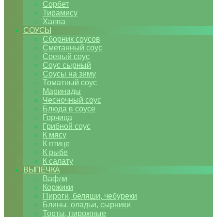
Сорбет
Тирамису
Халва
СОУСЫ
Сборник соусов
Сметанный соус
Соевый соус
Соус сырный
Соусы на зиму
Томатный соус
Маринады
Чесночный соус
Блюда в соусе
Горчица
Грибной соус
К мясу
К птице
К рыбе
К салату
ВЫПЕЧКА
Вафли
Коржики
Пироги, беляши, чебуреки
Блины, оладьи, сырники
Торты, пирожные