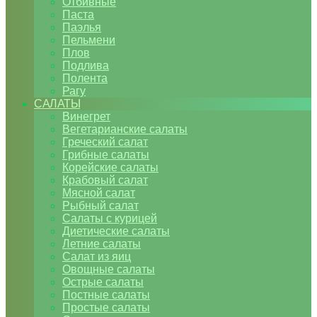
Отбивные
Паста
Паэлья
Пельмени
Плов
Подлива
Полента
Рагу
САЛАТЫ
Винегрет
Вегетарианские салаты
Греческий салат
Грибные салаты
Корейские салаты
Крабовый салат
Мясной салат
Рыбный салат
Салаты с курицей
Диетические салаты
Летние салаты
Салат из яиц
Овощные салаты
Острые салаты
Постные салаты
Простые салаты