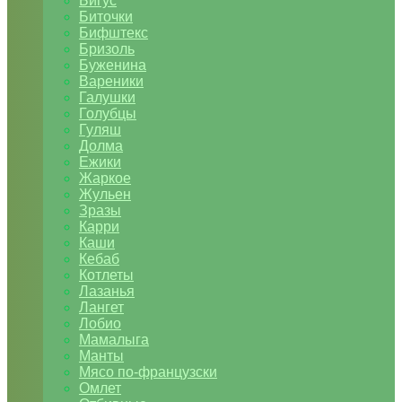
Бигус
Биточки
Бифштекс
Бризоль
Буженина
Вареники
Галушки
Голубцы
Гуляш
Долма
Ежики
Жаркое
Жульен
Зразы
Карри
Каши
Кебаб
Котлеты
Лазанья
Лангет
Лобио
Мамалыга
Манты
Мясо по-французски
Омлет