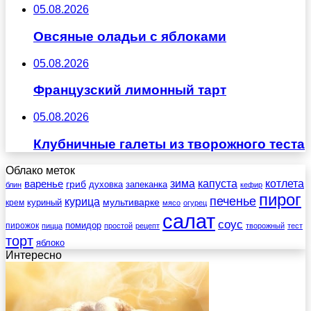
05.08.2026
Овсяные оладьи с яблоками
05.08.2026
Французский лимонный тарт
05.08.2026
Клубничные галеты из творожного теста
Облако меток
зима
котлета
варенье
капуста
гриб
духовка
запеканка
блин
кефир
пирог
печенье
курица
мультиварке
куриный
крем
мясо
огурец
салат
соус
помидор
пирожок
пицца
простой
рецепт
творожный
тест
торт
яблоко
Интересно