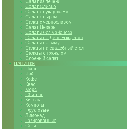
Салат из печени
Салат Оливье
Салат с сухариками
Салат с сыром
Салат с черносливом
Салат Цезарь
Салаты без майонеза
Салаты на День Рождения
Салаты на зиму
Салаты на свадебный стол
Салаты с гранатом
Слоеный салат
НАПИТКИ
Пунш
Чай
Кофе
Квас
Морс
Сбитень
Кисель
Компоты
Фруктовые
Лимонад
Газированные
Соки