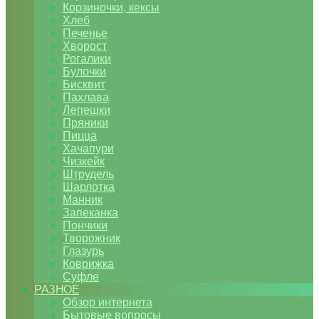
Корзиночки, кексы
Хлеб
Печенье
Хворост
Рогалики
Булочки
Бисквит
Пахлава
Лепешки
Пряники
Пицца
Хачапури
Чизкейк
Штрудель
Шарлотка
Манник
Запеканка
Пончики
Творожник
Глазурь
Коврижка
Суфле
РАЗНОЕ
Обзор интернета
Бытовые вопросы