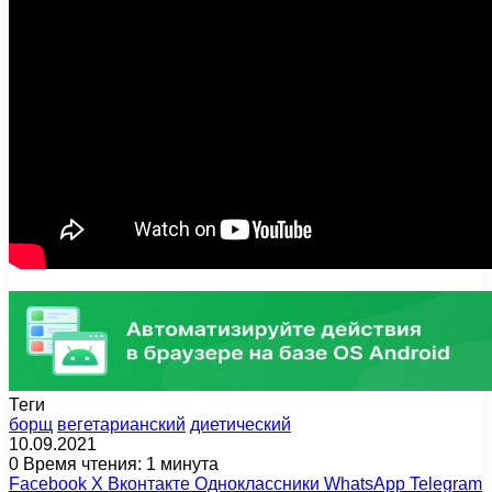
Теги
борщ
вегетарианский
диетический
10.09.2021
0
Время чтения: 1 минута
Facebook
X
Вконтакте
Одноклассники
WhatsApp
Telegram