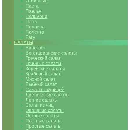
Отбивные
Паста
Паэлья
Пельмени
Плов
Подлива
Полента
Рагу
САЛАТЫ
Винегрет
Вегетарианские салаты
Греческий салат
Грибные салаты
Корейские салаты
Крабовый салат
Мясной салат
Рыбный салат
Салаты с курицей
Диетические салаты
Летние салаты
Салат из яиц
Овощные салаты
Острые салаты
Постные салаты
Простые салаты