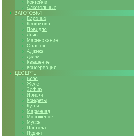
Коктейли
Алкогольные
ЗАГОТОВКИ
Варенье
Конфитюр
Повидло
Лечо
Маринование
Соление
Аджика
Джем
Квашение
Консервация
ДЕСЕРТЫ
Безе
Желе
Зефир
Ириски
Конфеты
Кутья
Мармелад
Мороженое
Муссы
Пастила
Пудинг