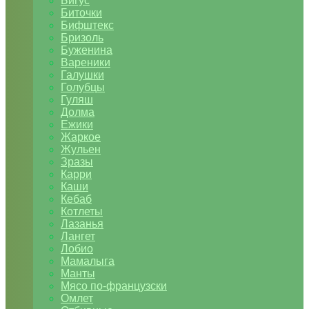
Бигус
Биточки
Бифштекс
Бризоль
Буженина
Вареники
Галушки
Голубцы
Гуляш
Долма
Ежики
Жаркое
Жульен
Зразы
Карри
Каши
Кебаб
Котлеты
Лазанья
Лангет
Лобио
Мамалыга
Манты
Мясо по-французски
Омлет