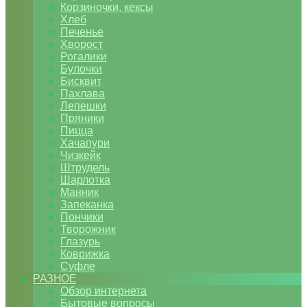
Корзиночки, кексы
Хлеб
Печенье
Хворост
Рогалики
Булочки
Бисквит
Пахлава
Лепешки
Пряники
Пицца
Хачапури
Чизкейк
Штрудель
Шарлотка
Манник
Запеканка
Пончики
Творожник
Глазурь
Коврижка
Суфле
РАЗНОЕ
Обзор интернета
Бытовые вопросы