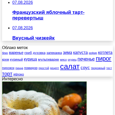
07.08.2026
Французский яблочный тарт-
перевертыш
07.08.2026
Вкусный чизкейк
Облако меток
зима
котлета
варенье
капуста
гриб
духовка
запеканка
блин
кефир
пирог
печенье
курица
мультиварке
куриный
крем
мясо
огурец
салат
соус
помидор
пирожок
пицца
простой
рецепт
творожный
тест
торт
яблоко
Интересно