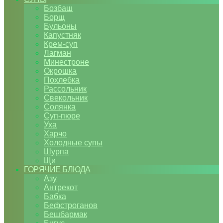
Бозбаш
Борщ
Бульоны
Капустняк
Крем-суп
Лагман
Минестроне
Окрошка
Похлебка
Рассольник
Свекольник
Солянка
Суп-пюре
Уха
Харчо
Холодные супы
Шурпа
Щи
ГОРЯЧИЕ БЛЮДА
Азу
Антрекот
Бабка
Бефстроганов
Бешбармак