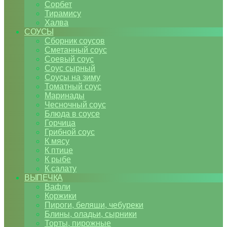
Сорбет
Тирамису
Халва
СОУСЫ
Сборник соусов
Сметанный соус
Соевый соус
Соус сырный
Соусы на зиму
Томатный соус
Маринады
Чесночный соус
Блюда в соусе
Горчица
Грибной соус
К мясу
К птице
К рыбе
К салату
ВЫПЕЧКА
Вафли
Коржики
Пироги, беляши, чебуреки
Блины, оладьи, сырники
Торты, пирожные