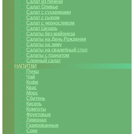
Салат из печени
Салат Оливье
Салат с сухариками
Салат с сыром
Салат с черносливом
Салат Цезарь
Салаты без майонеза
Салаты на День Рождения
Салаты на зиму
Салаты на свадебный стол
Салаты с гранатом
Слоеный салат
НАПИТКИ
Пунш
Чай
Кофе
Квас
Морс
Сбитень
Кисель
Компоты
Фруктовые
Лимонад
Газированные
Соки