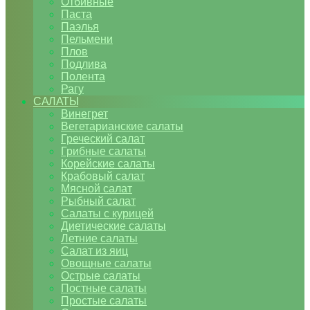
Отбивные
Паста
Паэлья
Пельмени
Плов
Подлива
Полента
Рагу
САЛАТЫ
Винегрет
Вегетарианские салаты
Греческий салат
Грибные салаты
Корейские салаты
Крабовый салат
Мясной салат
Рыбный салат
Салаты с курицей
Диетические салаты
Летние салаты
Салат из яиц
Овощные салаты
Острые салаты
Постные салаты
Простые салаты