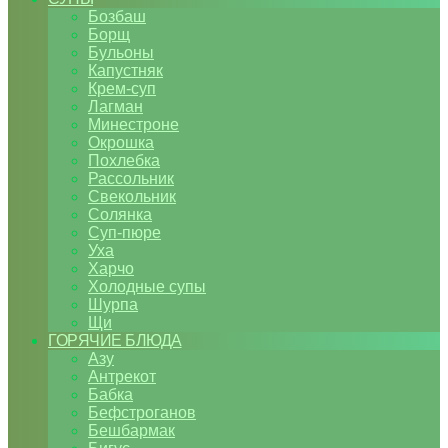
Бозбаш
Борщ
Бульоны
Капустняк
Крем-суп
Лагман
Минестроне
Окрошка
Похлебка
Рассольник
Свекольник
Солянка
Суп-пюре
Уха
Харчо
Холодные супы
Шурпа
Щи
ГОРЯЧИЕ БЛЮДА
Азу
Антрекот
Бабка
Бефстроганов
Бешбармак