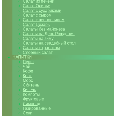
Салат из печени
Салат Оливье
Салат с сухариками
Салат с сыром
Салат с черносливом
Салат Цезарь
Салаты без майонеза
Салаты на День Рождения
Салаты на зиму
Салаты на свадебный стол
Салаты с гранатом
Слоеный салат
НАПИТКИ
Пунш
Чай
Кофе
Квас
Морс
Сбитень
Кисель
Компоты
Фруктовые
Лимонад
Газированные
Соки