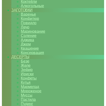
Коктейли
Алкогольные
ЗАГОТОВКИ
Варенье
Конфитюр
Повидло
Лечо
Маринование
Соление
Аджика
Джем
Квашение
Консервация
ДЕСЕРТЫ
Безе
Желе
Зефир
Ириски
Конфеты
Кутья
Мармелад
Мороженое
Муссы
Пастила
Пудинг