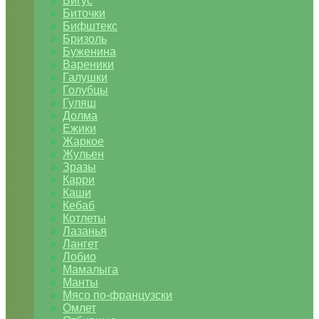
Бигус
Биточки
Бифштекс
Бризоль
Буженина
Вареники
Галушки
Голубцы
Гуляш
Долма
Ежики
Жаркое
Жульен
Зразы
Карри
Каши
Кебаб
Котлеты
Лазанья
Лангет
Лобио
Мамалыга
Манты
Мясо по-французски
Омлет