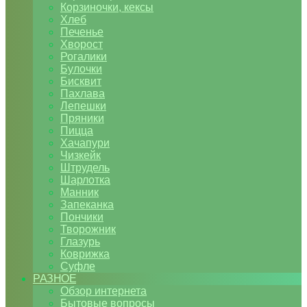
Корзиночки, кексы
Хлеб
Печенье
Хворост
Рогалики
Булочки
Бисквит
Пахлава
Лепешки
Пряники
Пицца
Хачапури
Чизкейк
Штрудель
Шарлотка
Манник
Запеканка
Пончики
Творожник
Глазурь
Коврижка
Суфле
РАЗНОЕ
Обзор интернета
Бытовые вопросы