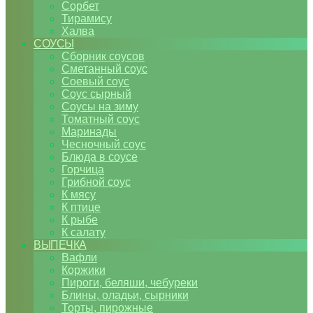
Сорбет
Тирамису
Халва
СОУСЫ
Сборник соусов
Сметанный соус
Соевый соус
Соус сырный
Соусы на зиму
Томатный соус
Маринады
Чесночный соус
Блюда в соусе
Горчица
Грибной соус
К мясу
К птице
К рыбе
К салату
ВЫПЕЧКА
Вафли
Коржики
Пироги, беляши, чебуреки
Блины, оладьи, сырники
Торты, пирожные