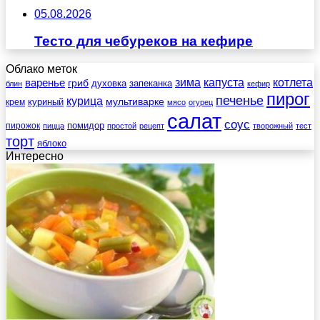
05.08.2026
Тесто для чебуреков на кефире
Облако меток
зима
котлета
варенье
капуста
гриб
духовка
запеканка
блин
кефир
пирог
печенье
курица
мультиварке
куриный
крем
мясо
огурец
салат
соус
помидор
пирожок
пицца
простой
рецепт
творожный
тест
торт
яблоко
Интересно