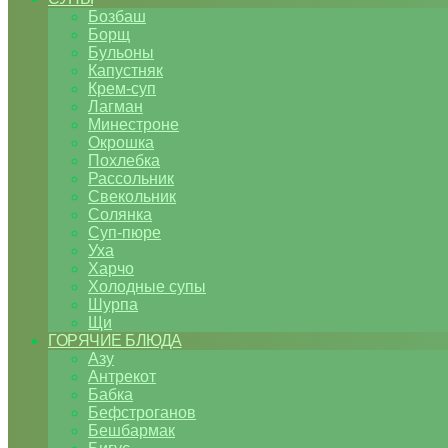
Бозбаш
Борщ
Бульоны
Капустняк
Крем-суп
Лагман
Минестроне
Окрошка
Похлебка
Рассольник
Свекольник
Солянка
Суп-пюре
Уха
Харчо
Холодные супы
Шурпа
Щи
ГОРЯЧИЕ БЛЮДА
Азу
Антрекот
Бабка
Бефстроганов
Бешбармак