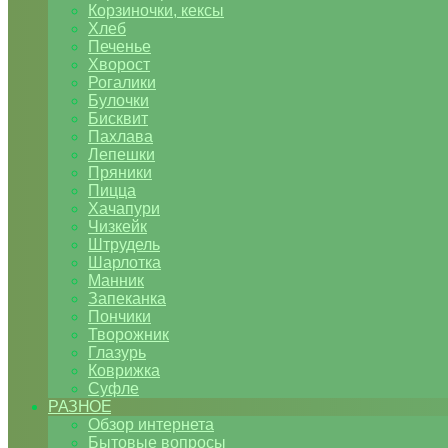
Корзиночки, кексы
Хлеб
Печенье
Хворост
Рогалики
Булочки
Бисквит
Пахлава
Лепешки
Пряники
Пицца
Хачапури
Чизкейк
Штрудель
Шарлотка
Манник
Запеканка
Пончики
Творожник
Глазурь
Коврижка
Суфле
РАЗНОЕ
Обзор интернета
Бытовые вопросы