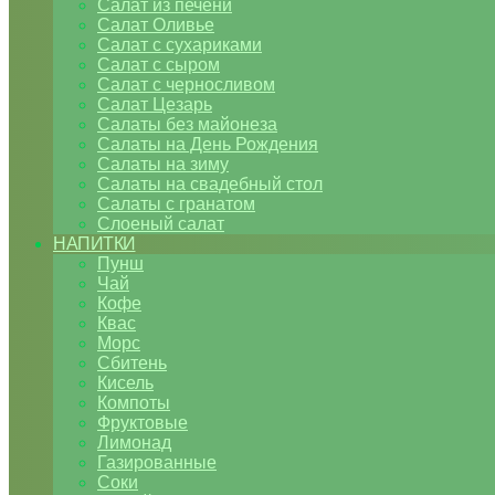
Салат из печени
Салат Оливье
Салат с сухариками
Салат с сыром
Салат с черносливом
Салат Цезарь
Салаты без майонеза
Салаты на День Рождения
Салаты на зиму
Салаты на свадебный стол
Салаты с гранатом
Слоеный салат
НАПИТКИ
Пунш
Чай
Кофе
Квас
Морс
Сбитень
Кисель
Компоты
Фруктовые
Лимонад
Газированные
Соки