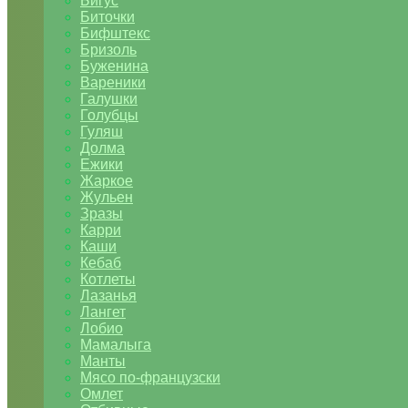
Бигус
Биточки
Бифштекс
Бризоль
Буженина
Вареники
Галушки
Голубцы
Гуляш
Долма
Ежики
Жаркое
Жульен
Зразы
Карри
Каши
Кебаб
Котлеты
Лазанья
Лангет
Лобио
Мамалыга
Манты
Мясо по-французски
Омлет