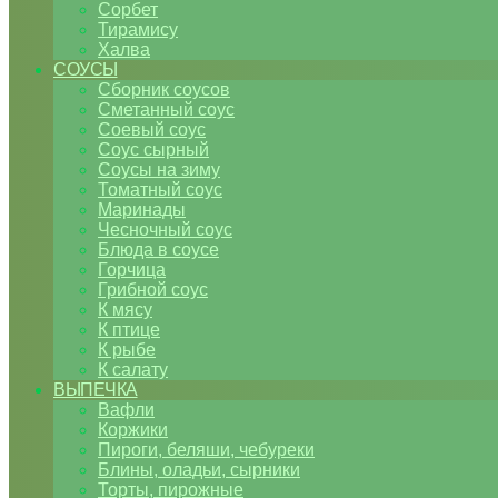
Сорбет
Тирамису
Халва
СОУСЫ
Сборник соусов
Сметанный соус
Соевый соус
Соус сырный
Соусы на зиму
Томатный соус
Маринады
Чесночный соус
Блюда в соусе
Горчица
Грибной соус
К мясу
К птице
К рыбе
К салату
ВЫПЕЧКА
Вафли
Коржики
Пироги, беляши, чебуреки
Блины, оладьи, сырники
Торты, пирожные