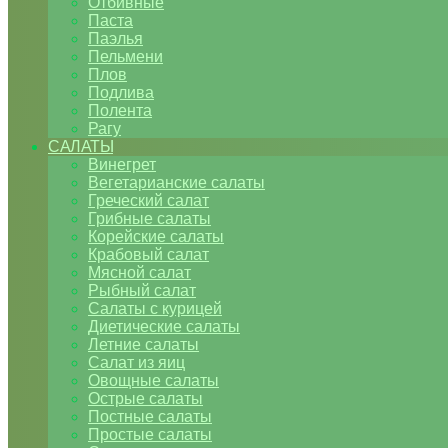
Отбивные
Паста
Паэлья
Пельмени
Плов
Подлива
Полента
Рагу
САЛАТЫ
Винегрет
Вегетарианские салаты
Греческий салат
Грибные салаты
Корейские салаты
Крабовый салат
Мясной салат
Рыбный салат
Салаты с курицей
Диетические салаты
Летние салаты
Салат из яиц
Овощные салаты
Острые салаты
Постные салаты
Простые салаты