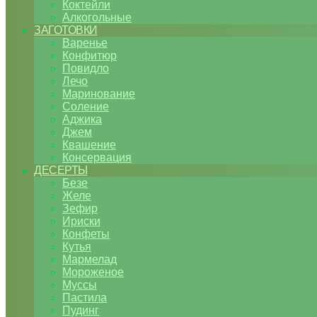
Коктейли
Алкогольные
ЗАГОТОВКИ
Варенье
Конфитюр
Повидло
Лечо
Маринование
Соление
Аджика
Джем
Квашение
Консервация
ДЕСЕРТЫ
Безе
Желе
Зефир
Ириски
Конфеты
Кутья
Мармелад
Мороженое
Муссы
Пастила
Пудинг