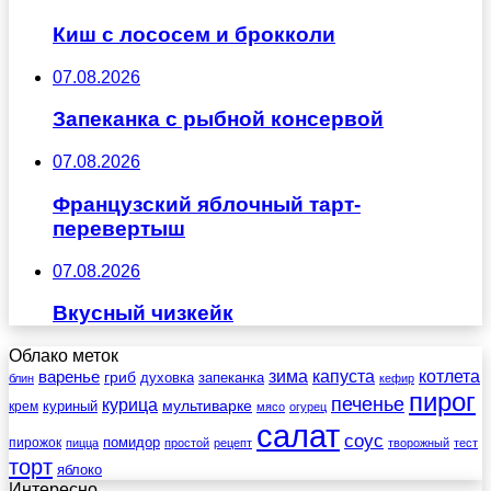
Киш с лососем и брокколи
07.08.2026
Запеканка с рыбной консервой
07.08.2026
Французский яблочный тарт-
перевертыш
07.08.2026
Вкусный чизкейк
Облако меток
зима
котлета
варенье
капуста
гриб
духовка
запеканка
блин
кефир
пирог
печенье
курица
мультиварке
куриный
крем
мясо
огурец
салат
соус
помидор
пирожок
пицца
простой
рецепт
творожный
тест
торт
яблоко
Интересно