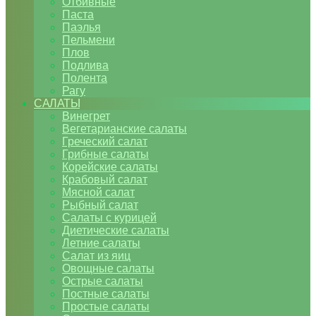
Отбивные
Паста
Паэлья
Пельмени
Плов
Подлива
Полента
Рагу
САЛАТЫ
Винегрет
Вегетарианские салаты
Греческий салат
Грибные салаты
Корейские салаты
Крабовый салат
Мясной салат
Рыбный салат
Салаты с курицей
Диетические салаты
Летние салаты
Салат из яиц
Овощные салаты
Острые салаты
Постные салаты
Простые салаты