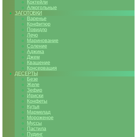
Коктейли
Алкогольные
ЗАГОТОВКИ
Варенье
Конфитюр
Повидло
Лечо
Маринование
Соление
Аджика
Джем
Квашение
Консервация
ДЕСЕРТЫ
Безе
Желе
Зефир
Ириски
Конфеты
Кутья
Мармелад
Мороженое
Муссы
Пастила
Пудинг