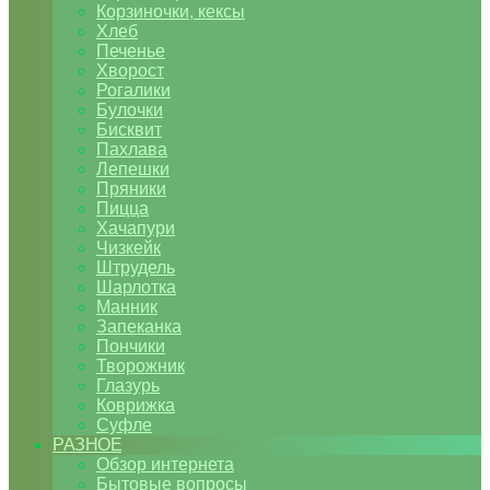
Корзиночки, кексы
Хлеб
Печенье
Хворост
Рогалики
Булочки
Бисквит
Пахлава
Лепешки
Пряники
Пицца
Хачапури
Чизкейк
Штрудель
Шарлотка
Манник
Запеканка
Пончики
Творожник
Глазурь
Коврижка
Суфле
РАЗНОЕ
Обзор интернета
Бытовые вопросы