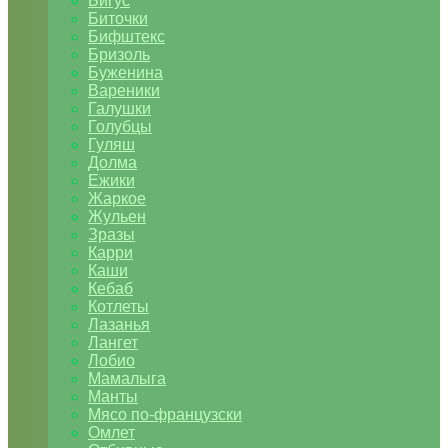
Бигус
Биточки
Бифштекс
Бризоль
Буженина
Вареники
Галушки
Голубцы
Гуляш
Долма
Ежики
Жаркое
Жульен
Зразы
Карри
Каши
Кебаб
Котлеты
Лазанья
Лангет
Лобио
Мамалыга
Манты
Мясо по-французски
Омлет