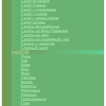
Салат из печени
Салат Оливье
Салат с сухариками
Салат с сыром
Салат с черносливом
Салат Цезарь
Салаты без майонеза
Салаты на День Рождения
Салаты на зиму
Салаты на свадебный стол
Салаты с гранатом
Слоеный салат
НАПИТКИ
Пунш
Чай
Кофе
Квас
Морс
Сбитень
Кисель
Компоты
Фруктовые
Лимонад
Газированные
Соки