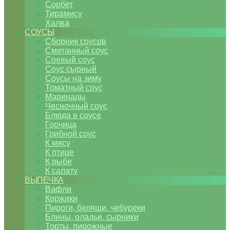
Сорбет
Тирамису
Халва
СОУСЫ
Сборник соусов
Сметанный соус
Соевый соус
Соус сырный
Соусы на зиму
Томатный соус
Маринады
Чесночный соус
Блюда в соусе
Горчица
Грибной соус
К мясу
К птице
К рыбе
К салату
ВЫПЕЧКА
Вафли
Коржики
Пироги, беляши, чебуреки
Блины, оладьи, сырники
Торты, пирожные