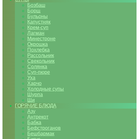
Бозбаш
Борщ
Бульоны
Капустняк
Крем-суп
Лагман
Минестроне
Окрошка
Похлебка
Рассольник
Свекольник
Солянка
Суп-пюре
Уха
Харчо
Холодные супы
Шурпа
Щи
ГОРЯЧИЕ БЛЮДА
Азу
Антрекот
Бабка
Бефстроганов
Бешбармак