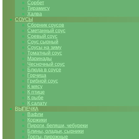
Сорбет
Тирамису
Халва
СОУСЫ
Сборник соусов
Сметанный соус
Соевый соус
Соус сырный
Соусы на зиму
Томатный соус
Маринады
Чесночный соус
Блюда в соусе
Горчица
Грибной соус
К мясу
К птице
К рыбе
К салату
ВЫПЕЧКА
Вафли
Коржики
Пироги, беляши, чебуреки
Блины, оладьи, сырники
Торты, пирожные