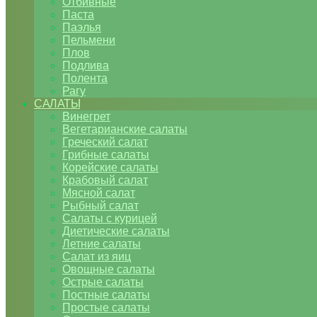
Отбивные
Паста
Паэлья
Пельмени
Плов
Подлива
Полента
Рагу
САЛАТЫ
Винегрет
Вегетарианские салаты
Греческий салат
Грибные салаты
Корейские салаты
Крабовый салат
Мясной салат
Рыбный салат
Салаты с курицей
Диетические салаты
Летние салаты
Салат из яиц
Овощные салаты
Острые салаты
Постные салаты
Простые салаты