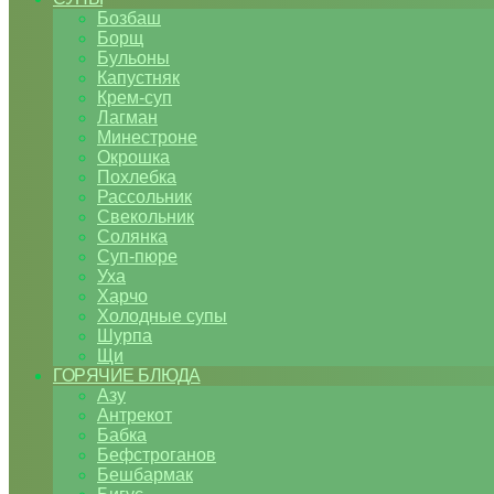
Бозбаш
Борщ
Бульоны
Капустняк
Крем-суп
Лагман
Минестроне
Окрошка
Похлебка
Рассольник
Свекольник
Солянка
Суп-пюре
Уха
Харчо
Холодные супы
Шурпа
Щи
ГОРЯЧИЕ БЛЮДА
Азу
Антрекот
Бабка
Бефстроганов
Бешбармак