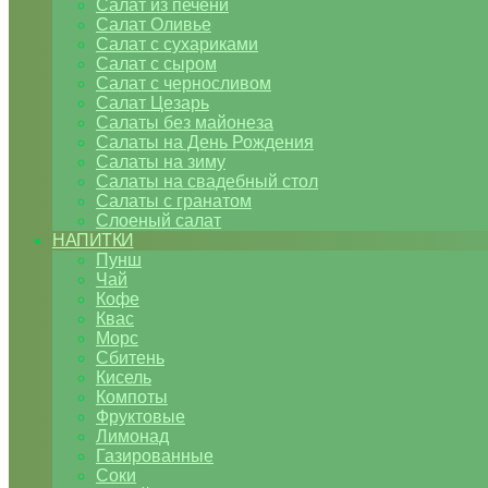
Салат из печени
Салат Оливье
Салат с сухариками
Салат с сыром
Салат с черносливом
Салат Цезарь
Салаты без майонеза
Салаты на День Рождения
Салаты на зиму
Салаты на свадебный стол
Салаты с гранатом
Слоеный салат
НАПИТКИ
Пунш
Чай
Кофе
Квас
Морс
Сбитень
Кисель
Компоты
Фруктовые
Лимонад
Газированные
Соки