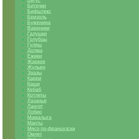
Бигус
Биточки
Бифштекс
Бризоль
Буженина
Вареники
Галушки
Голубцы
Гуляш
Долма
Ежики
Жаркое
Жульен
Зразы
Карри
Каши
Кебаб
Котлеты
Лазанья
Лангет
Лобио
Мамалыга
Манты
Мясо по-французски
Омлет