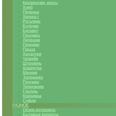
Корзиночки, кексы
Хлеб
Печенье
Хворост
Рогалики
Булочки
Бисквит
Пахлава
Лепешки
Пряники
Пицца
Хачапури
Чизкейк
Штрудель
Шарлотка
Манник
Запеканка
Пончики
Творожник
Глазурь
Коврижка
Суфле
РАЗНОЕ
Обзор интернета
Бытовые вопросы