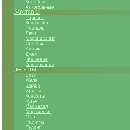
Коктейли
Алкогольные
ЗАГОТОВКИ
Варенье
Конфитюр
Повидло
Лечо
Маринование
Соление
Аджика
Джем
Квашение
Консервация
ДЕСЕРТЫ
Безе
Желе
Зефир
Ириски
Конфеты
Кутья
Мармелад
Мороженое
Муссы
Пастила
Пудинг