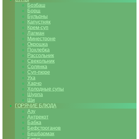
Бозбаш
Борщ
Бульоны
Капустняк
Крем-суп
Лагман
Минестроне
Окрошка
Похлебка
Рассольник
Свекольник
Солянка
Суп-пюре
Уха
Харчо
Холодные супы
Шурпа
Щи
ГОРЯЧИЕ БЛЮДА
Азу
Антрекот
Бабка
Бефстроганов
Бешбармак