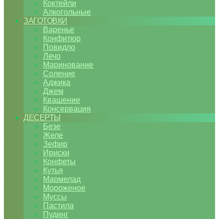
Коктейли
Алкогольные
ЗАГОТОВКИ
Варенье
Конфитюр
Повидло
Лечо
Маринование
Соление
Аджика
Джем
Квашение
Консервация
ДЕСЕРТЫ
Безе
Желе
Зефир
Ириски
Конфеты
Кутья
Мармелад
Мороженое
Муссы
Пастила
Пудинг