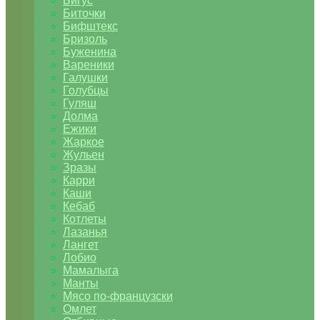
Бигус
Биточки
Бифштекс
Бризоль
Буженина
Вареники
Галушки
Голубцы
Гуляш
Долма
Ежики
Жаркое
Жульен
Зразы
Карри
Каши
Кебаб
Котлеты
Лазанья
Лангет
Лобио
Мамалыга
Манты
Мясо по-французски
Омлет