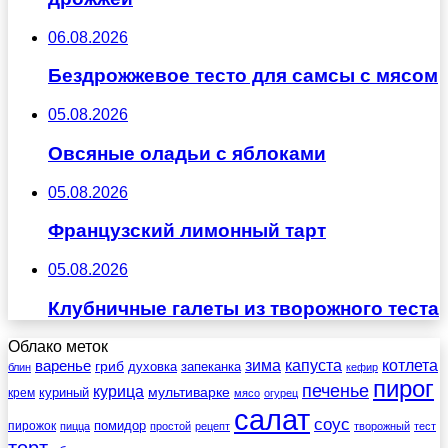
06.08.2026
Бездрожжевое тесто для самсы с мясом
05.08.2026
Овсяные оладьи с яблоками
05.08.2026
Французский лимонный тарт
05.08.2026
Клубничные галеты из творожного теста
Облако меток
зима
котлета
варенье
капуста
гриб
духовка
запеканка
блин
кефир
пирог
печенье
курица
мультиварке
куриный
крем
мясо
огурец
салат
соус
помидор
пирожок
пицца
простой
рецепт
творожный
тест