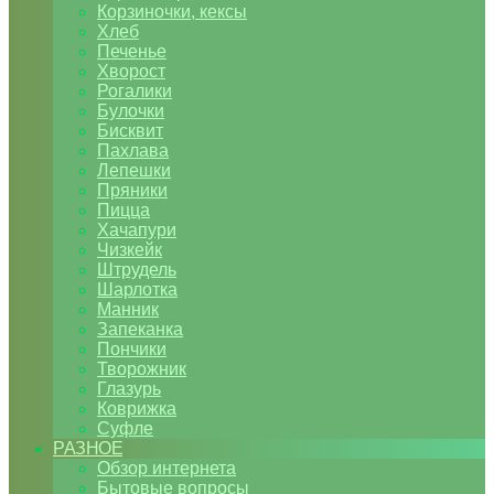
Корзиночки, кексы
Хлеб
Печенье
Хворост
Рогалики
Булочки
Бисквит
Пахлава
Лепешки
Пряники
Пицца
Хачапури
Чизкейк
Штрудель
Шарлотка
Манник
Запеканка
Пончики
Творожник
Глазурь
Коврижка
Суфле
РАЗНОЕ
Обзор интернета
Бытовые вопросы