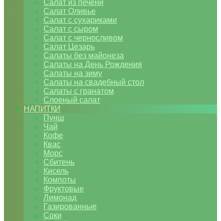
Салат из печени
Салат Оливье
Салат с сухариками
Салат с сыром
Салат с черносливом
Салат Цезарь
Салаты без майонеза
Салаты на День Рождения
Салаты на зиму
Салаты на свадебный стол
Салаты с гранатом
Слоеный салат
НАПИТКИ
Пунш
Чай
Кофе
Квас
Морс
Сбитень
Кисель
Компоты
Фруктовые
Лимонад
Газированные
Соки