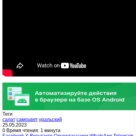
Теги
салат
самоцвет
уральский
25.05.2023
0
Время чтения: 1 минута
Facebook
X
Вконтакте
Одноклассники
WhatsApp
Telegram