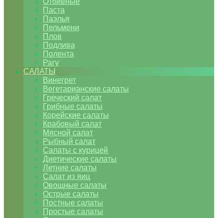
Отбивные
Паста
Паэлья
Пельмени
Плов
Подлива
Полента
Рагу
САЛАТЫ
Винегрет
Вегетарианские салаты
Греческий салат
Грибные салаты
Корейские салаты
Крабовый салат
Мясной салат
Рыбный салат
Салаты с курицей
Диетические салаты
Летние салаты
Салат из яиц
Овощные салаты
Острые салаты
Постные салаты
Простые салаты