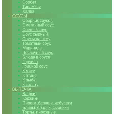
Сорбет
Тирамису
Халва
СОУСЫ
Сборник соусов
Сметанный соус
Соевый соус
Соус сырный
Соусы на зиму
Томатный соус
Маринады
Чесночный соус
Блюда в соусе
Горчица
Грибной соус
К мясу
К птице
К рыбе
К салату
ВЫПЕЧКА
Вафли
Коржики
Пироги, беляши, чебуреки
Блины, оладьи, сырники
Торты, пирожные