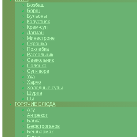
Бозбаш
Борщ
Бульоны
Капустняк
Крем-суп
Лагман
Минестроне
Окрошка
Похлебка
Рассольник
Свекольник
Солянка
Суп-пюре
Уха
Харчо
Холодные супы
Шурпа
Щи
ГОРЯЧИЕ БЛЮДА
Азу
Антрекот
Бабка
Бефстроганов
Бешбармак