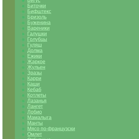
Бигус
Биточки
Бифштекс
Бризоль
Буженина
Вареники
Галушки
Голубцы
Гуляш
Долма
Ежики
Жаркое
Жульен
Зразы
Карри
Каши
Кебаб
Котлеты
Лазанья
Лангет
Лобио
Мамалыга
Манты
Мясо по-французски
Омлет