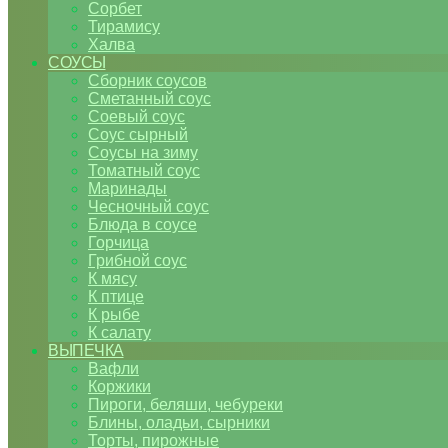
Сорбет
Тирамису
Халва
СОУСЫ
Сборник соусов
Сметанный соус
Соевый соус
Соус сырный
Соусы на зиму
Томатный соус
Маринады
Чесночный соус
Блюда в соусе
Горчица
Грибной соус
К мясу
К птице
К рыбе
К салату
ВЫПЕЧКА
Вафли
Коржики
Пироги, беляши, чебуреки
Блины, оладьи, сырники
Торты, пирожные