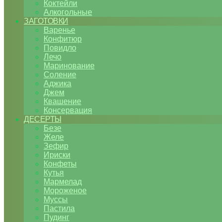
Коктейли
Алкогольные
ЗАГОТОВКИ
Варенье
Конфитюр
Повидло
Лечо
Маринование
Соление
Аджика
Джем
Квашение
Консервация
ДЕСЕРТЫ
Безе
Желе
Зефир
Ириски
Конфеты
Кутья
Мармелад
Мороженое
Муссы
Пастила
Пудинг