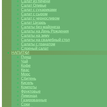
Салат из печени
Салат Оливье
Салат с сухариками
Салат с сыром
Салат с черносливом
Салат Цезарь
Салаты без майонеза
Салаты на День Рождения
Салаты на зиму
Салаты на свадебный стол
Салаты с гранатом
Слоеный салат
НАПИТКИ
Пунш
Чай
Кофе
Квас
Морс
Сбитень
Кисель
Компоты
Фруктовые
Лимонад
Газированные
Соки