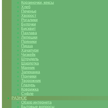
Корзиночки, кексы
Хлеб
Печенье
Хворост
Рогалики
Булочки
Бисквит
Пахлава
Лепешки
Пряники
Пицца
Хачапури
Чизкейк
Штрудель
Шарлотка
Манник
Запеканка
Пончики
Творожник
Глазурь
Коврижка
Суфле
РАЗНОЕ
Обзор интернета
Бытовые вопросы