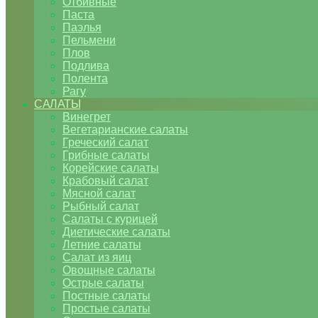
Отбивные
Паста
Паэлья
Пельмени
Плов
Подлива
Полента
Рагу
САЛАТЫ
Винегрет
Вегетарианские салаты
Греческий салат
Грибные салаты
Корейские салаты
Крабовый салат
Мясной салат
Рыбный салат
Салаты с курицей
Диетические салаты
Летние салаты
Салат из яиц
Овощные салаты
Острые салаты
Постные салаты
Простые салаты