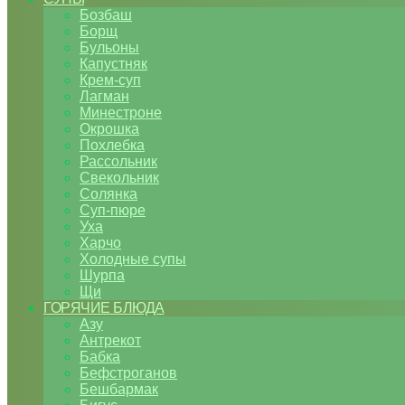
Бозбаш
Борщ
Бульоны
Капустняк
Крем-суп
Лагман
Минестроне
Окрошка
Похлебка
Рассольник
Свекольник
Солянка
Суп-пюре
Уха
Харчо
Холодные супы
Шурпа
Щи
ГОРЯЧИЕ БЛЮДА
Азу
Антрекот
Бабка
Бефстроганов
Бешбармак