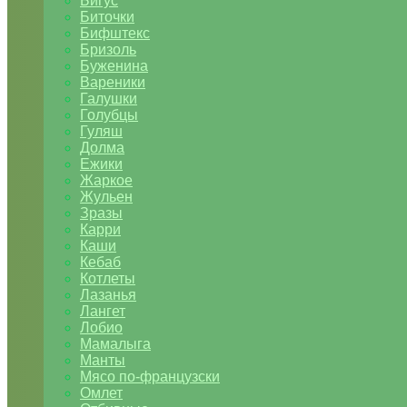
Бигус
Биточки
Бифштекс
Бризоль
Буженина
Вареники
Галушки
Голубцы
Гуляш
Долма
Ежики
Жаркое
Жульен
Зразы
Карри
Каши
Кебаб
Котлеты
Лазанья
Лангет
Лобио
Мамалыга
Манты
Мясо по-французски
Омлет