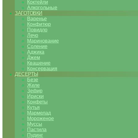
Коктейли
Алкогольные
ЗАГОТОВКИ
Варенье
Конфитюр
Повидло
Лечо
Маринование
Соление
Аджика
Джем
Квашение
Консервация
ДЕСЕРТЫ
Безе
Желе
Зефир
Ириски
Конфеты
Кутья
Мармелад
Мороженое
Муссы
Пастила
Пудинг