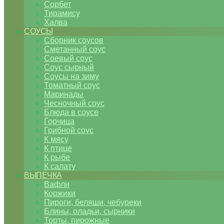
Сорбет
Тирамису
Халва
СОУСЫ
Сборник соусов
Сметанный соус
Соевый соус
Соус сырный
Соусы на зиму
Томатный соус
Маринады
Чесночный соус
Блюда в соусе
Горчица
Грибной соус
К мясу
К птице
К рыбе
К салату
ВЫПЕЧКА
Вафли
Коржики
Пироги, беляши, чебуреки
Блины, оладьи, сырники
Торты, пирожные