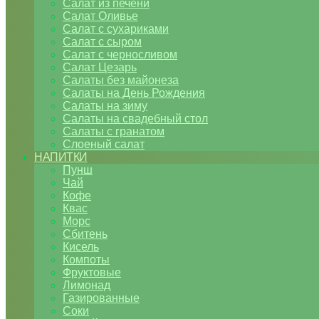
Салат из печени
Салат Оливье
Салат с сухариками
Салат с сыром
Салат с черносливом
Салат Цезарь
Салаты без майонеза
Салаты на День Рождения
Салаты на зиму
Салаты на свадебный стол
Салаты с гранатом
Слоеный салат
НАПИТКИ
Пунш
Чай
Кофе
Квас
Морс
Сбитень
Кисель
Компоты
Фруктовые
Лимонад
Газированные
Соки