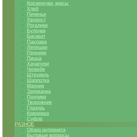
Корзиночки, кексы
Хлеб
Печенье
Хворост
Рогалики
Булочки
Бисквит
Пахлава
Лепешки
Пряники
Пицца
Хачапури
Чизкейк
Штрудель
Шарлотка
Манник
Запеканка
Пончики
Творожник
Глазурь
Коврижка
Суфле
РАЗНОЕ
Обзор интернета
Бытовые вопросы