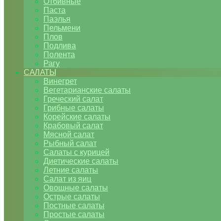
Отбивные
Паста
Паэлья
Пельмени
Плов
Подлива
Полента
Рагу
САЛАТЫ
Винегрет
Вегетарианские салаты
Греческий салат
Грибные салаты
Корейские салаты
Крабовый салат
Мясной салат
Рыбный салат
Салаты с курицей
Диетические салаты
Летние салаты
Салат из яиц
Овощные салаты
Острые салаты
Постные салаты
Простые салаты